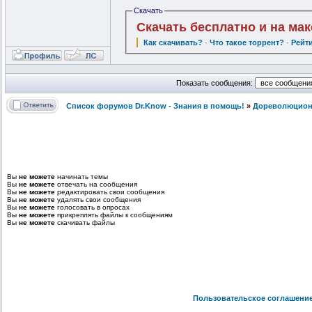
Скачать
Скачать бесплатно и на ма
Как скачивать?
·
Что такое торрент?
·
Рейт
Показать сообщения:
Список форумов Dr.Know - Знания в помощь!
»
Дореволюционн
Вы
не можете
начинать темы
Вы
не можете
отвечать на сообщения
Вы
не можете
редактировать свои сообщения
Вы
не можете
удалять свои сообщения
Вы
не можете
голосовать в опросах
Вы
не можете
прикреплять файлы к сообщениям
Вы
не можете
скачивать файлы
Пользовательское соглашени