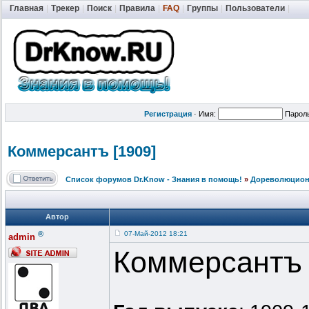
Главная
|
Трекер
|
Поиск
|
Правила
|
FAQ
|
Группы
|
Пользователи
|
Регистрация
·
Имя:
Парол
Коммерсантъ [1909]
Список форумов Dr.Know - Знания в помощь!
»
Дореволюционн
Автор
®
07-Май-2012 18:21
admin
Коммерсантъ