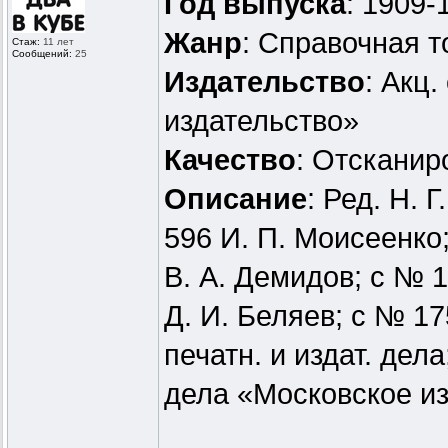
Год выпуска
: 1909-
Жанр
: Справочная 
Стаж:
11 лет
Сообщений:
25
Издательство
: Акц.
издательство»
Качество
: Отскани
Описание
: Ред. Н. 
596 И. П. Моисеенко;
В. А. Демидов; с № 
Д. И. Беляев; с № 17
печатн. и издат. дела
дела «Московское из