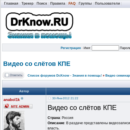
Главная
|
Трекер
|
Поиск
|
Правила
|
FAQ
|
Группы
|
Пользователи
|
Регистрация
·
Имя:
Парол
Видео со слётов КПЕ
Список форумов Dr.Know - Знания в помощь!
»
Видео семинар
Автор
®
30-Янв-2012 21:22
anabol1k
Видео со слётов КПЕ
Страна
: Россия
Описание
: В раздаче представлены видеозаписи 
власть.