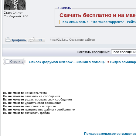
Скачать
Стаж:
14 лет
Скачать бесплатно и на ма
Сообщений:
766
Как скачивать?
·
Что такое торрент?
·
Рейт
_________________
http://2v3.su/
Создание сайтов
Показать сообщения:
Список форумов Dr.Know - Знания в помощь!
»
Видео семинар
Вы
не можете
начинать темы
Вы
не можете
отвечать на сообщения
Вы
не можете
редактировать свои сообщения
Вы
не можете
удалять свои сообщения
Вы
не можете
голосовать в опросах
Вы
не можете
прикреплять файлы к сообщениям
Вы
не можете
скачивать файлы
Пользовательское соглашени