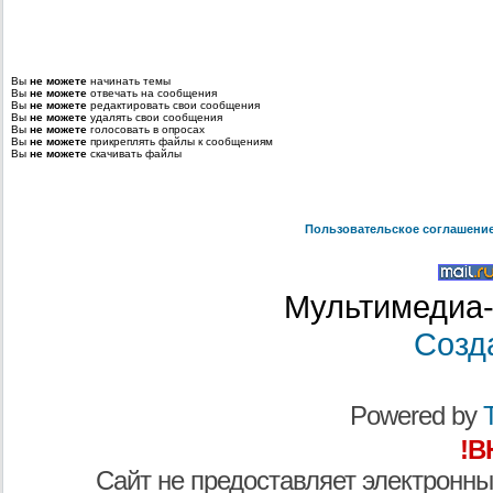
Вы
не можете
начинать темы
Вы
не можете
отвечать на сообщения
Вы
не можете
редактировать свои сообщения
Вы
не можете
удалять свои сообщения
Вы
не можете
голосовать в опросах
Вы
не можете
прикреплять файлы к сообщениям
Вы
не можете
скачивать файлы
Пользовательское соглашени
Мультимедиа-
Созд
Powered by
T
!В
Сайт не предоставляет электронны