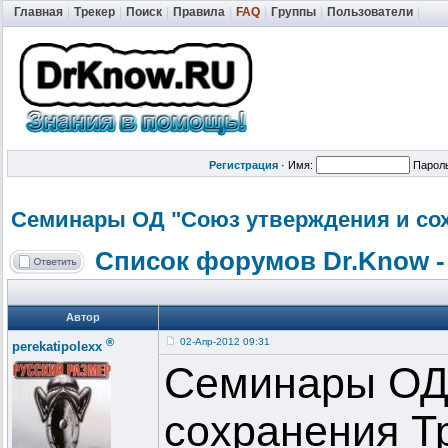
Главная
|
Трекер
|
Поиск
|
Правила
|
FAQ
|
Группы
|
Пользователи
|
Регистрация
·
Имя:
Парол
Семинары ОД "Союз утверждения и сох
Список форумов Dr.Know -
Автор
®
02-Апр-2012 09:31
perekatipolexx
Семинары ОД 
сохранения Т