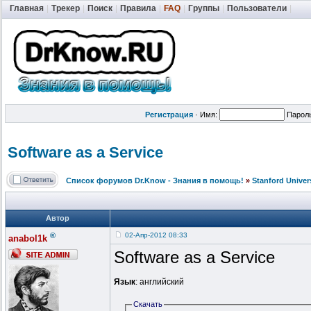
Главная
|
Трекер
|
Поиск
|
Правила
|
FAQ
|
Группы
|
Пользователи
|
Регистрация
·
Имя:
Парол
Software as a Service
Список форумов Dr.Know - Знания в помощь!
»
Stanford Univer
Автор
®
02-Апр-2012 08:33
anabol1k
Software as a Service
Язык
: английский
Скачать