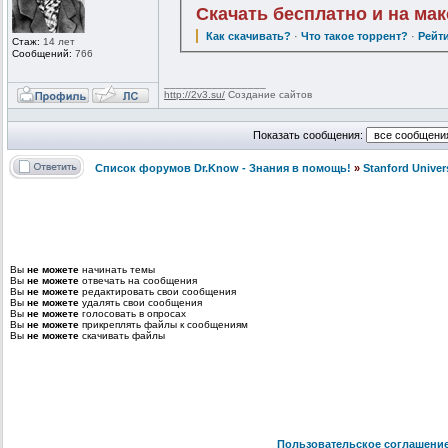
Скачать бесплатно и на ма
Как скачивать?
·
Что такое торрент?
·
Рейт
Стаж:
14 лет
Сообщений:
766
_________________
http://2v3.su/
Создание сайтов
Показать сообщения:
Список форумов Dr.Know - Знания в помощь!
»
Stanford Univer
Вы
не можете
начинать темы
Вы
не можете
отвечать на сообщения
Вы
не можете
редактировать свои сообщения
Вы
не можете
удалять свои сообщения
Вы
не можете
голосовать в опросах
Вы
не можете
прикреплять файлы к сообщениям
Вы
не можете
скачивать файлы
Пользовательское соглашени