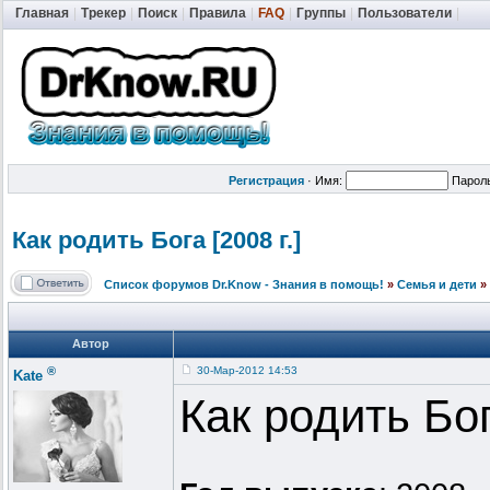
Главная
|
Трекер
|
Поиск
|
Правила
|
FAQ
|
Группы
|
Пользователи
|
Регистрация
·
Имя:
Парол
Как родить Бога [2008 г.]
Список форумов Dr.Know - Знания в помощь!
»
Семья и дети
»
Автор
®
30-Мар-2012 14:53
Kate
Как родить Бо