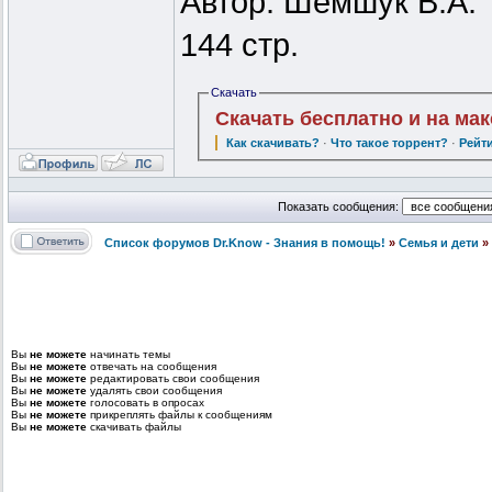
Автор: Шемшук В.А.
144 стр.
Скачать
Скачать бесплатно и на ма
Как скачивать?
·
Что такое торрент?
·
Рейт
Показать сообщения:
Список форумов Dr.Know - Знания в помощь!
»
Семья и дети
»
Вы
не можете
начинать темы
Вы
не можете
отвечать на сообщения
Вы
не можете
редактировать свои сообщения
Вы
не можете
удалять свои сообщения
Вы
не можете
голосовать в опросах
Вы
не можете
прикреплять файлы к сообщениям
Вы
не можете
скачивать файлы