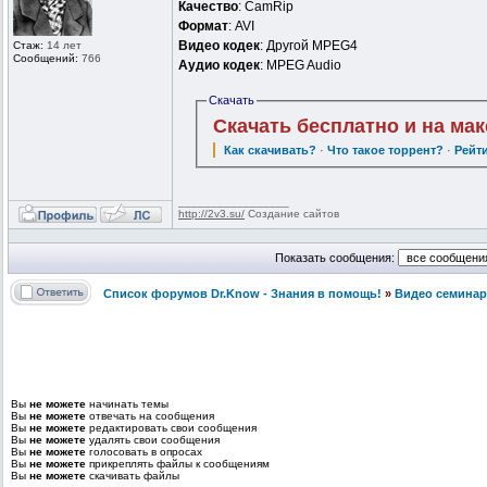
Качество
: CamRip
Формат
: AVI
Видео кодек
: Другой MPEG4
Стаж:
14 лет
Сообщений:
766
Аудио кодек
: MPEG Audio
Скачать
Скачать бесплатно и на ма
Как скачивать?
·
Что такое торрент?
·
Рейт
_________________
http://2v3.su/
Создание сайтов
Показать сообщения:
Список форумов Dr.Know - Знания в помощь!
»
Видео семинар
Вы
не можете
начинать темы
Вы
не можете
отвечать на сообщения
Вы
не можете
редактировать свои сообщения
Вы
не можете
удалять свои сообщения
Вы
не можете
голосовать в опросах
Вы
не можете
прикреплять файлы к сообщениям
Вы
не можете
скачивать файлы