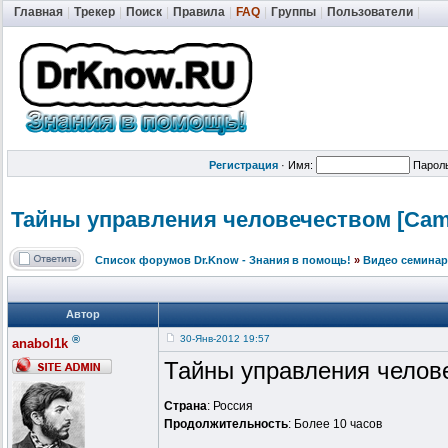
Главная
|
Трекер
|
Поиск
|
Правила
|
FAQ
|
Группы
|
Пользователи
|
Регистрация
·
Имя:
Парол
Тайны управления человечество
м [Cam
Список форумов Dr.Know - Знания в помощь!
»
Видео семинар
Автор
®
30-Янв-2012 19:57
anabol1k
Тайны управления челов
Страна
: Россия
Продолжительность
: Более 10 часов