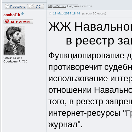
_________________
http://2v3.su/
Создание сайтов
®
13-Мар-2014 18:49
(спустя 20 часов)
anabol1k
ЖЖ Навальног
в реестр з
Функционирование д
Стаж:
14 лет
Сообщений:
766
противоречит судеб
использование интер
отношении Навально
того, в реестр запр
интернет-ресурсы "Г
журнал".