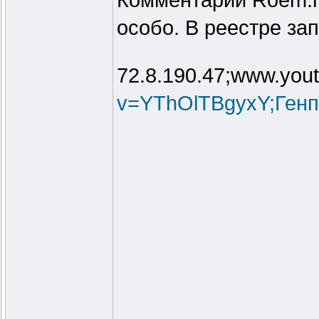
Комментарий Roem.ru
особо. В реестре за
72.8.190.47;www.you
v=YThOlTBgyxY;Генп.