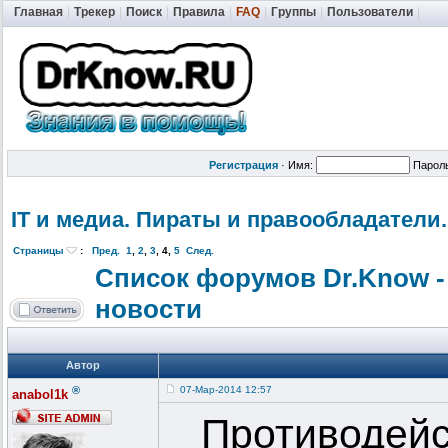
Главная
|
Трекер
|
Поиск
|
Правила
|
FAQ
|
Группы
|
Пользователи
|
Регистрация
·
Имя:
Парол
IT и медиа. Пираты и правообладат
ели.
Страницы
:
Пред.
1
,
2
,
3
,
4
,
5
След.
Список форумов Dr.Know -
новости
Автор
®
07-Мар-2014 12:57
anabol1k
Противодейс