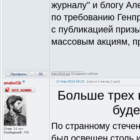
журналу" и блогу Ал
по требованию Генпр
с публикацией приз
массовым акциям, п
_________________
http://2v3.su/
Создание сайтов
®
17-Апр-2014 03:23
(спустя 1 месяц 3 дня)
anabol1k
Больше трех 
буде
По странному стечен
Стаж:
14 лет
Сообщений:
766
был освещен столь 