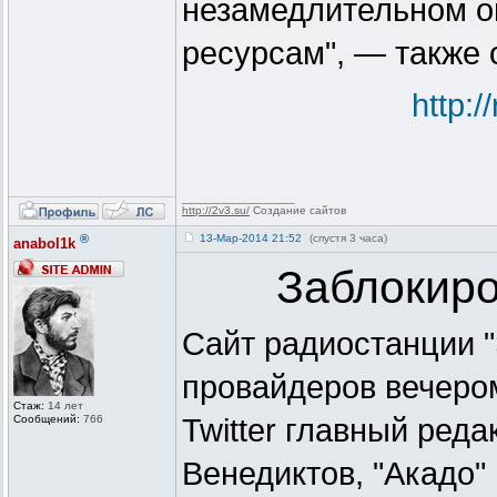
незамедлительном о
ресурсам", — также 
http:
_________________
http://2v3.su/
Создание сайтов
®
13-Мар-2014 21:52
(спустя 3 часа)
anabol1k
Заблокиро
Сайт радиостанции 
провайдеров вечером
Стаж:
14 лет
Сообщений:
766
Twitter главный ред
Венедиктов, "Акадо"