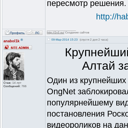
пересмотр решения.
http://h
_________________
http://2v3.su/
Создание сайтов
®
09-Мар-2014 15:23
(спустя 2 дня 2 часа)
anabol1k
Крупнейший
Алтай з
Один из крупнейших
Стаж:
14 лет
Сообщений:
766
OngNet заблокирова
популярнейшему вид
постановления Роск
видеороликов на дан