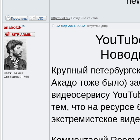
new
_________________
http://2v3.su/
Создание сайтов
®
12-Мар-2014 20:12
(спустя 3 дня)
anabol1k
YouTub
Новод
Крупный петербургск
Стаж:
14 лет
Сообщений:
766
Акадо тоже было) з
видеосервису YouTu
тем, что на ресурсе
экстремистское видео