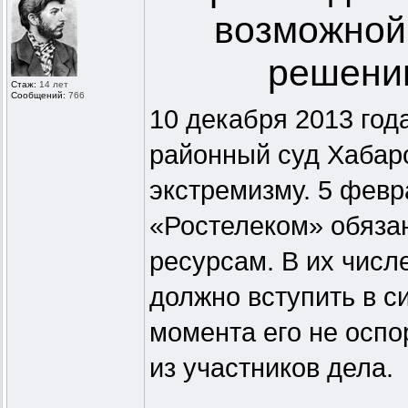
возможной
решению
Стаж:
14 лет
Сообщений:
766
10 декабря 2013 год
районный суд Хабаро
экстремизму. 5 фев
«Ростелеком» обязан
ресурсам. В их числ
должно вступить в с
момента его не оспо
из участников дела.