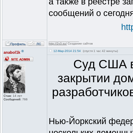
а также в реестре з
сообщений о сегодня
ht
_________________
http://2v3.su/
Создание сайтов
®
12-Мар-2014 21:54
(спустя 1 час 42 минуты)
anabol1k
Суд США в
закрытии до
разработчико
Стаж:
14 лет
Сообщений:
766
Нью-Йоркский федер
нескольких доменны