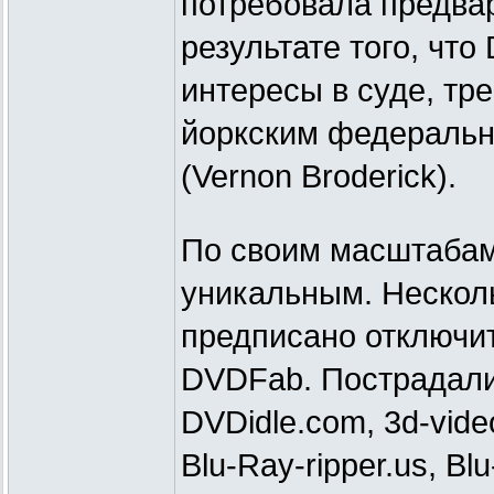
потребовала предвар
результате того, чт
интересы в суде, тр
йоркским федераль
(Vernon Broderick).
По своим масштабам 
уникальным. Нескол
предписано отключи
DVDFab. Пострадали
DVDidle.com, 3d-vide
Blu-Ray-ripper.us, Bl