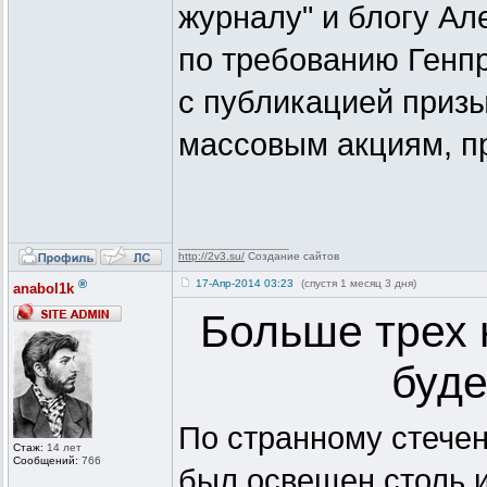
журналу" и блогу Ал
по требованию Генпр
с публикацией приз
массовым акциям, п
_________________
http://2v3.su/
Создание сайтов
®
17-Апр-2014 03:23
(спустя 1 месяц 3 дня)
anabol1k
Больше трех 
буде
По странному стечен
Стаж:
14 лет
Сообщений:
766
был освещен столь 