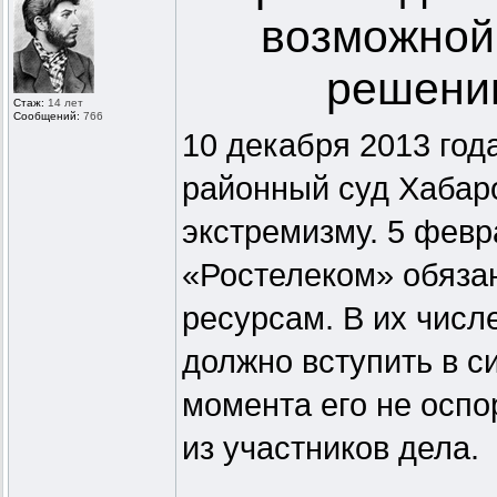
возможной
решению
Стаж:
14 лет
Сообщений:
766
10 декабря 2013 год
районный суд Хабаро
экстремизму. 5 фев
«Ростелеком» обязан
ресурсам. В их числ
должно вступить в с
момента его не оспо
из участников дела.