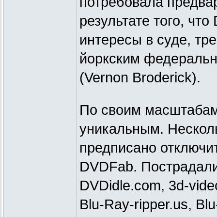
потребовала предвар
результате того, чт
интересы в суде, тр
йоркским федераль
(Vernon Broderick).
По своим масштабам 
уникальным. Нескол
предписано отключи
DVDFab. Пострадали
DVDidle.com, 3d-vide
Blu-Ray-ripper.us, Bl