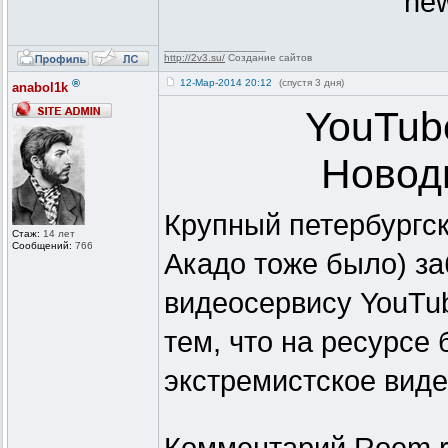
new
_________________
http://2v3.su/
Создание сайтов
®
12-Мар-2014 20:12
(спустя 3 дня)
anabol1k
YouTub
Новод
Крупный петербургск
Стаж:
14 лет
Сообщений:
766
Акадо тоже было) з
видеосервису YouTu
тем, что на ресурсе
экстремистское видео