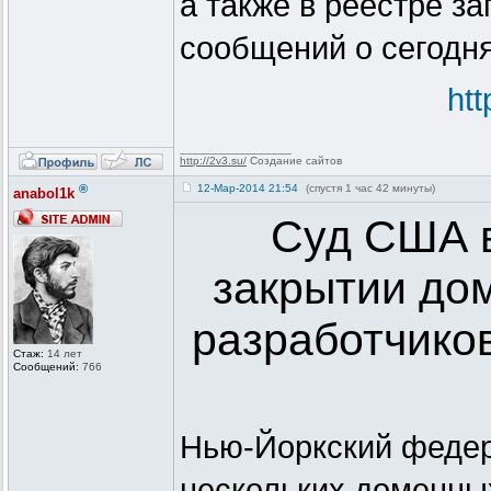
а также в реестре з
сообщений о сегодня
ht
_________________
http://2v3.su/
Создание сайтов
®
12-Мар-2014 21:54
(спустя 1 час 42 минуты)
anabol1k
Суд США в
закрытии до
разработчико
Стаж:
14 лет
Сообщений:
766
Нью-Йоркский федер
нескольких доменны