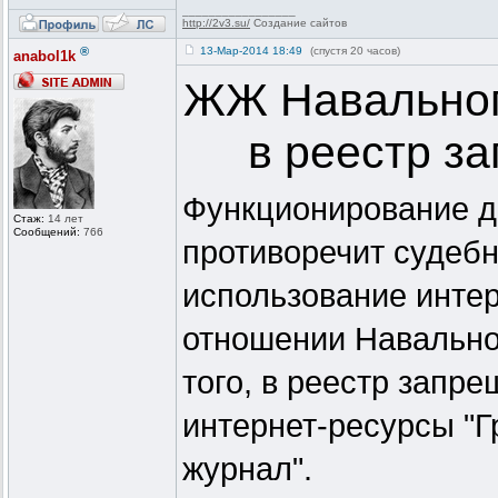
_________________
http://2v3.su/
Создание сайтов
®
13-Мар-2014 18:49
(спустя 20 часов)
anabol1k
ЖЖ Навальног
в реестр з
Функционирование д
Стаж:
14 лет
Сообщений:
766
противоречит судеб
использование интер
отношении Навально
того, в реестр запр
интернет-ресурсы "Г
журнал".