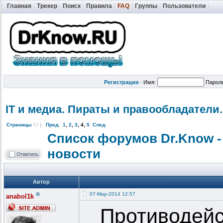
Главная
|
Трекер
|
Поиск
|
Правила
|
FAQ
|
Группы
|
Пользователи
|
Регистрация
·
Имя:
Парол
IT и медиа. Пираты и правообладат
ели.
Страницы
:
Пред.
1
,
2
,
3
,
4
,
5
След.
Список форумов Dr.Know -
новости
Автор
®
07-Мар-2014 12:57
anabol1k
Противодейс