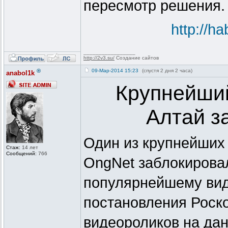
пересмотр решения.
http://h
_________________
http://2v3.su/
Создание сайтов
®
09-Мар-2014 15:23
(спустя 2 дня 2 часа)
anabol1k
Крупнейший
Алтай з
Один из крупнейших
Стаж:
14 лет
Сообщений:
766
OngNet заблокирова
популярнейшему вид
постановления Роск
видеороликов на дан