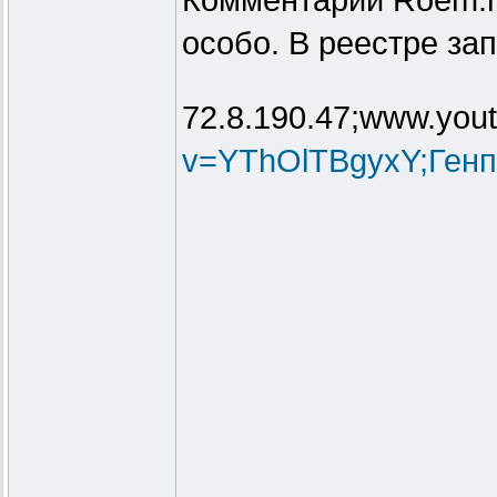
Комментарий Roem.ru
особо. В реестре за
72.8.190.47;www.you
v=YThOlTBgyxY;Генп.