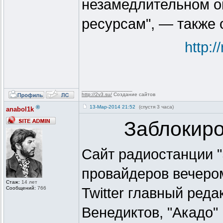
незамедлительном о
ресурсам", — также 
http:
_________________
http://2v3.su/
Создание сайтов
®
13-Мар-2014 21:52
(спустя 3 часа)
anabol1k
Заблокиро
Сайт радиостанции 
провайдеров вечером
Стаж:
14 лет
Сообщений:
766
Twitter главный ред
Венедиктов, "Акадо"