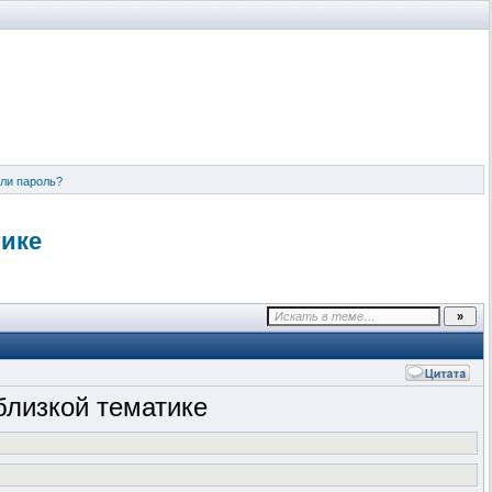
ли пароль?
тике
 близкой тематике