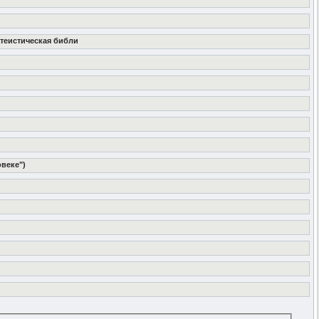
-атеистическая библи
овеке")