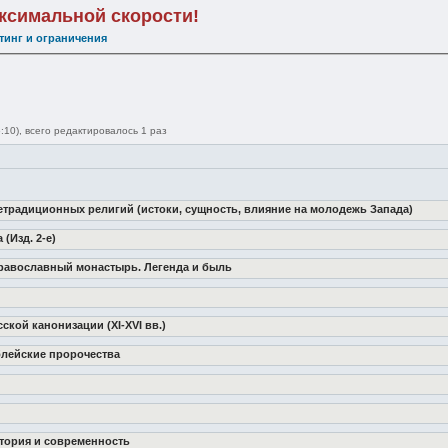
аксимальной скорости!
тинг и ограничения
:10), всего редактировалось 1 раз
нетрадиционных религий (истоки, сущность, влияние на молодежь Запада)
(Изд. 2-е)
 православный монастырь. Легенда и быль
ской канонизации (XI-XVI вв.)
блейские пророчества
стория и современность