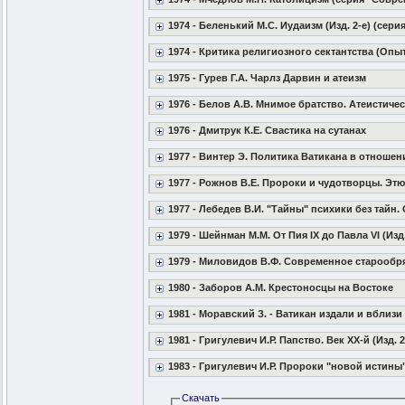
1974 - Беленький М.С. Иудаизм (Изд. 2-е) (сер
1974 - Критика религиозного сектантства (Опыт
1975 - Гурев Г.А. Чарлз Дарвин и атеизм
1976 - Белов А.В. Мнимое братство. Атеистиче
1976 - Дмитрук К.Е. Свастика на сутанах
1977 - Винтер Э. Политика Ватикана в отношен
1977 - Рожнов В.Е. Пророки и чудотворцы. Эт
1977 - Лебедев В.И. "Тайны" психики без тайн
1979 - Шейнман М.М. От Пия IX до Павла VI (Изд
1979 - Миловидов В.Ф. Современное старообр
1980 - Заборов А.М. Крестоносцы на Востоке
1981 - Моравский З. - Ватикан издали и вблизи
1981 - Григулевич И.Р. Папство. Век XX-й (Изд. 2
1983 - Григулевич И.Р. Пророки "новой истины
Скачать