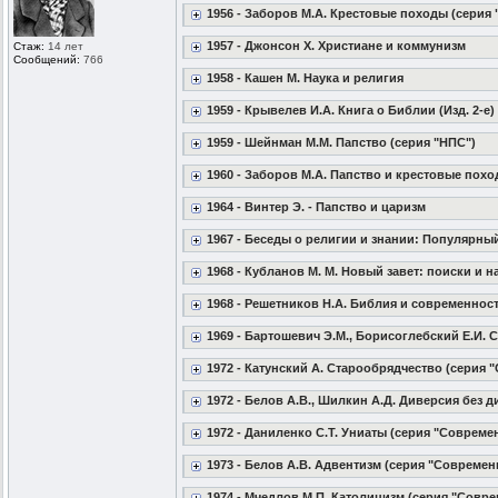
1956 - Заборов М.А. Крестовые походы (серия 
1957 - Джонсон Х. Христиане и коммунизм
Стаж:
14 лет
Сообщений:
766
1958 - Кашен М. Наука и религия
1959 - Крывелев И.А. Книга о Библии (Изд. 2-е)
1959 - Шейнман М.М. Папство (серия "НПС")
1960 - Заборов М.А. Папство и крестовые похо
1964 - Винтер Э. - Папство и царизм
1967 - Беседы о религии и знании: Популярны
1968 - Кубланов М. М. Новый завет: поиски и 
1968 - Решетников Н.А. Библия и современнос
1969 - Бартошевич Э.М., Борисоглебский Е.И.
1972 - Катунский А. Старообрядчество (серия
1972 - Белов А.В., Шилкин А.Д. Диверсия без
1972 - Даниленко С.Т. Униаты (серия "Совреме
1973 - Белов А.В. Адвентизм (серия "Совреме
1974 - Мчедлов М.П. Католицизм (серия "Совр