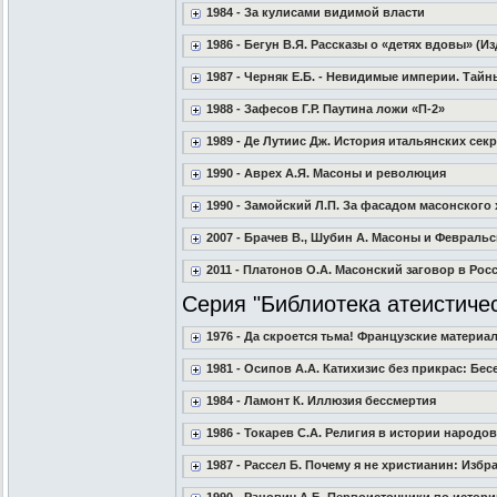
1984 - За кулисами видимой власти
1986 - Бегун В.Я. Рассказы о «детях вдовы» (Изд
1987 - Черняк Е.Б. - Невидимые империи. Тай
1988 - Зафесов Г.Р. Паутина ложи «П-2»
1989 - Де Лутиис Дж. История итальянских сек
1990 - Аврех А.Я. Масоны и революция
1990 - Замойский Л.П. За фасадом масонского
2007 - Брачев В., Шубин А. Масоны и Февральс
2011 - Платонов О.А. Масонский заговор в Ро
Серия "Библиотека атеистиче
1976 - Да скроется тьма! Французские материал
1981 - Осипов А.А. Катихизис без прикрас: 
1984 - Ламонт К. Иллюзия бессмертия
1986 - Токарев С.А. Религия в истории народов 
1987 - Рассел Б. Почему я не христианин: Изб