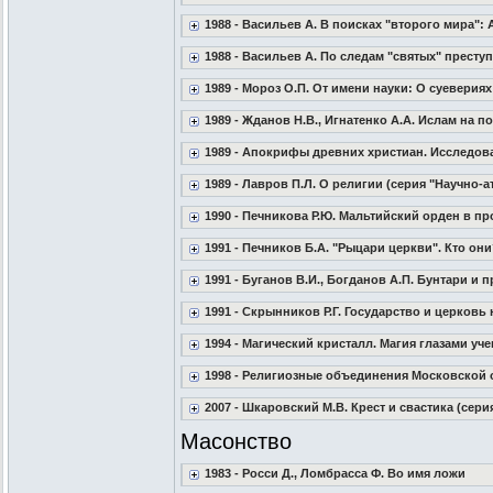
1988 - Васильев А. В поисках "второго мира": 
1988 - Васильев А. По следам "святых" престу
1989 - Мороз О.П. От имени науки: О суевериях
1989 - Жданов Н.В., Игнатенко А.А. Ислам на по
1989 - Апокрифы древних христиан. Исследова
1989 - Лавров П.Л. О религии (серия "Научно-
1990 - Печникова Р.Ю. Мальтийский орден в п
1991 - Печников Б.А. "Рыцари церкви". Кто о
1991 - Буганов В.И., Богданов А.П. Бунтари и
1991 - Скрынников Р.Г. Государство и церковь н
1994 - Магический кристалл. Магия глазами уч
1998 - Религиозные объединения Московской 
2007 - Шкаровский М.В. Крест и свастика (сер
Масонство
1983 - Росси Д., Ломбрасса Ф. Во имя ложи