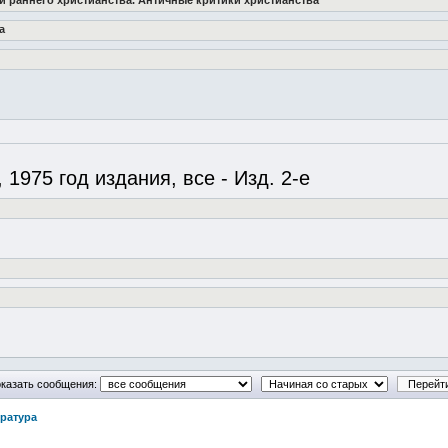
ии раннего христианства. Античные критики христианства
а
1975 год издания, все - Изд. 2-е
казать сообщения:
ература