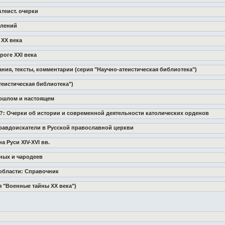
Атеист. очерки
плений
 XX века
роге XXI века
ния, тексты, комментарии (серия "Научно-атеистическая библиотека")
атеистическая библиотека")
рошлом и настоящем
ни?: Очерки об истории и современной деятельности католических орденов
 правдоискатели в Русской православной церкви
а Руси XIV-XVI вв.
еных и чародеев
области: Справочник
ия "Военные тайны XX века")