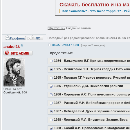
Скачать бесплатно и на м
Как скачивать?
·
Что такое торрент?
·
Рей
_________________
http://2v3.su/
Создание сайтов
Последний раз редактировалось: anabol1k (2014-03-06 16
®
06-Мар-2014 16:08
(спустя 2 минуты)
anabol1k
...продолжение
1984 - Балагушкин Е.Г. Критика современных 
1985 - Великович Л.Н. Черная гвардия Ватикана 
1985 - Прошин Г.Г. Черное воинство. Русский
1986 - Угринович Д.М. Психология религии
Стаж:
14 лет
Сообщений:
766
1986 - Хорошеев А.С. Политическая история рус
1987 - Рижский М.И. Библейские пророки и би
1987 - Лебедев В.И. Духи в зеркале психологии
1988 - Линецкий М.Л. Внушение. Знание. Вера
1988 - Бабий А.И. Православие в Молдавии: и