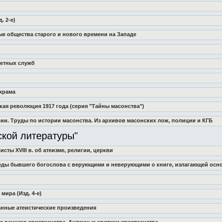
. 2-е)
ные общества старого и нового времени на Западе
ретных служб
 храма
кая революция 1917 года (серия "Тайны масонства")
ссии. Труды по истории масонства. Из архивов масонских лож, полиции и КГБ
ской литературы"
исты XVIII в. об атеизме, религии, церкви
Беседы бывшего богослова с верующими и неверующими о книге, излагающей ос
мира (Изд. 4-е)
ранные атеистические произведения