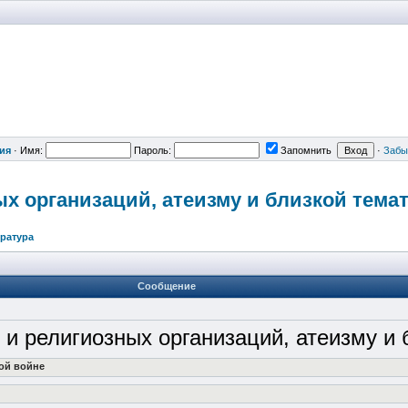
ия
·
Имя:
Пароль:
Запомнить
·
Забы
ых организаций,
атеизму и близкой тема
ература
Сообщение
 и религиозных организаций, атеизму и
вой войне