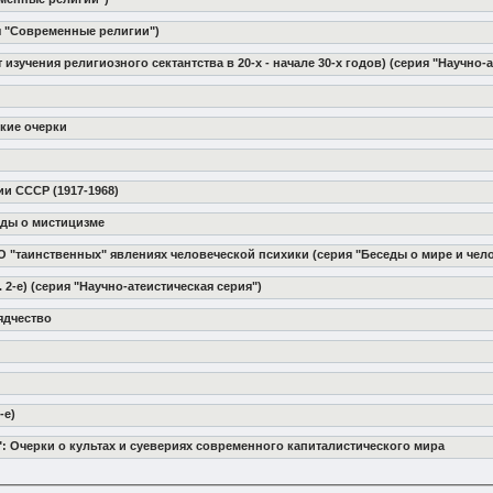
ия "Современные религии")
 изучения религиозного сектантства в 20-х - начале 30-х годов) (серия "Научно
ские очерки
ии СССР (1917-1968)
юды о мистицизме
. О "таинственных" явлениях человеческой психики (серия "Беседы о мире и чел
. 2-е) (серия "Научно-атеистическая серия")
ядчество
-е)
": Очерки о культах и суевериях современного капиталистического мира