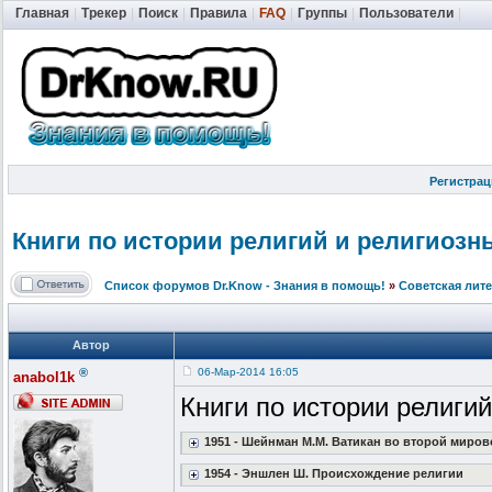
Главная
|
Трекер
|
Поиск
|
Правила
|
FAQ
|
Группы
|
Пользователи
|
Регистрац
Книги по истории религий и религиозн
Список форумов Dr.Know - Знания в помощь!
»
Советская лит
Автор
®
06-Мар-2014 16:05
anabol1k
Книги по истории религий
1951 - Шейнман М.М. Ватикан во второй миро
1954 - Эншлен Ш. Происхождение религии