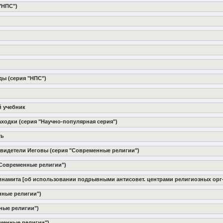
"НПС")
ды (серия "НПС")
й учебник
находки (серия "Научно-популярная серия")
ть
 Свидетели Иеговы (серия "Современные религии")
 "Современные религии")
 динамита [об использовании подрывными антисовет. центрами религиозных орг
нные религии")
нные религии")
еменные религии")