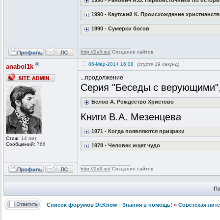
1990 - Ранович А.Б. Первоисточники по истор
1990 - Каутский К. Происхождение христианств
1990 - Сумерки богов
_________________
http://2v3.su/
Создание сайтов
®
06-Мар-2014 16:08
(спустя 19 секунд)
anabol1k
...продолжение
Серия "Беседы с верующими", 
Белов А. Рождество Христово
Книги В.А. Мезенцева
1971 - Когда появляются призраки
Стаж:
14 лет
Сообщений:
766
1978 - Человек ищет чудо
_________________
http://2v3.su/
Создание сайтов
По
Список форумов Dr.Know - Знания в помощь!
»
Советская лит