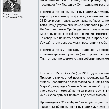
После падения Наполеона ( 1870 ) проходит чуть
провинция Риу-Гранди-ду-Сул поднимает восстани
{ Примечание : провинция Риу-Гранди-ду-Сул пр
Стаж:
14 лет
территорию к северу от Уругвая , и примерно ра
Сообщений:
766
1830-ых годов , получившее название "восстание
тогда , когда уругвайские войска генерала Орибе 
Якобы , тем самым Орибе ударил в спину повста
Бразилии на севере той же провинции . Возможно
на север был не против повстанцев , а против Бр
Уругвай - это и есть результат восстания ( якобы ,
{ Примечание №2 : восстание фаррапос известно ,
что в нём принимал участие ( на стороне повстан
Так что , вполне возможно , эти события происходи
-----------
Ещё через 15 лет ( якобы ) , в 1911 году в Брази
Примерно там же , поблизости от междуречья Па
Мигель Боавентура провозгласил себя чем-то вро
Мария" , утверждая близкое "возвращение" порт
( того самого , который погиб аж в 1578 году ! ) . 
жив и скоро прийдёт править над всеми людьми .
Проповедника "Хосе Марию" не то убили , не то са
в бразильской провинции Риу-Гранди-ду-Сул снов