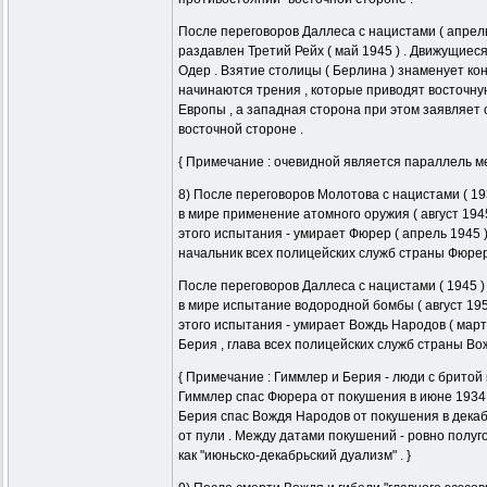
После переговоров Даллеса с нацистами ( апрель
раздавлен Третий Рейх ( май 1945 ) . Движущиеся
Одер . Взятие столицы ( Берлина ) знаменует кон
начинаются трения , которые приводят восточну
Европы , а западная сторона при этом заявляет
восточной стороне .
{ Примечание : очевидной является параллель ме
8) После переговоров Молотова с нацистами ( 19
в мире применение атомного оружия ( август 1945
этого испытания - умирает Фюрер ( апрель 1945 )
начальник всех полицейских служб страны Фюрер
После переговоров Даллеса с нацистами ( 1945 )
в мире испытание водородной бомбы ( август 1953
этого испытания - умирает Вождь Народов ( март 
Берия , глава всех полицейских служб страны Во
{ Примечание : Гиммлер и Берия - люди с бритой 
Гиммлер спас Фюрера от покушения в июне 1934 г
Берия спас Вождя Народов от покушения в декаб
от пули . Между датами покушений - ровно полу
как "июньско-декабрьский дуализм" . }