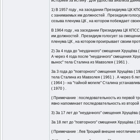
историей за истину . Для удобства анализа данн
1) В 1957 году , на заседании Президиума ЦК К
с занимаемых им должностей . Президиум голосу
созыва пленума ЦК , на котором побеждает своих
В 1964 году , на заседании Президиума ЦК КПСС
им должностей . Президиум голосует за смещение
пленума ЦК , на котором проигрывает своим прот
2) За 4 года до "неудачного" смещения Хрущёва ( 1
А через 4 года после "неудачного" смещения Хру
вынос" тела Сталина из Мавзолея ( 1961 ) .
За 3 года до "повторного" смещения Хрущёва ( 19
тела Сталина из Мавзолея ( 1961 ) . А через 6 
( 1964 ) - на "тайной могиле" Сталина устанавли
( 1970 ) .
{ Примечание : последовательность из первой тр
явно напоминает последовательность из второй т
3) За 17 лет до "неудачного" смещения Хрущёва ( 1
За 18 лет до "повторного" смещения Хрущёва ( 19
{ Примечание : Лев Троцкий внешне неотличим от