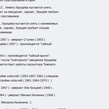
ые сгруппированы в пары .
ПСС , Никиту Хрущёва пытаются снять
ет за смещение , однако , Хрущёв требует
 противников .
 , Хрущёва пытаются снять с занимаемых
 , однако , Хрущёв требует созыва
ивникам .
957 ) - умирает Сталин ( 1953 ) .
щёва ( 1957 ) - производится "тайный
64 ) - производится "тайный вынос"
лет после "повторного" смещения Хрущёва
вается бюст работы скульптора Томского
ойки событий ( 1953-1957-1961 ) слишком
ройки событий ( 1961-1964-1970 ) . }
957 ) - умирает Лев Троцкий ( 1940 ) .
64 ) - умирает Михаил Калинин ( 1946 ) .
 Михаила Калинина . }