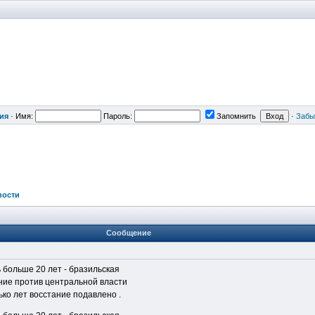
ия
·
Имя:
Пароль:
Запомнить
·
Забы
вости
Сообщение
 больше 20 лет - бразильская
ние против центральной власти
лько лет восстание подавлено .