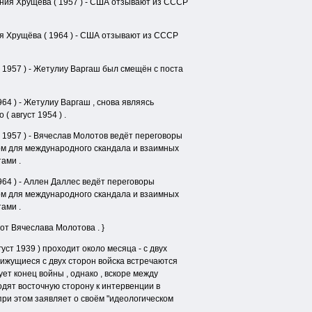
ения Хрущёва ( 1957 ) - США отзывают из СССР
я Хрущёва ( 1964 ) - США отзывают из СССР
( 1957 ) - Жетулиу Варгаш был смещён с поста
64 ) - Жетулиу Варгаш , снова являясь
 август 1954 ) .
( 1957 ) - Вячеслав Молотов ведёт переговоры
дом для международного скандала и взаимных
ами .
964 ) - Аллен Даллес ведёт переговоры
дом для международного скандала и взаимных
ами .
от Вячеслава Молотова . }
уст 1939 ) проходит около месяца - с двух
вижущиеся с двух сторон войска встречаются
ует конец войны , однако , вскоре между
одят восточную сторону к интервенции в
при этом заявляет о своём "идеологическом