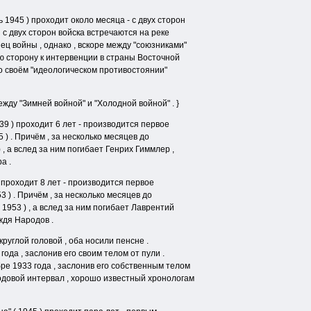
 1945 ) проходит около месяца - с двух сторон
 с двух сторон войска встречаются на реке
ец войны , однако , вскоре между "союзниками"
ю сторону к интервенции в страны Восточной
 о своём "идеологическом противостоянии"
жду "Зимней войной" и "Холодной войной" . }
39 ) проходит 6 лет - производится первое
 ) . Причём , за несколько месяцев до
 , а вслед за ним погибает Генрих Гиммлер ,
а .
 проходит 8 лет - производится первое
 ) . Причём , за несколько месяцев до
1953 ) , а вслед за ним погибает Лаврентий
ждя Народов .
круглой головой , оба носили пенсне .
ода , заслонив его своим телом от пули .
ре 1933 года , заслонив его собственным телом
годовой интервал , хорошо известный хронологам