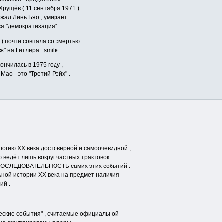
Хрущёв ( 11 сентября 1971 ) .
бежал Линь Бяо , умирает
ся "демократизация" .
 ) почти совпала со смертью
ж" на Гитлера . smile
кончилась в 1975 году ,
ао - это "Третий Рейх" .
огию XX века достоверной и самоочевидной ,
ю ведёт лишь вокруг частных трактовок
ю ПОСЛЕДОВАТЕЛЬНОСТЬ самих этих событий .
ьной истории XX века на предмет наличия
ий .
ческие события" , считаемые официальной