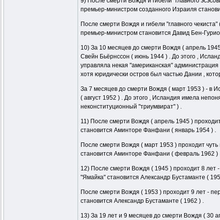
9) После смерти Вождя и гибели "главного эсэсов
премьер-министром созданного Израиля становитс
После смерти Вождя и гибели "главного чекиста" 
премьер-министром становится Давид Бен-Гурион 
10) За 10 месяцев до смерти Вождя ( апрель 194
Свейн Бьёрнссон ( июнь 1944 ) . До этого , Исла
управляла некая "американская" администрация о
хотя юридически остров был частью Дании , кото
За 7 месяцев до смерти Вождя ( март 1953 ) - в
( август 1952 ) . До этого , Исландия имела непо
неконституционный "триумвират" ) .
11) После смерти Вождя ( апрель 1945 ) проходи
становится Аминторе Фанфани ( январь 1954 ) .
После смерти Вождя ( март 1953 ) проходит чуть
становится Аминторе Фанфани ( февраль 1962 ) 
12) После смерти Вождя ( 1945 ) проходит 8 лет
"Ямайка" становится Александр Бустаманте ( 1953
После смерти Вождя ( 1953 ) проходит 9 лет - 
становится Александр Бустаманте ( 1962 ) .
13) За 19 лет и 9 месяцев до смерти Вождя ( 30 