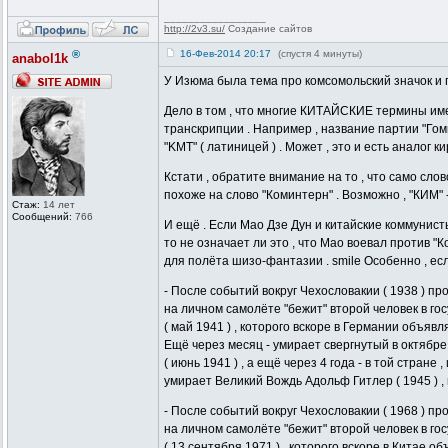
_________________
http://2v3.su/
Создание сайтов
®
16-Фев-2014 20:17
(спустя 4 минуты)
anabol1k
У Изюма была тема про комсомольский значок и 
Дело в том , что многие КИТАЙСКИЕ термины им
транскрипции . Например , название партии "Гом
"KMT" ( латиницей ) . Может , это и есть аналог 
Кстати , обратите внимание на то , что само слов
похоже на слово "Коминтерн" . Возможно , "КИМ" 
Стаж:
14 лет
Сообщений:
766
И ещё . Если Мао Дзе Дун и китайские коммунист
то не означает ли это , что Мао воевал против "
для полёта шизо-фантазии . smile Особенно , есл
- После событий вокруг Чехословакии ( 1938 ) пр
на личном самолёте "бежит" второй человек в го
( май 1941 ) , которого вскоре в Германии объя
Ещё через месяц - умирает свергнутый в октябре
( июнь 1941 ) , а ещё через 4 года - в той стране ,
умирает Великий Вождь Адольф Гитлер ( 1945 ) ,
- После событий вокруг Чехословакии ( 1968 ) про
на личном самолёте "бежит" второй человек в го
( 13 сентября 1971 ) , которого вскоре в Китае о