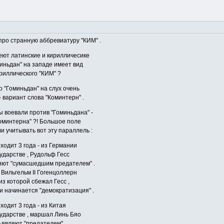
про странную аббревиатуру "КИМ" .
еют латинские и кирилличесике
иньдан" на западе имеет вид
кириллического "КИМ" ?
о "Гоминьдан" на слух очень
- вариант слова "Коминтерн" .
ы воевали против "Гоминьдана" -
Коминтерна" ?! Большое поле
и учитывать вот эту параллель :
оходит 3 года - из Германии
сударстве , Рудольф Гесс
вляют "сумасшедшим предателем" .
 Вильгельм II Гогенцоллерн
 из которой сбежал Гесс ,
 и начинается "демократизация" .
ходит 3 года - из Китая
сударстве , маршал Линь Бяо
бъявляют "предателем" .