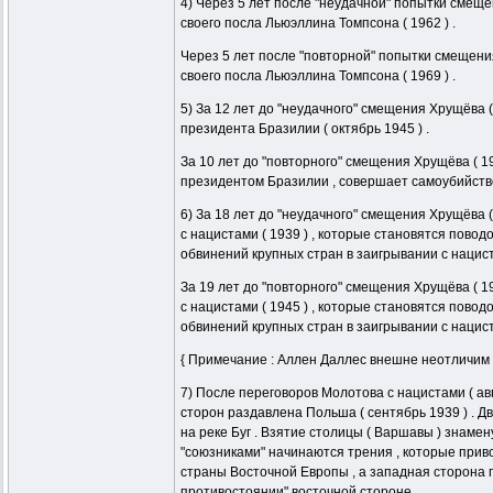
4) Через 5 лет после "неудачной" попытки смещ
своего посла Льюэллина Томпсона ( 1962 ) .
Через 5 лет после "повторной" попытки смещени
своего посла Льюэллина Томпсона ( 1969 ) .
5) За 12 лет до "неудачного" смещения Хрущёва 
президента Бразилии ( октябрь 1945 ) .
За 10 лет до "повторного" смещения Хрущёва ( 19
президентом Бразилии , совершает самоубийство (
6) За 18 лет до "неудачного" смещения Хрущёва 
с нацистами ( 1939 ) , которые становятся пово
обвинений крупных стран в заигрывании с нацист
За 19 лет до "повторного" смещения Хрущёва ( 1
с нацистами ( 1945 ) , которые становятся пово
обвинений крупных стран в заигрывании с нацист
{ Примечание : Аллен Даллес внешне неотличим 
7) После переговоров Молотова с нацистами ( авг
сторон раздавлена Польша ( сентябрь 1939 ) . Д
на реке Буг . Взятие столицы ( Варшавы ) знамен
"союзниками" начинаются трения , которые прив
страны Восточной Европы , а западная сторона 
противостоянии" восточной стороне .