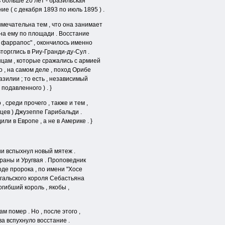
 больше 20 лет - бразильская
е ( с декабря 1893 по июль 1895 ) .
имечательна тем , что она занимает
вна ему по площади . Восстание
 фаррапос" , окончилось именно
вторглись в Риу-Гранди-ду-Сул .
нцам , которые сражались с армией
 , на самом деле , поход Орибе
азилии ; то есть , независимый
 подавленного ) . }
 среди прочего , также и тем ,
цев ) Джузеппе Гарибальди .
ли в Европе , а не в Америке . }
лии вспыхнул новый мятеж .
раны и Уругвая . Проповедник
де пророка , по имени "Хосе
угальского короля Себастьяна
Погибший король , якобы ,
м помер . Но , после этого ,
а вспухнуло восстание .