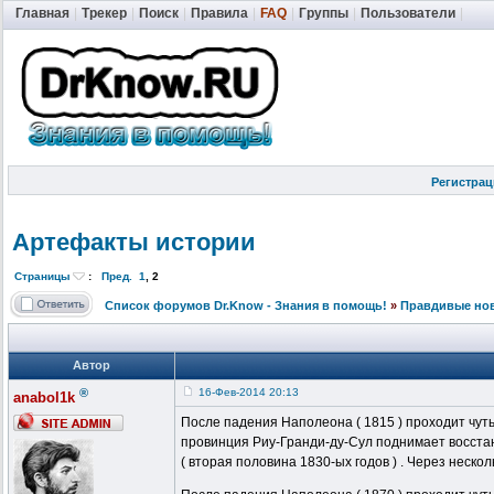
Главная
|
Трекер
|
Поиск
|
Правила
|
FAQ
|
Группы
|
Пользователи
|
Регистрац
Артефакты истории
Страницы
:
Пред.
1
,
2
Список форумов Dr.Know - Знания в помощь!
»
Правдивые но
Автор
®
16-Фев-2014 20:13
anabol1k
После падения Наполеона ( 1815 ) проходит чуть
провинция Риу-Гранди-ду-Сул поднимает восста
( вторая половина 1830-ых годов ) . Через неско