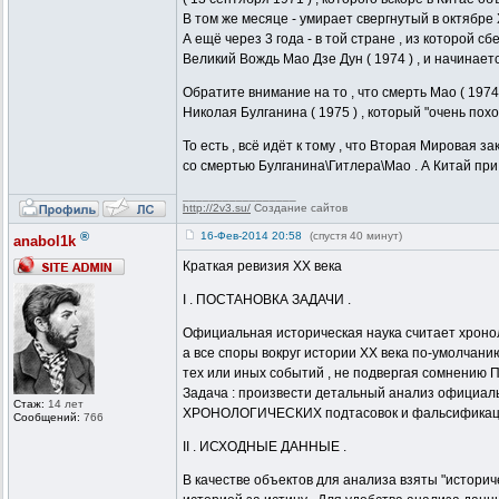
В том же месяце - умирает свергнутый в октябре 
А ещё через 3 года - в той стране , из которой с
Великий Вождь Мао Дзе Дун ( 1974 ) , и начинает
Обратите внимание на то , что смерть Мао ( 1974
Николая Булганина ( 1975 ) , который "очень похо
То есть , всё идёт к тому , что Вторая Мировая за
со смертью Булганина\Гитлера\Мао . А Китай при М
_________________
http://2v3.su/
Создание сайтов
®
16-Фев-2014 20:58
(спустя 40 минут)
anabol1k
Краткая ревизия XX века
I . ПОСТАНОВКА ЗАДАЧИ .
Официальная историческая наука считает хронол
а все споры вокруг истории XX века по-умолчани
тех или иных событий , не подвергая сомнени
Задача : произвести детальный анализ официал
Стаж:
14 лет
ХРОНОЛОГИЧЕСКИХ подтасовок и фальсификац
Сообщений:
766
II . ИСХОДНЫЕ ДАННЫЕ .
В качестве объектов для анализа взяты "истори