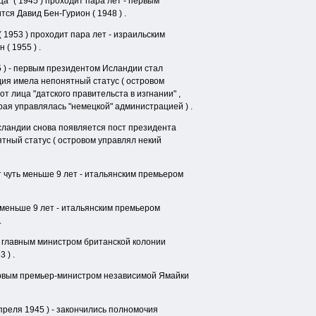
ца" ( 1945 ) проходит пара лет - первым
я Давид Бен-Гурион ( 1948 ) .
( 1953 ) проходит пара лет - израильским
( 1955 ) .
5 ) - первым президентом Исландии стал
ндия имела непонятный статус ( островом
т лица "датского правительста в изгнании" ,
рая управлялась "немецкой" администрацией ) .
 Исландии снова появляется пост президента
нятный статус ( островом управлял некий
т чуть меньше 9 лет - итальянским премьером
 меньше 9 лет - итальянским премьером
.
 - главным министром британской колонии
 ) .
первым премьер-министром независимой Ямайки
апреля 1945 ) - закончились полномочия