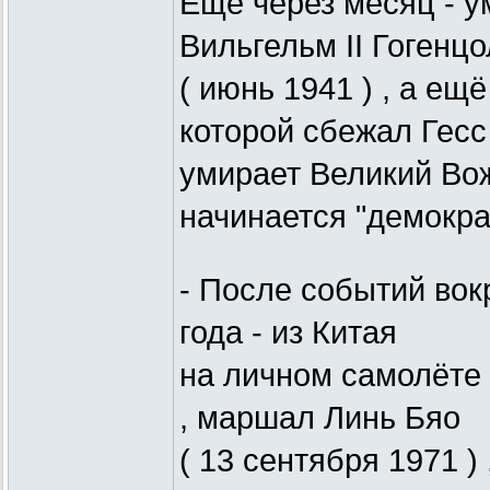
Ещё через месяц - у
Вильгельм II Гогенц
( июнь 1941 ) , а ещё
которой сбежал Гесс 
умирает Великий Вож
начинается "демокра
- После событий вокр
года - из Китая
на личном самолёте 
, маршал Линь Бяо
( 13 сентября 1971 )