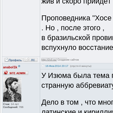
жив и скоро прийдёт
Проповедника "Хосе 
. Но , после этого ,
в бразильской прови
вспухнуло восстание
_________________
http://2v3.su/
Создание сайтов
®
16-Фев-2014 20:17
(спустя 4 минуты)
anabol1k
У Изюма была тема п
странную аббревиату
Дело в том , что м
Стаж:
14 лет
Сообщений:
766
латинские и кирилли