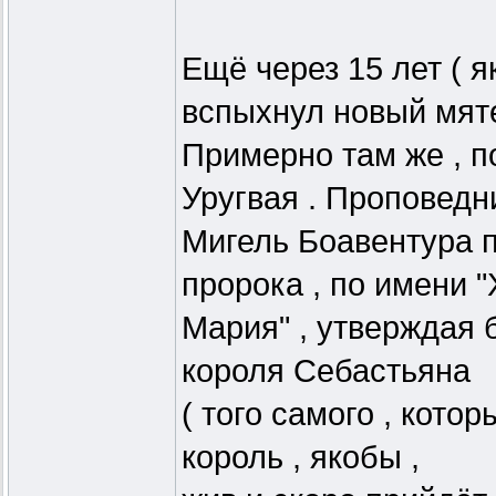
Ещё через 15 лет ( я
вспыхнул новый мят
Примерно там же , п
Уругвая . Проповедн
Мигель Боавентура п
пророка , по имени 
Мария" , утверждая 
короля Себастьяна
( того самого , котор
король , якобы ,