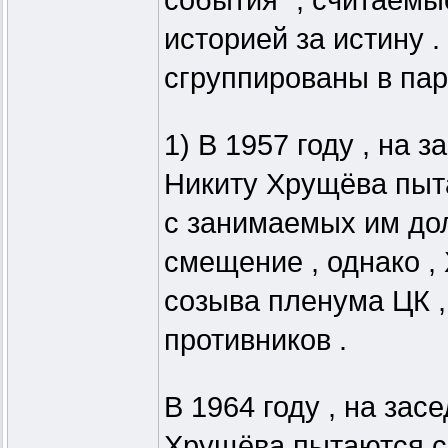
события" , считаем
историей за истину 
сгруппированы в пар
1) В 1957 году , на
Никиту Хрущёва пыт
с занимаемых им дол
смещение , однако ,
созыва пленума ЦК ,
противников .
В 1964 году , на за
Хрущёва пытаются с