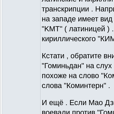
транскрипции . Напр
на западе имеет вид
"KMT" ( латиницей ) 
кириллического "КИМ
Кстати , обратите вн
"Гоминьдан" на слух
похоже на слово "Ко
слова "Коминтерн" .
И ещё . Если Мао Дз
воевали против "Гом