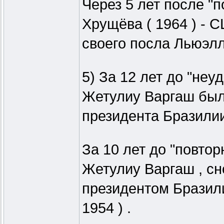
Через 5 лет после "
Хрущёва ( 1964 ) -
своего посла Льюэлл
5) За 12 лет до "неу
Жетулиу Варгаш был
президента Бразилии 
За 10 лет до "повтор
Жетулиу Варгаш , сн
президентом Бразили
1954 ) .