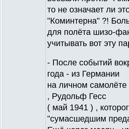
то не означает ли эт
"Коминтерна" ?! Бол
для полёта шизо-фан
учитывать вот эту па
- После событий вокр
года - из Германии
на личном самолёте 
, Рудольф Гесс
( май 1941 ) , котор
"сумасшедшим преда