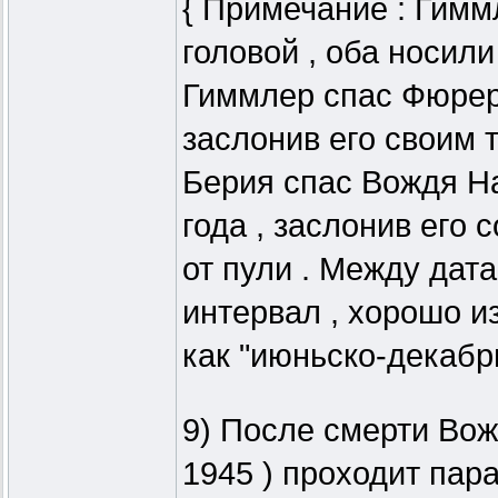
{ Примечание : Гимм
головой , оба носили
Гиммлер спас Фюрера
заслонив его своим т
Берия спас Вождя Н
года , заслонив его
от пули . Между дат
интервал , хорошо и
как "июньско-декабрь
9) После смерти Вожд
1945 ) проходит пар