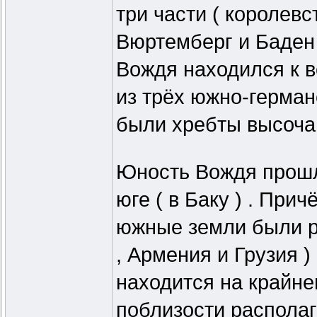
три части ( королевс
Вюртемберг и Баден 
Вождя находился к в
из трёх южно-герман
были хребты высочай
Юность Вождя прошла
юге ( в Баку ) . При
южные земли были р
, Армения и Грузия )
находится на крайне
поблизости распола