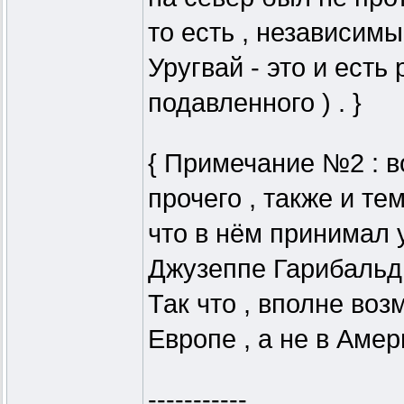
то есть , независим
Уругвай - это и есть 
подавленного ) . }
{ Примечание №2 : в
прочего , также и тем
что в нём принимал у
Джузеппе Гарибальд
Так что , вполне воз
Европе , а не в Амери
-----------