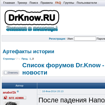
Главная
|
Трекер
|
Поиск
|
Правила
|
FAQ
|
Группы
|
Пользователи
|
Регистрация
·
Имя:
Парол
Артефакты истории
Страницы
:
Пред.
1
,
2
Список форумов Dr.Know -
новости
Автор
®
16-Фев-2014 20:13
anabol1k
После падения Напол