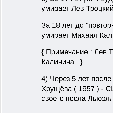
умирает Лев Троцкий 
За 18 лет до "повтор
умирает Михаил Кали
{ Примечание : Лев 
Калинина . }
4) Через 5 лет посл
Хрущёва ( 1957 ) -
своего посла Льюэлл