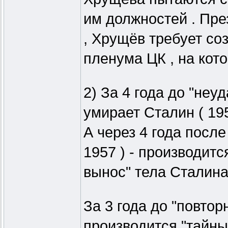
им должностей . Пре
, Хрущёв требует со
пленума ЦК , на кот
2) За 4 года до "неу
умирает Сталин ( 195
А через 4 года посл
1957 ) - производитс
вынос" тела Сталина 
За 3 года до "повтор
производится "тайны