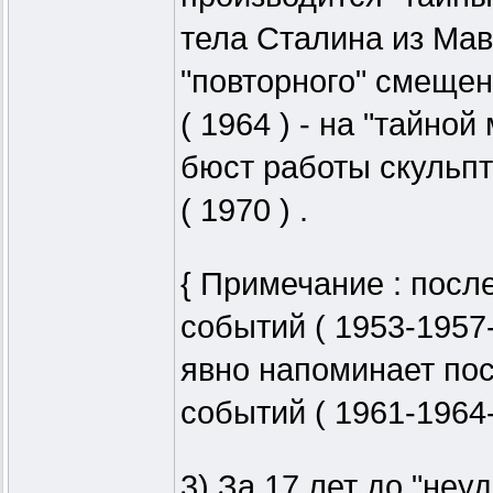
тела Сталина из Мавз
"повторного" смеще
( 1964 ) - на "тайно
бюст работы скульпт
( 1970 ) .
{ Примечание : посл
событий ( 1953-1957
явно напоминает пос
событий ( 1961-1964-1
3) За 17 лет до "неу