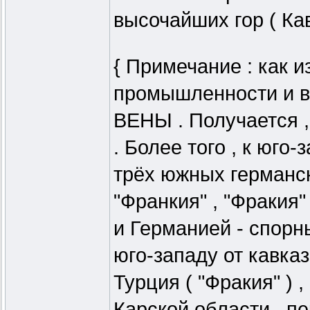
высочайших гор ( Кав
{ Примечание : как из
промышленности и во
ВЕНЫ . Получается , 
. Более того , к юго-
трёх южных германск
"Франкия" , "Фракия"
и Германией - спорн
юго-западу от кавказ
Турция ( "Фракия" )
Карской области , п