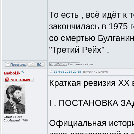
То есть , всё идёт к
закончилась в 1975 г
со смертью Булганин
"Третий Рейх" .
_________________
http://2v3.su/
Создание сайтов
®
16-Фев-2014 20:58
(спустя 40 минут)
anabol1k
Краткая ревизия XX 
I . ПОСТАНОВКА ЗА
Стаж:
14 лет
Официальная истори
Сообщений:
766