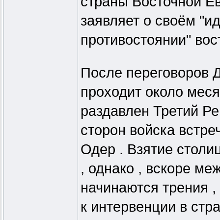
страны Восточной Ев
заявляет о своём "и
противостоянии" вос
После переговоров Д
проходит около меся
раздавлен Третий Ре
сторон войска встре
Одер . Взятие столи
, однако , вскоре ме
начинаются трения ,
к интервенции в стр