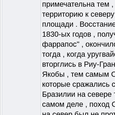
примечательна тем ,
территорию к северу
площади . Восстани
1830-ых годов , пол
фаррапос" , окончил
тогда , когда уругва
вторглись в Риу-Гран
Якобы , тем самым О
которые сражались 
Бразилии на севере 
самом деле , поход
на север был не прот