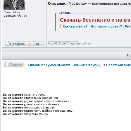
Описание
: «Мурзилка» — популярный детский ли
Стаж:
14 лет
Скачать
Сообщений:
766
Скачать бесплатно и на м
Как скачивать?
·
Что такое торрент?
·
Рей
_________________
http://2v3.su/
Создание сайтов
По
Список форумов Dr.Know - Знания в помощь!
»
Советская лит
Вы
не можете
начинать темы
Вы
не можете
отвечать на сообщения
Вы
не можете
редактировать свои сообщения
Вы
не можете
удалять свои сообщения
Вы
не можете
голосовать в опросах
Вы
не можете
прикреплять файлы к сообщениям
Вы
не можете
скачивать файлы