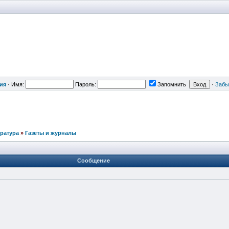
ия
·
Имя:
Пароль:
Запомнить
·
Забы
ература
»
Газеты и журналы
Сообщение