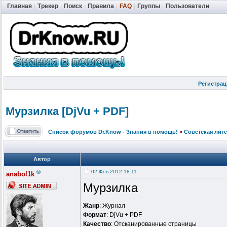
Главная
|
Трекер
|
Поиск
|
Правила
|
FAQ
|
Группы
|
Пользователи
|
Регистрац
Мурзилка [DjVu + PDF]
Список форумов Dr.Know - Знания в помощь!
»
Советская лит
Автор
®
02-Фев-2012 18:11
anabol1k
Мурзилка
Жанр
: Журнал
Формат
: DjVu + PDF
Качество
: Отсканированные страницы