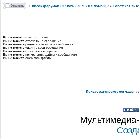
Список форумов Dr.Know - Знания в помощь!
»
Советская лит
Вы
не можете
начинать темы
Вы
не можете
отвечать на сообщения
Вы
не можете
редактировать свои сообщения
Вы
не можете
удалять свои сообщения
Вы
не можете
голосовать в опросах
Вы
не можете
прикреплять файлы к сообщениям
Вы
не можете
скачивать файлы
Пользовательское соглашени
Мультимедиа-
Созд