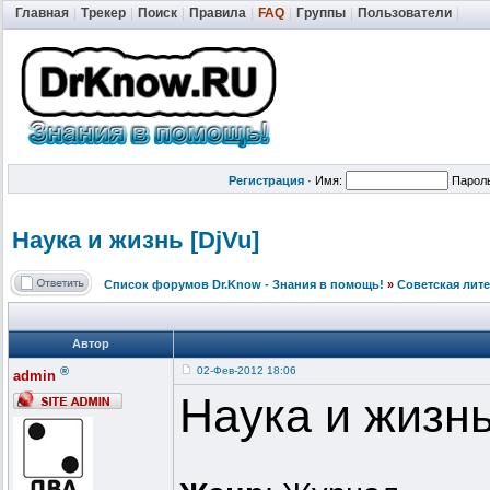
Главная
|
Трекер
|
Поиск
|
Правила
|
FAQ
|
Группы
|
Пользователи
|
Регистрация
·
Имя:
Парол
Наука и жизнь [DjVu]
Список форумов Dr.Know - Знания в помощь!
»
Советская лит
Автор
®
02-Фев-2012 18:06
admin
Наука и жизн