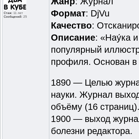
Жанр
: Журнал
Формат
: DjVu
Стаж:
11 лет
Сообщений:
25
Качество
: Отскани
Описание
: «Нау́ка
популярный иллюстр
профиля. Основан в 
1890 — Целью журна
науки. Журнал выхо
объёму (16 страниц)
1900 — выход журна
болезни редактора.