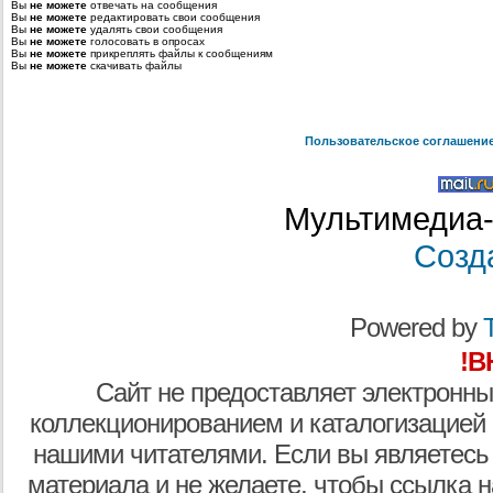
Вы
не можете
отвечать на сообщения
Вы
не можете
редактировать свои сообщения
Вы
не можете
удалять свои сообщения
Вы
не можете
голосовать в опросах
Вы
не можете
прикреплять файлы к сообщениям
Вы
не можете
скачивать файлы
Пользовательское соглашени
Мультимедиа-
Созд
Powered by
T
!В
Сайт не предоставляет электронны
коллекционированием и каталогизацией
нашими читателями. Если вы являетесь
материала и не желаете, чтобы ссылка н