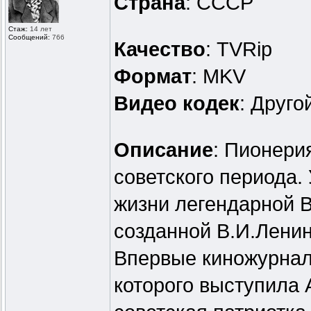
Страна
: СССР
Стаж:
14 лет
Сообщений:
766
Качество
: TVRip
Формат
: MKV
Видео кодек
: Друг
Описание
: Пионери
советского периода. 
жизни легендарной 
созданной В.И.Лени
Впервые киножурнал
которого выступила 