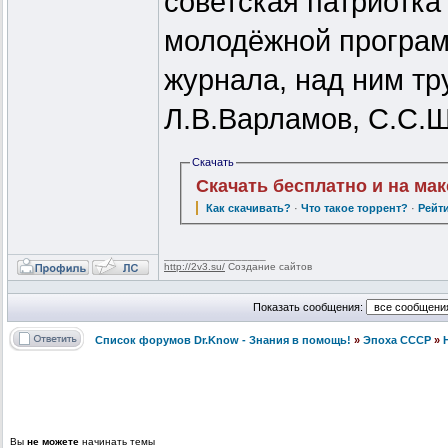
советская патриотка
молодёжной програм
журнала, над ним тр
Л.В.Варламов, С.С.Ш
Скачать
Скачать бесплатно и на ма
Как скачивать?
·
Что такое торрент?
·
Рейт
_________________
http://2v3.su/
Создание сайтов
Показать сообщения:
Список форумов Dr.Know - Знания в помощь!
»
Эпоха СССР
»
Вы
не можете
начинать темы