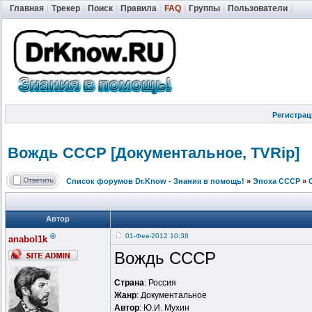
Главная
|
Трекер
|
Поиск
|
Правила
|
FAQ
|
Группы
|
Пользователи
|
Регистрац
Вождь СССР [Документальн
ое, TVRip]
Список форумов Dr.Know - Знания в помощь!
»
Эпоха СССР
»
Автор
®
01-Фев-2012 10:38
anabol1k
Вождь СССР
Страна
: Россия
Жанр
: Документальное
Автор
: Ю.И. Мухин