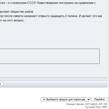
аботал – о сталинском СССР. Повествование построено на сравнении с
 делают общество рабов.
друг после смерти начинает открыто защищать Сталина. И делает это как
т на этот вопрос.
Текущее время:
Сегодня 04:59
Часовой пояс:
GMT