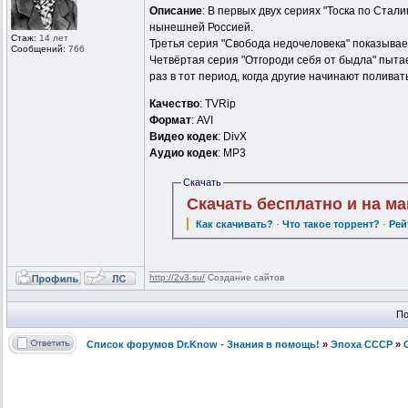
Описание
: В первых двух сериях "Тоска по Стал
нынешней Россией.
Стаж:
14 лет
Третья серия "Свобода недочеловека" показывае
Сообщений:
766
Четвёртая серия "Отгороди себя от быдла" пытае
раз в тот период, когда другие начинают полива
Качество
: TVRip
Формат
: AVI
Видео кодек
: DivX
Аудио кодек
: MP3
Скачать
Скачать бесплатно и на м
Как скачивать?
·
Что такое торрент?
·
Рей
_________________
http://2v3.su/
Создание сайтов
По
Список форумов Dr.Know - Знания в помощь!
»
Эпоха СССР
»