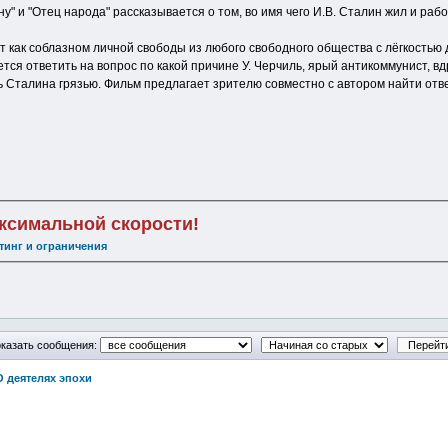
ину" и "Отец народа" рассказывается о том, во имя чего И.В. Сталин жил и р
т как соблазном личной свободы из любого свободного общества с лёгкостью
тся ответить на вопрос по какой причине У. Черчиль, ярый антикоммунист, в
ть Сталина грязью. Фильм предлагает зрителю совместно с автором найти отве
аксимальной скорости!
тинг и ограничения
казать сообщения:
О деятелях эпохи