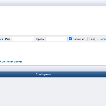
ия
·
Имя:
Пароль:
Запомнить
·
Забы
О деятелях эпохи
Сообщение