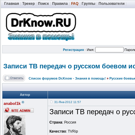
Главная
|
Трекер
|
Поиск
|
Правила
|
FAQ
|
Группы
|
Пользователи
|
Регистрация
·
Имя:
Парол
Записи ТВ передач о русском боевом ис
Список форумов Dr.Know - Знания в помощь!
»
Русские боевы
Автор
®
31-Янв-2012 11:57
anabol1k
Записи ТВ передач о рус
Страна
: Россия
Качество
: TVRip