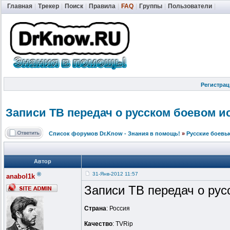
Главная
|
Трекер
|
Поиск
|
Правила
|
FAQ
|
Группы
|
Пользователи
|
Регистрац
Записи ТВ передач о русском боевом ис
Список форумов Dr.Know - Знания в помощь!
»
Русские боевы
Автор
®
31-Янв-2012 11:57
anabol1k
Записи ТВ передач о рус
Страна
: Россия
Качество
: TVRip