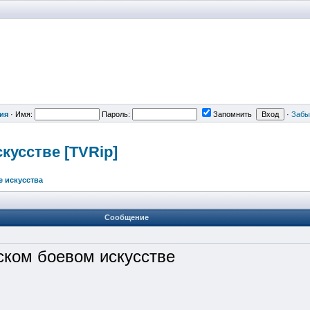
ия
·
Имя:
Пароль:
Запомнить
·
Забы
кусстве [TVRip]
е искусства
Сообщение
ском боевом искусстве