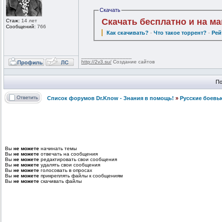
Скачать
Скачать бесплатно и на м
Стаж:
14 лет
Сообщений:
766
Как скачивать?
·
Что такое торрент?
·
Рей
_________________
http://2v3.su/
Создание сайтов
По
Список форумов Dr.Know - Знания в помощь!
»
Русские боевы
Вы
не можете
начинать темы
Вы
не можете
отвечать на сообщения
Вы
не можете
редактировать свои сообщения
Вы
не можете
удалять свои сообщения
Вы
не можете
голосовать в опросах
Вы
не можете
прикреплять файлы к сообщениям
Вы
не можете
скачивать файлы