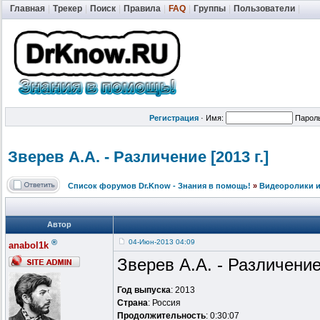
Главная
|
Трекер
|
Поиск
|
Правила
|
FAQ
|
Группы
|
Пользователи
|
Регистрация
·
Имя:
Парол
Зверев А.А. - Различение [2013 г.]
Список форумов Dr.Know - Знания в помощь!
»
Видеоролики и
Автор
®
04-Июн-2013 04:09
anabol1k
Зверев А.А. - Различени
Год выпуска
: 2013
Страна
: Россия
Продолжительность
: 0:30:07