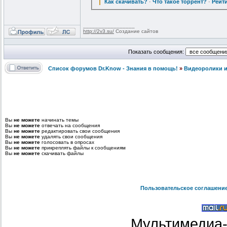
Как скачивать?
·
Что такое торрент?
·
Рейт
_________________
http://2v3.su/
Создание сайтов
Показать сообщения:
Список форумов Dr.Know - Знания в помощь!
»
Видеоролики и
Вы
не можете
начинать темы
Вы
не можете
отвечать на сообщения
Вы
не можете
редактировать свои сообщения
Вы
не можете
удалять свои сообщения
Вы
не можете
голосовать в опросах
Вы
не можете
прикреплять файлы к сообщениям
Вы
не можете
скачивать файлы
Пользовательское соглашени
Мультимедиа-