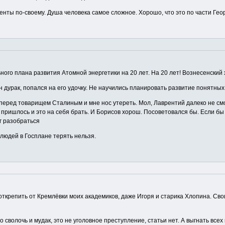
генты по-своему. Душа человека самое сложное. Хорошо, что это по части Ге
ного плана развития Атомной энергетики на 20 лет. На 20 лет! Вознесенский
н дурак, попался на его удочку. Не научились планировать развитие понятных
перед товарищем Сталиным и мне нос утереть. Мол, Лаврентий далеко не смот
 пришлось и это на себя брать. И Борисов хорош. Посоветовался бы. Если бы
г разобраться
 людей в Госплане терять нельзя.
ткрепить от Кремлёвки моих академиков, даже Игоря и старика Хлопина. Своих
 сволочь и мудак, это не уголовное преступление, статьи нет. А выгнать всех