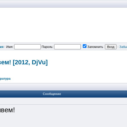
ия
·
Имя:
Пароль:
Запомнить
·
Забы
м! [2012, DjVu]
ература
Сообщение
ивем!