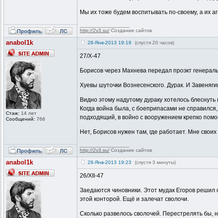
Мы их тоже будем воспитывать по-своему, а их а
_________________
http://2v3.su/
Создание сайтов
anabol1k
28-Янв-2013 19:19
(спустя 20 часов)
27/X-47
Борисов через Махнева передал проэкт генераль
Хуевы шуточки Вознесенского. Дурак. И Завеняги
Видно этому надутому дураку хотелось блеснуть 
Когда война была, с боеприпасами не справился,
Стаж:
14 лет
подходящий, в войно с вооружением крепко помо
Сообщений:
766
Нет, Борисов нужен там, где работает. Мне своих
_________________
http://2v3.su/
Создание сайтов
anabol1k
28-Янв-2013 19:23
(спустя 3 минуты)
26/XII-47
Заедаются чиновники. Этот мудак Егоров решил о
этой конторой. Ещё и залечат сволочи.
Сколько развелось сволочей. Перестрелять бы, но