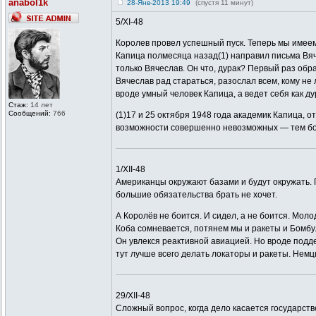
anabol1k
28-Янв-2013 19:49
(спустя 11 минут)
5/XI-48
Королев провел успешный пуск. Теперь мы имеем 
Капица полмесяца назад(1) направил письма Вяче
только Вячеслав. Он что, дурак? Первый раз обра
Вячеслав рад стараться, разослал всем, кому не 
вроде умный человек Капица, а ведет себя как ду
Стаж:
14 лет
Сообщений:
766
(1)17 и 25 октября 1948 года академик Капица, 
возможности совершенно невозможных — тем бо
1/XII-48
Американцы окружают базами и будут окружать. П
большие обязательства брать не хочет.
А Королёв не боится. И сидел, а не боится. Моло
Коба сомневается, потянем мы и ракеты и Бомбу
Он увлекся реактивной авиацией. Но вроде подде
тут лучше всего делать локаторы и ракеты. Немцы
29/ХII-48
Сложный вопрос, когда дело касается государств