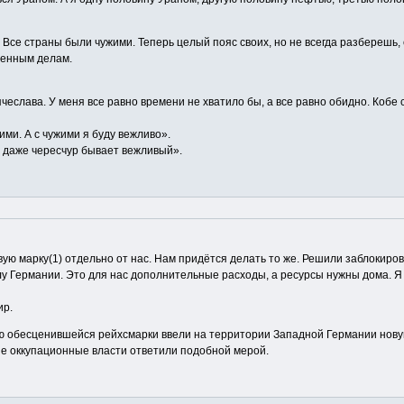
се страны были чужими. Теперь целый пояс своих, но не всегда разберешь, 
венным делам.
еслава. У меня все равно времени не хватило бы, а все равно обидно. Кобе ск
ими. А с чужими я буду вежливо».
н даже чересчур бывает вежливый».
вую марку(1) отдельно от нас. Нам придётся делать то же. Решили заблокиров
лу Германии. Это для нас дополнительные расходы, а ресурсы нужны дома. Я
ир.
ью обесценившейся рейхсмарки ввели на территории Западной Германии нову
ие оккупационные власти ответили подобной мерой.