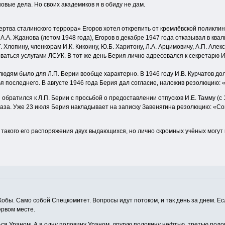
овые дела. Но своих академиков я в обиду не дам.
ртва сталинского террора» Егоров хотел открепить от кремлёвской поликли
А.А. Жданова (летом 1948 года), Егоров в декабре 1947 года отказывал в к
Г. Хлопину, членкорам И.К. Кикоину, Ю.Б. Харитону, Л.А. Арцимовичу, А.П. Але
ваться услугами ЛСУК. В тот же день Берия лично адресовался к секретарю И
людям было для Л.П. Берии вообще характерно. В 1946 году И.В. Курчатов д
 последнего. В августе 1946 года Берия дал согласие, наложив резолюцию: «Т
обратился к Л.П. Берии с просьбой о предоставлении отпусков И.Е. Тамму (с 1 
аза. Уже 23 июля Берия накладывает на записку Завенягина резолюцию: «Со
такого его распоряжения двух выдающихся, но лично скромных учёных могут в 
у Кобы. Само собой Спецкомитет. Вопросы идут потоком, и так день за днем. Е
ервом месте.
ся Ураном. А я одну половину Ураном, другую половину нефтью, третью поло