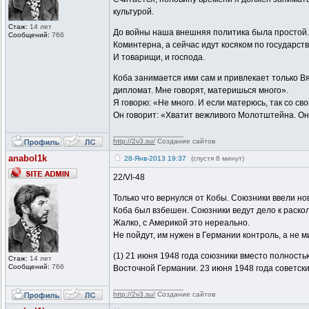
культурой.
Стаж:
14 лет
До войны наша внешняя политика была простой. В
Сообщений:
766
Коминтерна, а сейчас идут косяком по государст
И товарищи, и господа.
Коба занимается ими сам и привлекает только Вяч
дипломат. Мне говорят, материшься много».
Я говорю: «Не много. И если матерюсь, так со сво
Он говорит: «Хватит вежливого Молотштейна. О
_________________
http://2v3.su/
Создание сайтов
anabol1k
28-Янв-2013 19:37
(спустя 8 минут)
22/VI-48
Только что вернулся от Кобы. Союзники ввели но
Коба был взбешен. Союзники ведут дело к раско
Жалко, с Америкой это нереально.
Не пойдут, им нужен в Германии контроль, а не м
(1) 21 июня 1948 года союзники вместо полност
Стаж:
14 лет
Сообщений:
766
Восточной Германии. 23 июня 1948 года советск
_________________
http://2v3.su/
Создание сайтов