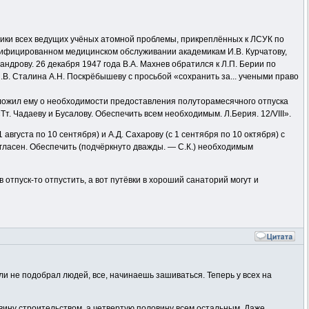
ники всех ведущих учёных атомной проблемы, прикреплённых к ЛСУК по
валифицированном медицинском обслуживании академикам И.В. Курчатову,
ксандрову. 26 декабря 1947 года В.А. Махнев обратился к Л.П. Берии по
.В. Сталина А.Н. Поскрёбышеву с просьбой «сохранить за... учеными право
оложил ему о необходимости предоставления полуторамесячного отпуска
т. Чадаеву и Бусалову. Обеспечить всем необходимым. Л.Берия. 12/VIII».
августа по 10 сентября) и А.Д. Сахарову (с 1 сентября по 10 октября) с
гласен. Обеспечить (подчёркнуто дважды. — С.К.) необходимым
отпуск-то отпустить, а вот путёвки в хороший санаторий могут и
сли не подобрал людей, все, начинаешь зашиваться. Теперь у всех на
вину строительством, а четвертую половину всем остальным. Даже