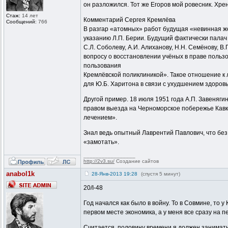
он разложился. Тот же Егоров мой ровесник. Хрен
Стаж:
14 лет
Комментарий Сергея Кремлёва
Сообщений:
766
В разгар «атомных» работ будущая «невинная же
указанию Л.П. Берии. Будущий фактически палач 
С.Л. Соболеву, А.И. Алиханову, Н.Н. Семёнову, В.
вопросу о восстановлении учёных в праве пользо
пользования
Кремлёвской поликлиникой». Такое отношение к 
для Ю.Б. Харитона в связи с ухудшением здоровья
Другой пример. 18 июля 1951 года А.П. Завенягин 
правом выезда на Черноморское побережье Кавк
лечением».
Знал ведь опытный Лаврентий Павлович, что без 
«замотать».
_________________
http://2v3.su/
Создание сайтов
anabol1k
28-Янв-2013 19:28
(спустя 5 минут)
20/I-48
Год начался как было в войну. То в Совмине, то 
первом месте экономика, а у меня все сразу на п
Считается, половину времени я должен занимать