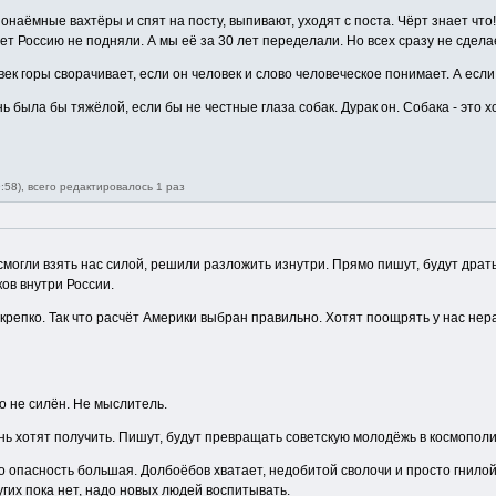
онаёмные вахтёры и спят на посту, выпивают, уходят с поста. Чёрт знает ч
лет Россию не подняли. А мы её за 30 лет переделали. Но всех сразу не сдел
ек горы сворачивает, если он человек и слово человеческое понимает. А если
знь была бы тяжёлой, если бы не честные глаза собак. Дурак он. Собака - это
:58), всего редактировалось 1 раз
гли взять нас силой, решили разложить изнутри. Прямо пишут, будут драться
ов внутри России.
т крепко. Так что расчёт Америки выбран правильно. Хотят поощрять у нас не
го не силён. Не мыслитель.
ень хотят получить. Пишут, будут превращать советскую молодёжь в космополи
о опасность большая. Долбоёбов хватает, недобитой сволочи и просто гнилой 
ругих пока нет, надо новых людей воспитывать.