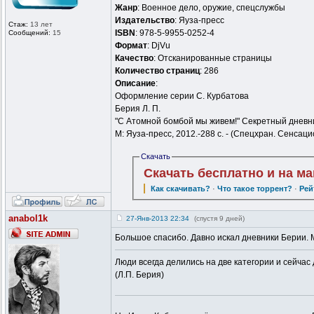
Жанр
: Военное дело, оружие, спецслужбы
Издательство
: Яуза-пресс
Стаж:
13 лет
ISBN
: 978-5-9955-0252-4
Сообщений:
15
Формат
: DjVu
Качество
: Отсканированные страницы
Количество страниц
: 286
Описание
:
Оформление серии С. Курбатова
Берия Л. П.
"С Атомной бомбой мы живем!" Секретный дневник
М: Яуза-пресс, 2012.-288 с. - (Спецхран. Сенса
Скачать
Скачать бесплатно и на м
Как скачивать?
·
Что такое торрент?
·
Рей
anabol1k
27-Янв-2013 22:34
(спустя 9 дней)
Большое спасибо. Давно искал дневники Берии.
Люди всегда делились на две категории и сейчас 
(Л.П. Берия)