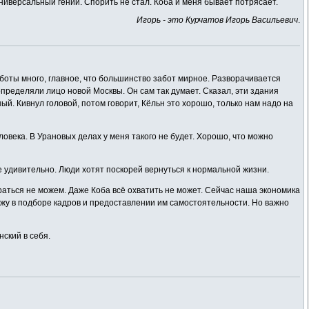
универсальный гений. Спорить не стал. Коба и меня бывает потрясает.
Игорь - это Курчатов Игорь Васильевич
.
аботы много, главное, что большинство забот мирное. Разворачивается
определяли лицо новой Москвы. Он сам так думает. Сказал, эти здания
ый. Кивнул головой, потом говорит, Кёльн это хорошо, только нам надо на
ловека. В Урановых делах у меня такого не будет. Хорошо, что можно
е удивительно. Люди хотят поскорей вернуться к нормальной жизни.
раться не можем. Даже Коба всё охватить не может. Сейчас наша экономика
вижу в подборе кадров и предоставлении им самостоятельности. Но важно
нский в себя.