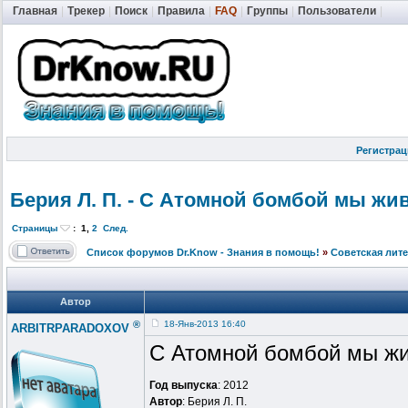
Главная
|
Трекер
|
Поиск
|
Правила
|
FAQ
|
Группы
|
Пользователи
|
Регистрац
Берия Л. П. - С Атомной бомбой мы живе
Страницы
:
1
,
2
След.
Список форумов Dr.Know - Знания в помощь!
»
Советская лит
Автор
®
18-Янв-2013 16:40
ARBITRPARADOXOV
С Атомной бомбой мы ж
Год выпуска
: 2012
Автор
: Берия Л. П.