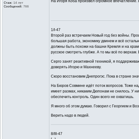
На Игоря Коба произвёл огромное впечатление. Г
Стаж:
14 лет
Сообщений:
766
1/I-47
Второй раз встречаем Новый год без войны. Прош
большая работа, экономику двинем и всё остальн
должны быть похожи на башни Кремля и на храмы.
русское смотреть глубже. А то мы всё по верхам.
Серго занят реактивной техникой, я поддерживаю
доверять Игорю и Махнееву.
Скоро восстановим Днепрогэс. Пока в стране зна
На Бюров Совмине идёт поток вопросов. Тоже на
имеет размах, никаким Дюпонам не снилось. У ни
обеспечить контроль. Один всего не охватишь.
Я много об этом думаю. Говорил с Георгием и Воз
Верить надо в людей.
8/III-47