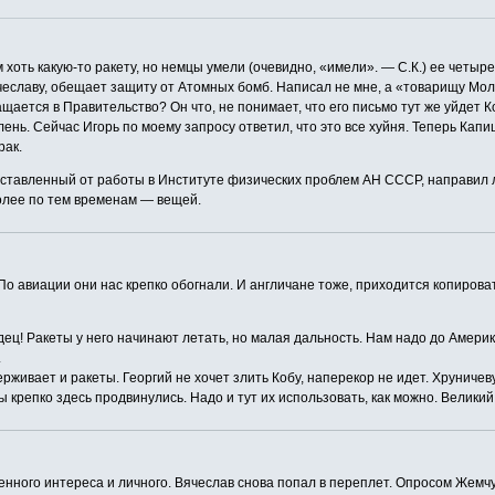
хоть какую-то ракету, но немцы умели (очевидно, «имели». — С.К.) ее четыре
славу, обещает защиту от Атомных бомб. Написал не мне, а «товарищу Молото
щается в Правительство? Он что, не понимает, что его письмо тут же уйдет Ко
лень. Сейчас Игорь по моему запросу ответил, что это все хуйня. Теперь Капиц
рак.
отставленный от работы в Институте физических проблем АН СССР, направил л
лее по тем временам — вещей.
о авиации они нас крепко обогнали. И англичане тоже, приходится копировать
дец! Ракеты у него начинают летать, но малая дальность. Нам надо до Америки.
.
рживает и ракеты. Георгий не хочет злить Кобу, наперекор не идет. Хруниче
 крепко здесь продвинулись. Надо и тут их использовать, как можно. Великий 
енного интереса и личного. Вячеслав снова попал в переплет. Опросом Жемчу