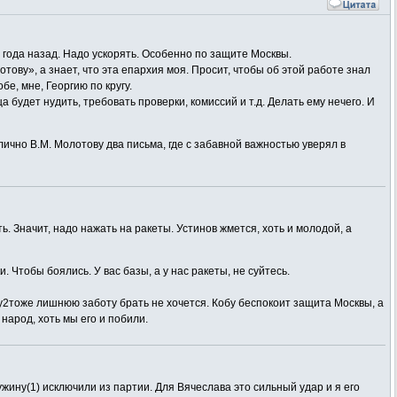
 года назад. Надо ускорять. Особенно по защите Москвы.
ву», а знает, что эта епархия моя. Просит, чтобы об этой работе знал
бе, мне, Георгию по кругу.
а будет нудить, требовать проверки, комиссий и т.д. Делать ему нечего. И
ично B.M. Молотову два письма, где с забавной важностью уверял в
. Значит, надо нажать на ракеты. Устинов жмется, хоть и молодой, а
 Чтобы боялись. У вас базы, а у нас ракеты, не суйтесь.
ву2тоже лишнюю заботу брать не хочется. Кобу беспокоит защита Москвы, а
народ, хоть мы его и побили.
жину(1) исключили из партии. Для Вячеслава это сильный удар и я его