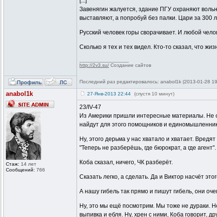
[...]
Завенягин жалуется, здание ПГУ охраняют вольн
выставляют, а попробуй без палки. Цари за 300 
Русский человек горы сворачивает. И любой челов
Сколько я тех и тех видел. Кто-то сказал, что жи
_________________
http://2v3.su/
Создание сайтов
Последний раз редактировалось: anabol1k (2013-01-28 19
anabol1k
27-Янв-2013 22:44
(спустя 10 минут)
23/IV-47
Из Америки пришли интересные материалы. Не смо
найдут для этого помощников и единомышленник
Ну, этого дерьма у нас хватало и хватает. Вредя
"Теперь не разберёшь, где бюрократ, а где агент".
Коба сказал, ничего, ЧК разберёт.
Стаж:
14 лет
Сообщений:
766
Сказать легко, а сделать. Да и Виктор насчёт это
А нашу гибель так прямо и пишут гибель, они оч
Ну, это мы ещё посмотрим. Мы тоже не дураки. Н
выпивка и ебля. Ну, хрен с ними, Коба говорит, д