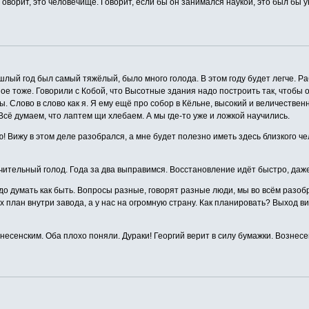
оворит, это человечище. Говорит, если бы он занимался наукой, это был бы 
лый год был самый тяжёлый, было много голода. В этом году будет легче. Р
ое тоже. Говорили с Кобой, что Высотные здания надо построить так, чтобы 
 Слово в слово как я. Я ему ещё про собор в Кёльне, высокий и величественн
 Всё думаем, что лаптем щи хлебаем. А мы где-то уже и ложкой научились.
! Вижу в этом деле разобрался, а мне будет полезно иметь здесь близкого че
чительный голод. Года за два выправимся. Восстановление идёт быстро, даж
до думать как быть. Вопросы разные, говорят разные люди, мы во всём разоб
х план внутри завода, а у нас на огромную страну. Как планировать? Выход 
несенским. Оба плохо поняли. Дураки! Георгий верит в силу бумажки. Вознесе