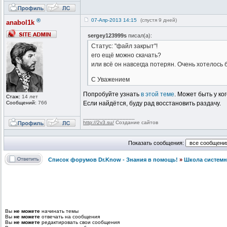
®
07-Апр-2013 14:15
(спустя 9 дней)
anabol1k
sergey123999s
писал(а):
Статус: "файл закрыт"!
его ещё можно скачать?
или всё он навсегда потерян. Очень хотелось 
С Уважением
Попробуйте узнать
в этой теме
. Может быть у ко
Стаж:
14 лет
Сообщений:
766
Если найдётся, буду рад восстановить раздачу.
_________________
http://2v3.su/
Создание сайтов
Показать сообщения:
Список форумов Dr.Know - Знания в помощь!
»
Школа системн
Вы
не можете
начинать темы
Вы
не можете
отвечать на сообщения
Вы
не можете
редактировать свои сообщения