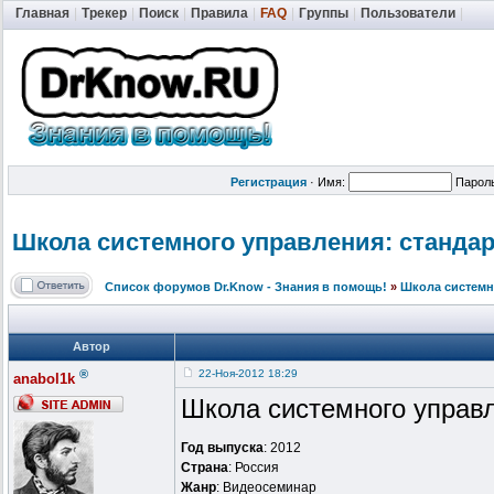
Главная
|
Трекер
|
Поиск
|
Правила
|
FAQ
|
Группы
|
Пользователи
|
Регистрация
·
Имя:
Парол
Школа системного управления: стандарт
Список форумов Dr.Know - Знания в помощь!
»
Школа системн
Автор
®
22-Ноя-2012 18:29
anabol1k
Школа системного управл
Год выпуска
: 2012
Страна
: Россия
Жанр
: Видеосеминар