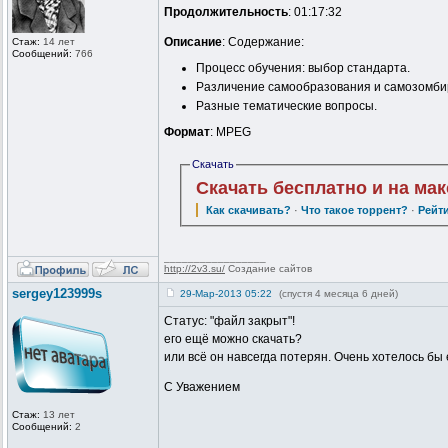
Продолжительность
: 01:17:32
Описание
: Содержание:
Стаж:
14 лет
Сообщений:
766
Процесс обучения: выбор стандарта.
Различение самообразования и самозомби
Разные тематические вопросы.
Формат
: MPEG
Скачать
Скачать бесплатно и на ма
Как скачивать?
·
Что такое торрент?
·
Рейт
_________________
http://2v3.su/
Создание сайтов
sergey123999s
29-Мар-2013 05:22
(спустя 4 месяца 6 дней)
Статус: "файл закрыт"!
его ещё можно скачать?
или всё он навсегда потерян. Очень хотелось бы
С Уважением
Стаж:
13 лет
Сообщений:
2