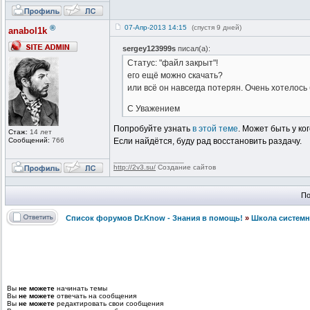
®
07-Апр-2013 14:15
(спустя 9 дней)
anabol1k
sergey123999s
писал(а):
Статус: "файл закрыт"!
его ещё можно скачать?
или всё он навсегда потерян. Очень хотелось
С Уважением
Попробуйте узнать
в этой теме
. Может быть у ко
Стаж:
14 лет
Сообщений:
766
Если найдётся, буду рад восстановить раздачу.
_________________
http://2v3.su/
Создание сайтов
По
Список форумов Dr.Know - Знания в помощь!
»
Школа системн
Вы
не можете
начинать темы
Вы
не можете
отвечать на сообщения
Вы
не можете
редактировать свои сообщения