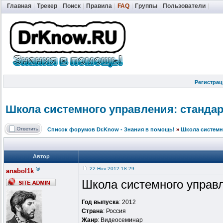
Главная
|
Трекер
|
Поиск
|
Правила
|
FAQ
|
Группы
|
Пользователи
|
Регистрац
Школа системного управления: стандарт
Список форумов Dr.Know - Знания в помощь!
»
Школа системн
Автор
®
22-Ноя-2012 18:29
anabol1k
Школа системного управл
Год выпуска
: 2012
Страна
: Россия
Жанр
: Видеосеминар