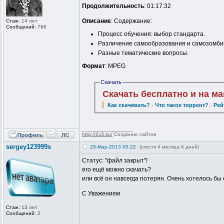
Продолжительность
: 01:17:32
Описание
: Содержание:
Стаж:
14 лет
Сообщений:
766
Процесс обучения: выбор стандарта.
Различение самообразования и самозомби
Разные тематические вопросы.
Формат
: MPEG
Скачать
Скачать бесплатно и на м
Как скачивать?
·
Что такое торрент?
·
Рей
_________________
http://2v3.su/
Создание сайтов
sergey123999s
29-Мар-2013 05:22
(спустя 4 месяца 6 дней)
Статус: "файл закрыт"!
его ещё можно скачать?
или всё он навсегда потерян. Очень хотелось бы
С Уважением
Стаж:
13 лет
Сообщений:
2