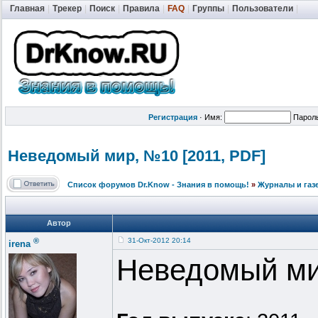
Главная
|
Трекер
|
Поиск
|
Правила
|
FAQ
|
Группы
|
Пользователи
|
Регистрация
·
Имя:
Парол
Неведомый мир, №10 [2011, PDF]
Список форумов Dr.Know - Знания в помощь!
»
Журналы и газ
Автор
®
31-Окт-2012 20:14
irena
Неведомый м