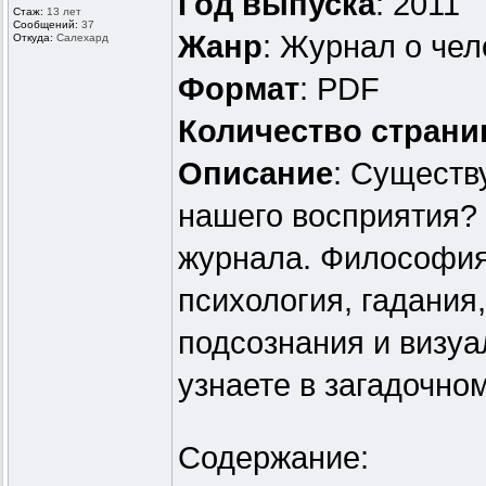
Год выпуска
: 2011
Стаж:
13 лет
Сообщений:
37
Жанр
: Журнал о чел
Откуда:
Салехард
Формат
: PDF
Количество страни
Описание
: Существ
нашего восприятия?
журнала. Философия,
психология, гадания
подсознания и визуа
узнаете в загадочно
Содержание: