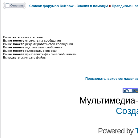
Список форумов Dr.Know - Знания в помощь!
»
Правдивые но
Вы
можете
начинать темы
Вы
не можете
отвечать на сообщения
Вы
не можете
редактировать свои сообщения
Вы
не можете
удалять свои сообщения
Вы
не можете
голосовать в опросах
Вы
не можете
прикреплять файлы к сообщениям
Вы
можете
скачивать файлы
Пользовательское соглашени
Мультимедиа-
Созд
Powered by
T