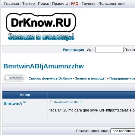
Главная
|
Трекер
|
Поиск
|
Правила
|
FAQ
|
Группы
|
Пользователи
|
Регистрация
·
Имя:
Парол
BmrtwinABtjA
mumnzzhw
Список форумов Dr.Know - Знания в помощь!
»
Правдивые но
Автор
®
04-Июн-2026 09:32
BmrtwinA
tadalafil 20 mg para que sirve [url=https://tadalafile.co
Показать сообщения: