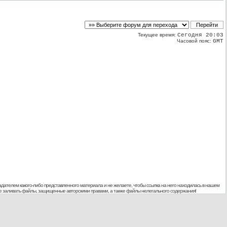
Текущее время:
Сегодня 20:03
Часовой пояс:
GMT
дателем какого-либо представленного материала и не желаете, чтобы ссылка на него находилась в нашем
 не заливать файлы, защищенные авторскими правами, а также файлы нелегального содержания!