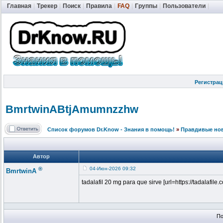
Главная
|
Трекер
|
Поиск
|
Правила
|
FAQ
|
Группы
|
Пользователи
|
Регистрац
BmrtwinABtjA
mumnzzhw
Список форумов Dr.Know - Знания в помощь!
»
Правдивые но
Автор
®
04-Июн-2026 09:32
BmrtwinA
tadalafil 20 mg para que sirve [url=https://tadalafile.co
По