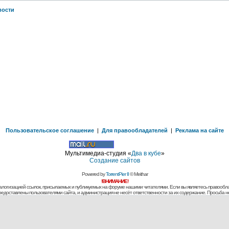
вости
Пользовательское соглашение
|
Для правообладателей
|
Реклама на сайте
Мультимедиа-студия «
Два в кубе
»
Создание сайтов
Powered by
TorrentPier II
© Meithar
!ВНИМАНИЕ!
алогизацией ссылок, присылаемых и публикуемых на форуме нашими читателями. Если вы являетесь правообла
предоставлены пользователями сайта, и администрация не несёт ответственности за их содержание. Просьба