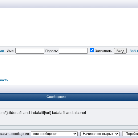
ия
·
Имя:
Пароль:
Запомнить
·
Забы
вости
Сообщение
m/ ]sildenafil and tadalafil[/url] tadalafil and alcohol
казать сообщения: