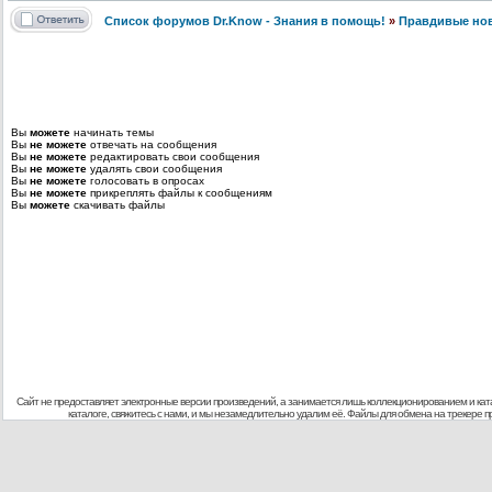
Список форумов Dr.Know - Знания в помощь!
»
Правдивые но
Вы
можете
начинать темы
Вы
не можете
отвечать на сообщения
Вы
не можете
редактировать свои сообщения
Вы
не можете
удалять свои сообщения
Вы
не можете
голосовать в опросах
Вы
не можете
прикреплять файлы к сообщениям
Вы
можете
скачивать файлы
Сайт не предоставляет электронные версии произведений, а занимается лишь коллекционированием и кат
каталоге, свяжитесь с нами, и мы незамедлительно удалим её. Файлы для обмена на трекере 