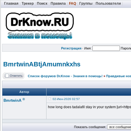
Главная
|
Трекер
|
Поиск
|
Правила
|
FAQ
|
Группы
|
Пользователи
|
Регистрация
·
Имя:
Парол
BmrtwinABtjA
mumnkxhs
Список форумов Dr.Know - Знания в помощь!
»
Правдивые но
Автор
®
02-Июн-2026 02:57
BmrtwinA
how long does tadalafil stay in your system [url=https://
Показать сообщения: