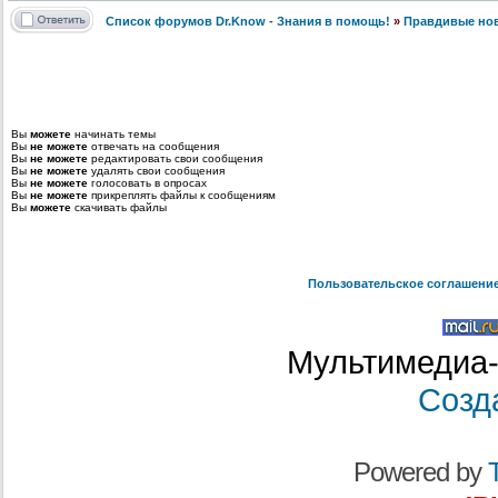
Список форумов Dr.Know - Знания в помощь!
»
Правдивые но
Вы
можете
начинать темы
Вы
не можете
отвечать на сообщения
Вы
не можете
редактировать свои сообщения
Вы
не можете
удалять свои сообщения
Вы
не можете
голосовать в опросах
Вы
не можете
прикреплять файлы к сообщениям
Вы
можете
скачивать файлы
Пользовательское соглашени
Мультимедиа-
Созд
Powered by
T