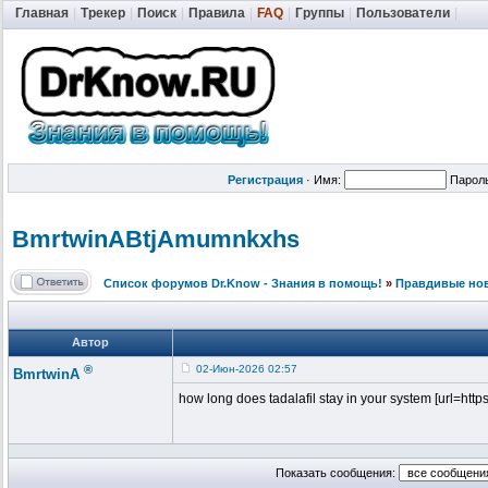
Главная
|
Трекер
|
Поиск
|
Правила
|
FAQ
|
Группы
|
Пользователи
|
Регистрация
·
Имя:
Парол
BmrtwinABtjA
mumnkxhs
Список форумов Dr.Know - Знания в помощь!
»
Правдивые но
Автор
®
02-Июн-2026 02:57
BmrtwinA
how long does tadalafil stay in your system [url=https://
Показать сообщения: