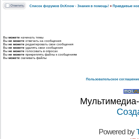
Список форумов Dr.Know - Знания в помощь!
»
Правдивые но
Вы
можете
начинать темы
Вы
не можете
отвечать на сообщения
Вы
не можете
редактировать свои сообщения
Вы
не можете
удалять свои сообщения
Вы
не можете
голосовать в опросах
Вы
не можете
прикреплять файлы к сообщениям
Вы
можете
скачивать файлы
Пользовательское соглашени
Мультимедиа-
Созд
Powered by
T