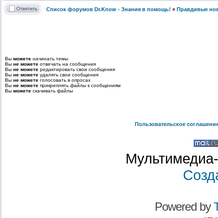
Список форумов Dr.Know - Знания в помощь!
»
Правдивые но
Вы
можете
начинать темы
Вы
не можете
отвечать на сообщения
Вы
не можете
редактировать свои сообщения
Вы
не можете
удалять свои сообщения
Вы
не можете
голосовать в опросах
Вы
не можете
прикреплять файлы к сообщениям
Вы
можете
скачивать файлы
Пользовательское соглашени
Мультимедиа-
Созд
Powered by
T