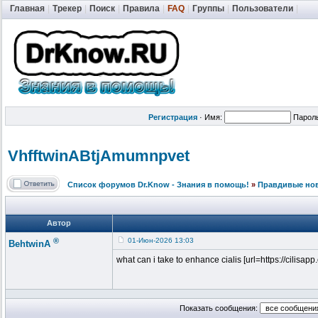
Главная
|
Трекер
|
Поиск
|
Правила
|
FAQ
|
Группы
|
Пользователи
|
Регистрация
·
Имя:
Парол
VhfftwinABtj
Amumnpvet
Список форумов Dr.Know - Знания в помощь!
»
Правдивые но
Автор
®
01-Июн-2026 13:03
BehtwinA
what can i take to enhance cialis [url=https://cilisapp.c
Показать сообщения: