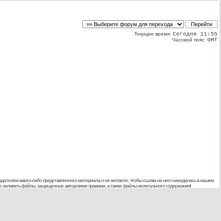
Текущее время:
Сегодня 11:55
Часовой пояс:
GMT
дателем какого-либо представленного материала и не желаете, чтобы ссылка на него находилась в нашем
 не заливать файлы, защищенные авторскими правами, а также файлы нелегального содержания!