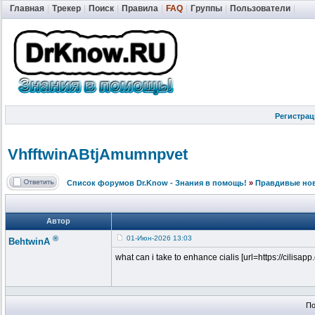
Главная
|
Трекер
|
Поиск
|
Правила
|
FAQ
|
Группы
|
Пользователи
|
Регистрац
VhfftwinABtj
Amumnpvet
Список форумов Dr.Know - Знания в помощь!
»
Правдивые но
Автор
®
01-Июн-2026 13:03
BehtwinA
what can i take to enhance cialis [url=https://cilisapp.c
По