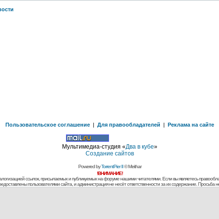
вости
Пользовательское соглашение
|
Для правообладателей
|
Реклама на сайте
Мультимедиа-студия «
Два в кубе
»
Создание сайтов
Powered by
TorrentPier II
© Meithar
!ВНИМАНИЕ!
алогизацией ссылок, присылаемых и публикуемых на форуме нашими читателями. Если вы являетесь правообла
предоставлены пользователями сайта, и администрация не несёт ответственности за их содержание. Просьба