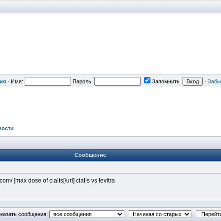
ия
·
Имя:
Пароль:
Запомнить
·
Забы
вости
Сообщение
om/ ]max dose of cialis[/url] cialis vs levitra
казать сообщения: