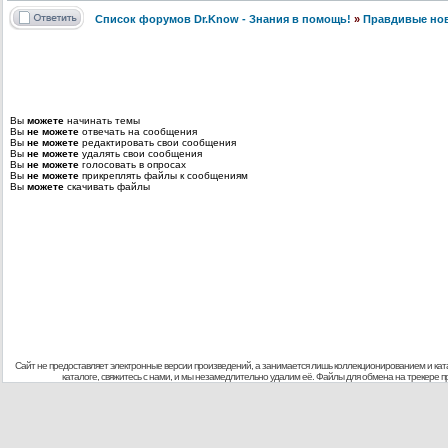
Список форумов Dr.Know - Знания в помощь!
»
Правдивые но
Вы
можете
начинать темы
Вы
не можете
отвечать на сообщения
Вы
не можете
редактировать свои сообщения
Вы
не можете
удалять свои сообщения
Вы
не можете
голосовать в опросах
Вы
не можете
прикреплять файлы к сообщениям
Вы
можете
скачивать файлы
Сайт не предоставляет электронные версии произведений, а занимается лишь коллекционированием и кат
каталоге, свяжитесь с нами, и мы незамедлительно удалим её. Файлы для обмена на трекере 