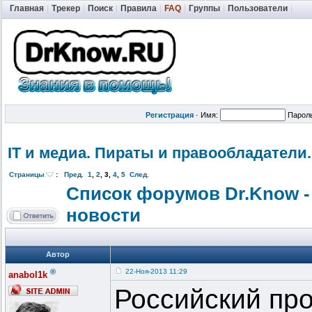
Главная
|
Трекер
|
Поиск
|
Правила
|
FAQ
|
Группы
|
Пользователи
|
Регистрация
·
Имя:
Парол
IT и медиа. Пираты и правообладат
ели.
Страницы
:
Пред.
1
,
2
,
3
,
4
,
5
След.
Список форумов Dr.Know -
новости
Автор
®
22-Ноя-2013 11:29
anabol1k
Российский пр