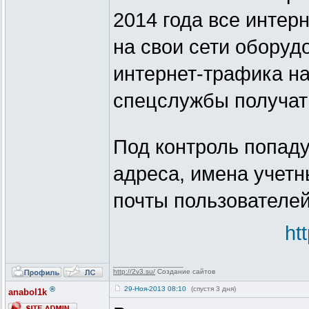
2014 года все интер
на свои сети оборуд
интернет-трафика на
спецслужбы получат 
Под контроль попаду
адреса, имена учетн
почты пользователей
ht
_________________
http://2v3.su/
Создание сайтов
®
29-Ноя-2013 08:10
(спустя 3 дня)
anabol1k