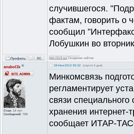
случившегося. "Под
фактам, говорить о ч
сообщил "Интерфаксу
Лобушкин во вторник
_________________
http://2v3.su/
Создание сайтов
®
26-Ноя-2013 06:32
(спустя 3 дня)
anabol1k
Минкомсвязь подгото
регламентирует уста
связи специального 
хранения интернет-т
Стаж:
14 лет
Сообщений:
766
сообщает ИТАР-ТАС