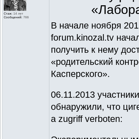
«Лабора
Стаж:
14 лет
Сообщений:
766
В начале ноября 201
forum.kinozal.tv нач
получить к нему дос
«родительский контр
Касперского».
06.11.2013 участники
обнаружили, что циг
а zugriff verboten: