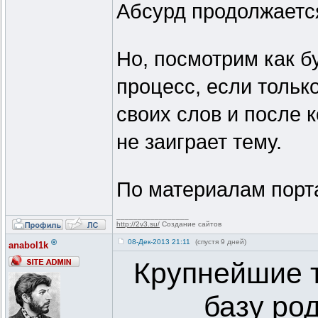
Абсурд продолжается
Но, посмотрим как б
процесс, если тольк
своих слов и после 
не заиграет тему.
По материалам порт
_________________
http://2v3.su/
Создание сайтов
®
08-Дек-2013 21:11
(спустя 9 дней)
anabol1k
Крупнейшие т
базу ро