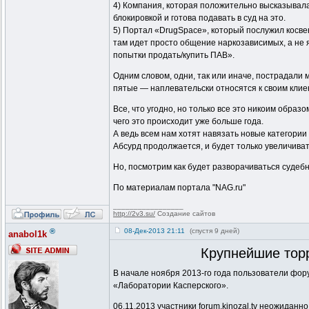
4) Компания, которая положительно высказывала
блокировкой и готова подавать в суд на это.
5) Портал «DrugSpace», который послужил косве
там идет просто общение наркозависимых, а не я
попытки продать/купить ПАВ».
Одним словом, одни, так или иначе, пострадали
пятые — наплевательски относятся к своим клиен
Все, что угодно, но только все это никоим обра
чего это происходит уже больше года.
А ведь всем нам хотят навязать новые категори
Абсурд продолжается, и будет только увеличиват
Но, посмотрим как будет разворачиваться судебн
По материалам портала "NAG.ru"
_________________
http://2v3.su/
Создание сайтов
®
08-Дек-2013 21:11
(спустя 9 дней)
anabol1k
Крупнейшие торр
В начале ноября 2013-го года пользователи форум
«Лаборатории Касперского».
06.11.2013 участники forum.kinozal.tv неожиданно 