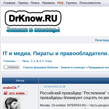
Главная
|
Трекер
|
Поиск
|
Правила
|
FAQ
|
Группы
|
Пользователи
|
Регистрац
IT и медиа. Пираты и правообладат
ели.
Страницы
:
Пред.
1
,
2
,
3
,
4
,
5
След.
Список форумов Dr.Know - Знания в помощь!
»
Правдивые но
Автор
®
22-Ноя-2013 11:29
anabol1k
Российский провайдер "Ростелеком" п
провайдеры блокируют соцсеть по ре
Москва. 19 ноября. INTERFAX.RU – Часть ресурсо