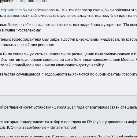
арушения авторского права.
в
http://vk.com
были заблокированы. Мы, как оператор связи, были обязаны это с
ской возможности заблокировать отдельные аккаунты, поэтому блок идет на н
епых блокировок" и постарается выяснить все подробности у юристов. "По по
в Twitter "Ростелекома".
емистского характера был закрыт доступ к нескольким IP-адресам, по котор
ескольких российских регионах.
да Рима социальную сеть за нелегальное размещение кино заблокировали в И
. Иск против крупнейшей социальной сети был подан кинокомпанией Medusa 
елей, провайдеры уже начали блокировать доступ к сайту.
ельства случившегося. "Подробности выясняются по обоим фактам, говорить 
ый регламентирует установку к 1 июля 2014 года операторами связи специал
я которых поддерживается отбор и передача на ПУ (пульт управления) информ
ox.ru, ICQ), но и зарубежные – Gmail и Yahoo!
ки, в приказе не уточняется. Соединения с серверами Gmail и Yahoo! шифру