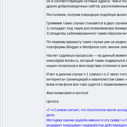
но и соответствующие сетевые адреса. Чем и по
других добропорядочных сайтов, расположенных 
Ростелеком, получив очередную подобную выписку
Громкими такие случаи становятся в двух случаях
1) попадает под такую ростелекомовскую блокир
2) владелец заблокированного таким образом инт
По первому варианту такие случаи уже не редкос
платформы Blogger и Wordpress.com, многие элек
Насчет судебных процессов — на данный момент
www.digital-books.ru, который также подвергался
наших госорганов и впоследствии отклонил и ап
И вот в данном случае п.1 совпал с п.2: мало то
интернета» (зачинщицей и евангелистом самих «
всем этом фоне все-таки судится с правопримени
Фантасмагория и гротеск!
Цитата:
«Г-н Сачков считает, что посетители могли ассо
дело.
Методику оценки ущерба именно в эту сумму г-н С
инцидент показывает недоработки действующего з