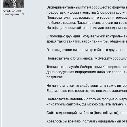
Экспериментальным путём сообщество форума вы
Стаж:
14 лет
предоставили доказательства блокировки доступа к ru
Сообщений:
766
Пользователи подозревают, что торрент-трекеры 
не было отродясь. Также не ясно, внесли ли тре
На официальном сайте причин для попадания тр
С помощью функции «Родительский контроль» в со
время таких занятий, как онлайн-игры, общение 
Это загадочное «и просмотр сайтов и другие» не
Пользователь с forum.kinozal.tv Svetazhy сообщил
Техническая служба Лаборатории Касперского не
Дана следующая информация либо все торрент-с
результат.
Но лично мне как-то слабо верится в такую инте
Ещё меньше мне верится, что повально заражены
Пользователь вагонный с того же форума обнару
«пиратским сайтом», где можно скачать музыку. 
Сайт, содержащий смайлики (bestsmileys.ru), за
Хотелось бы всё-таки получить официальный отв