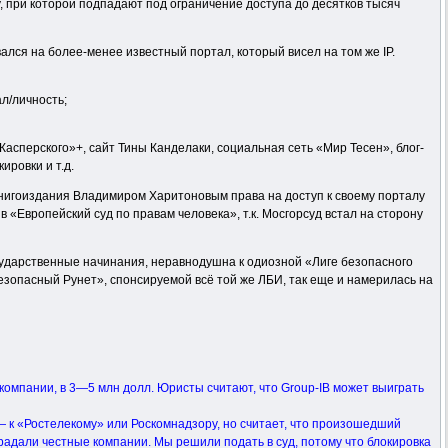
, при которой подпадают под ограничение доступа до десятков тысяч
вался на более-менее известный портал, который висел на том же IP.
л/личность;
Касперского»+, сайт Тины Канделаки, социальная сеть «Мир Тесен», блог-
ировки и т.д.
нигоиздания Владимиром Харитоновым права на доступ к своему порталу
в «Европейский суд по правам человека», т.к. Мосгорсуд встал на сторону
 государственные начинания, неравнодушна к одиозной «Лиге безопасного
езопасный Рунет», спонсируемой всё той же ЛБИ, так еще и намерилась на
компании, в 3—5 млн долл. Юристы считают, что Group-IB может выиграть
к — к «Ростелекому» или Роскомнадзору, но считает, что произошедший
традали честные компании. Мы решили подать в суд, потому что блокировка