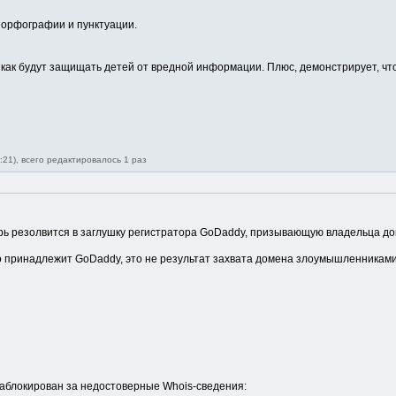
 орфографии и пунктуации.
т, как будут защищать детей от вредной информации. Плюс, демонстрирует, 
:21), всего редактировалось 1 раз
перь резолвится в заглушку регистратора GoDaddy, призывающую владельца д
о принадлежит GoDaddy, это не результат захвата домена злоумышленниками
аблокирован за недостоверные Whois-сведения: