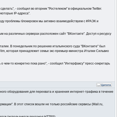
делать", - сообщил во вторник "Ростелеком" в официальном Twitter.
екоторые IP-адреса".
воду проблемы блокировок мы активно взаимодействуем с #РАЭК и
ым на различных серверах расположен сайт "ВКонтакте". Доступ к ресурсу
талии. В понедельник по решению итальянского суда "ВКонтакте" был
Film, которая принадлежит семье экс-премьер-министра Италии Сильвио
о чем-то конкретно пока рано", - сообщил "Интерфаксу" пресс-секретарь
ьного оборудования для перехвата и хранения интернет-трафика в течение
ации". В этот список вошли не только российские сервисы (Mail.ru,
ются (используется протокол HTTPS).