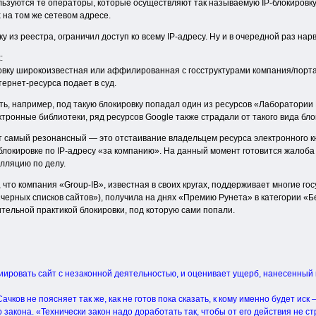
льзуются те операторы, которые осуществляют так называемую IP-блокировку
на том же сетевом адресе.
 из реестра, ограничил доступ ко всему IP-адресу. Ну и в очередной раз нар
:
овку широкоизвестная или аффилированная с госструктурами компания/порта
ернет-ресурса подает в суд.
ть, например, под такую блокировку попадал один из ресурсов «Лаборатории 
тронные библиотеки, ряд ресурсов Google также страдали от такого вида блок
 самый резонансный — это отстаивание владельцем ресурса электронного к
 блокировке по IP-адресу «за компанию». На данный момент готовится жалоба 
елляцию по делу.
го, что компания «Group-IB», известная в своих кругах, поддерживает многие
черных списков сайтов»), получила на днях «Премию Рунета» в категории «Б
тельной практикой блокировки, под которую сами попали.
циировать сайт с незаконной деятельностью, и оценивает ущерб, нанесенный 
ачков не поясняет так же, как не готов пока сказать, к кому именно будет ис
акона. «Технически закон надо доработать так, чтобы от его действия не с