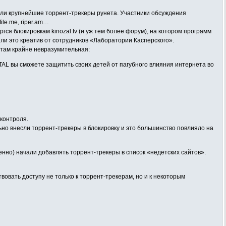
ли крупнейшие торрент-трекеры рунета. Участники обсуждения
file.me, riper.am…
ся блокировкам kinozal.tv (и уж тем более форум), на котором программ
или это креатив от сотрудников «Лаборатории Касперского».
 там крайне невразумительная:
TAL вы сможете защитить своих детей от пагубного влияния интернета во
 контроля.
о внесли торрент-трекеры в блокировку и это большинство повлияло на
енно) начали добавлять торрент-трекеры в список «недетских сайтов».
овать доступу не только к торрент-трекерам, но и к некоторым