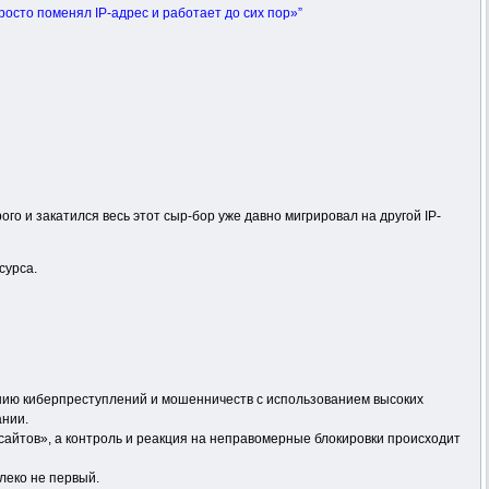
росто поменял IP-адрес и работает до сих пор»”
го и закатился весь этот сыр-бор уже давно мигрировал на другой IP-
сурса.
нию киберпреступлений и мошенничеств с использованием высоких
ании.
сайтов», а контроль и реакция на неправомерные блокировки происходит
леко не первый.