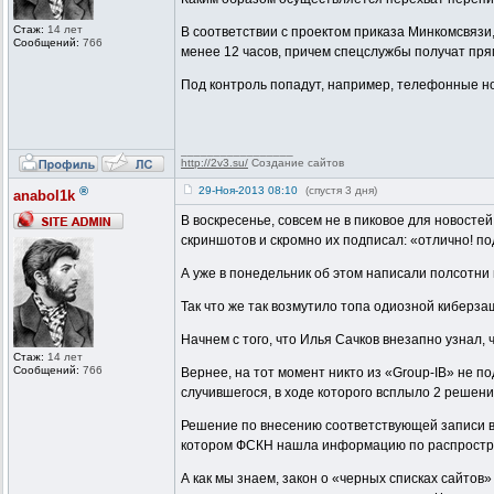
Стаж:
14 лет
В соответствии с проектом приказа Минкомсвязи
Сообщений:
766
менее 12 часов, причем спецслужбы получат прям
Под контроль попадут, например, телефонные но
_________________
http://2v3.su/
Создание сайтов
®
29-Ноя-2013 08:10
(спустя 3 дня)
anabol1k
В воскресенье, совсем не в пиковое для новосте
скриншотов и скромно их подписал: «отлично! по
А уже в понедельник об этом написали полсотн
Так что же так возмутило топа одиозной киберз
Начнем с того, что Илья Сачков внезапно узнал,
Стаж:
14 лет
Сообщений:
766
Вернее, на тот момент никто из «Group-IB» не п
случившегося, в ходе которого всплыло 2 решен
Решение по внесению соответствующей записи в 
котором ФСКН нашла информацию по распростр
А как мы знаем, закон о «черных списках сайто