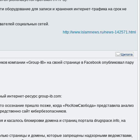
ети оборудование для записи и хранения интернет-трафика на срок не
ователей социальных сетей.
http://www.islamnews.ru/news-142571.html
ников компании «Group-IB» на своей странице в Facebook опубликовал пару
ный интернет-ресурс group-ib.com:
, это осознание пришло позже, когда «РосКомСвобода» представила анализ
средственно сайт кибербезопасников.
и касалось блокировки домена и страниц портала drugspace.info, на
е только страницы и домены, которые запрещены надзорными ведомствами,