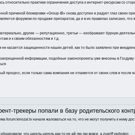
сь относительно практики ограничения доступа к интернет-ресурсам со сторо
нной причиной блокировки «Group-IB» снова доступен и радует глаз своих п
вляется форумом по продаже препаратов, да и в их правилах записано, что 
 материально, другие — репутационно, третьи — изображают бурную деятель
там и к своим обязанностям и т.д.
зом не касается защищенности наших детей, как то было заявлено при внедре
и запрещенной информации, подобные законопроекты уже внесены в Госдуму и
ься.
ый процесс, если только сама компания не откажется от своих слов и после к
ент-трекеры попали в базу родительского кон
а forum.kinozal.tv начали жаловаться на то, что не могут получить к нему д
обнаружили, что цигель-цигель как-то не ай-лю-лю вовсе, а zugriff verboten: