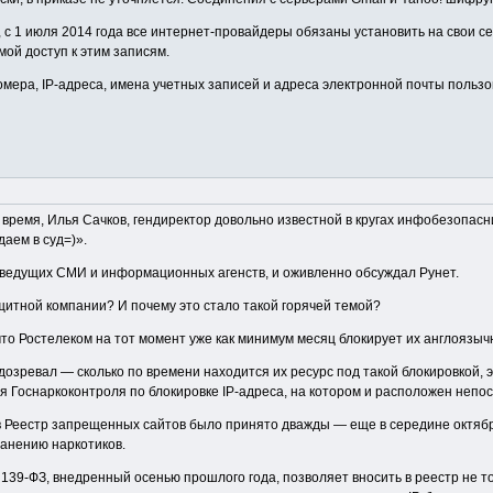
, с 1 июля 2014 года все интернет-провайдеры обязаны установить на свои с
ой доступ к этим записям.
мера, IP-адреса, имена учетных записей и адреса электронной почты польз
й время, Илья Сачков, гендиректор довольно известной в кругах инфобезопас
даем в суд=)».
и ведущих СМИ и информационных агенств, и оживленно обсуждал Рунет.
ащитной компании? И почему это стало такой горячей темой?
 что Ростелеком на тот момент уже как минимум месяц блокирует их англоязыч
одозревал — сколько по времени находится их ресурс под такой блокировкой
ия Госнаркоконтроля по блокировке IP-адреса, на котором и расположен непо
Реестр запрещенных сайтов было принято дважды — еще в середине октября 
анению наркотиков.
в» 139-ФЗ, внедренный осенью прошлого года, позволяет вносить в реестр н