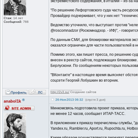
экстремистского содержания, в Италии – из-за н
"По решению Лефортовского суда часть ресурсо
Провайдер подчеркивает, что у них нет "техниче
Стаж:
14 лет
Сообщений:
766
Ведомство уточнило, что выступает против "нел
@roscomnadzor (Роскомнадзор. - ИФ)", - говорится 
По данным СМИ, для блокировки материалов экстр
оказался ограничен для части пользователей в н
Помимо этого, как пишет пресса, по решению су
внесен в реестр сайтов, подлежащих блокировке
Берлускони. По сообщениям некоторых пользоват
"ВКонтакте" в настоящее время выясняет обстоят
соцсети Георгий Лобушкин во вторник.
_________________
http://2v3.su/
Создание сайтов
®
26-Ноя-2013 06:32
(спустя 3 дня)
anabol1k
Минкомсвязь подготовила проект приказа, котор
не менее 12 часов, сообщает ИТАР-ТАСС.
В приложении к приказу перечислены службы, "дл
Yandex.ru, Rambler.ru, Aport.ru, Rupochta.ru, Hotb
Каким образом осуществляется перехват перепис