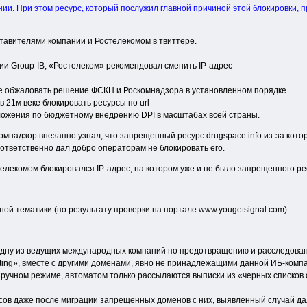
ии. При этом ресурс, который послужил главной причиной этой блокировки, п
авителями компании и Ростелекомом в твиттере.
ии Group-IB, «Ростелеком» рекомендовал сменить IP-адрес
жете обжаловать решение ФСКН и Роскомнадзора в установленном порядке
в 21м веке блокировать ресурсы по url
ожения по бюджетному внедрению DPI в масштабах всей страны.
мнадзор внезапно узнал, что запрещенный ресурс drugspace.info из-за которо
оответственно дал добро операторам не блокировать его.
елекомом блокировался IP-адрес, на котором уже и не было запрещенного ре
ой тематики (по результату проверки на портале www.yougetsignal.com)
 «одну из ведущих международных компаний по предотвращению и расследова
osting», вместе с другими доменами, явно не принадлежащими данной ИБ-комп
 ручном режиме, автоматом только рассылаются выписки из «черных списков 
сов даже после миграции запрещенных доменов с них, выявленный случай да