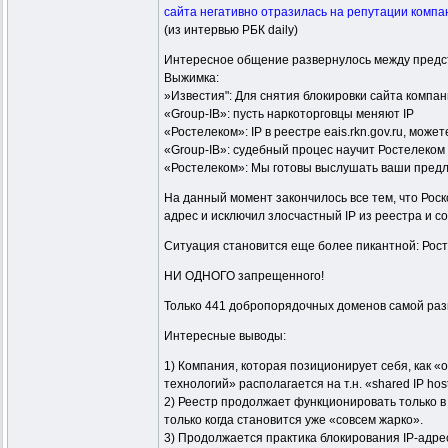
сайта негативно отразилась на репутации компан
(из интервью РБК daily)
Интересное общение развернулось между предст
Выжимка:
»Известия": Для снятия блокировки сайта компан
«Group-IB»: пусть наркоторговцы меняют IP
«Ростелеком»: IP в реестре eais.rkn.gov.ru, мо
«Group-IB»: судебный процес научит Ростелеком 
«Ростелеком»: Мы готовы выслушать ваши предл
На данный момент закончилось все тем, что Роско
адрес и исключил злосчастный IP из реестра и с
Ситуация становится еще более пикантной: Рост
НИ ОДНОГО запрещенного!
Только 441 добропорядочных доменов самой разн
Интересные выводы:
1) Компания, которая позиционирует себя, как
технологий» располагается на т.н. «shared IP h
2) Реестр продолжает функционировать только в
только когда становится уже «совсем жарко».
3) Продолжается практика блокирования IP-адре