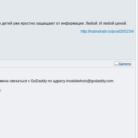
что детей уже яростно защищают от информации. Любой. И любой ценой.
http://habrahabr.ru/post/205234/
омена связаться с GoDaddy по адресу invalidwhois@godaddy.com
.