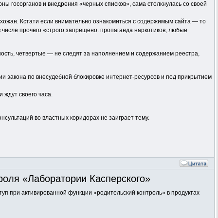
ны госорганов и внедрения «черных списков», сама столкнулась со своей
рихожан. Кстати если внимательно ознакомиться с содержимым сайта — то
в числе прочего «строго запрещено: пропаганда наркотиков, любые
ность, четвертые — не следят за наполнением и содержанием реестра,
нии закона по внесудебной блокировке интернет-ресурсов и под прикрытием
 ждут своего часа.
онсультаций во властных коридорах не заиграет тему.
троля «Лаборатории Касперского»
оступ при активированной функции «родительский контроль» в продуктах