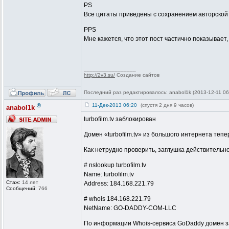
PS
Все цитаты приведены с сохранением авторской
PPS
Мне кажется, что этот пост частично показывае
_________________
http://2v3.su/
Создание сайтов
Последний раз редактировалось: anabol1k (2013-12-11 06
®
11-Дек-2013 06:20
(спустя 2 дня 9 часов)
anabol1k
turbofilm.tv заблокирован
Домен «turbofilm.tv» из большого интернета те
Как нетрудно проверить, заглушка действительн
# nslookup turbofilm.tv
Name: turbofilm.tv
Стаж:
14 лет
Address: 184.168.221.79
Сообщений:
766
# whois 184.168.221.79
NetName: GO-DADDY-COM-LLC
По информации Whois-сервиса GoDaddy домен з