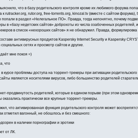
яснило, что в базу родительского контроля кроме их любимого форума попа
tracker.org, rutor.org, free-torrents.org, kinozal.tv (вместе с сайтом форума), t
попали в раздел «Нелегальное ПО». Правда, тогда непонятно, почему подверг
керы в «базу недетских сайтов» доброхоты из числа озабоченных родителей, 
екеров в список «нехороших сайтов» я не обнаружил. Правда, формулировка
ставе антивирусных продуктов Kaspersky Internet Security и Kaspersky CRYS
в социальных сетях и просмотр сайтов и другие.
 даёт мне покоя =)
а, что
 в курсе проблемы доступа на торрент-трекеры при активации родительского
айты являются носителями вирусов, либо большинство родителей старательн
рнет-продвинутость родителей, которые в едином порыве (при этом одноврем
 оказались практически все крупные торрент-трекеры.
жил, что активированная функция родительского контроля может воспрепятств
Как отметил вагонный, не обошлось и без смешного:
подозрен в наличии порнографии и эротики
ет от ЛК.