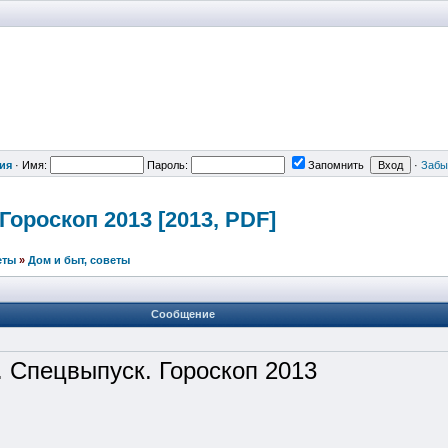
ия
·
Имя:
Пароль:
Запомнить
·
Забы
ороскоп 2013 [2013, PDF]
еты
»
Дом и быт, советы
Сообщение
 Спецвыпуск. Гороскоп 2013