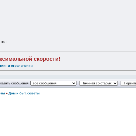
стол
аксимальной скорости!
тинг и ограничения
казать сообщения:
еты
»
Дом и быт, советы