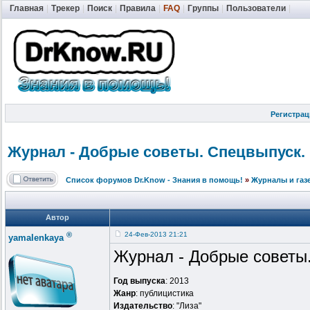
Главная
|
Трекер
|
Поиск
|
Правила
|
FAQ
|
Группы
|
Пользователи
|
Регистрац
Журнал - Добрые советы. Спецвыпуск. Г
Список форумов Dr.Know - Знания в помощь!
»
Журналы и газ
Автор
®
24-Фев-2013 21:21
yamalenkaya
Журнал - Добрые советы.
Год выпуска
: 2013
Жанр
: публицистика
Издательство
: "Лиза"