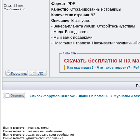
Формат
: PDF
Стаж:
13 лет
Качество
: Отсканированные страницы
Сообщений:
6
Количество страниц
: 93
Описание
: В выпуске:
- Венера-планета любви. Откройтесь чувствам
- Мода. Выход в свет
- Мы к вам с подарками
- Новогодняя трапеза. Накрываем праздничный 
Скачать
Скачать бесплатно и на м
Как скачивать?
·
Что такое торрент?
·
Рей
По
Список форумов Dr.Know - Знания в помощь!
»
Журналы и газ
Вы
не можете
начинать темы
Вы
не можете
отвечать на сообщения
Вы
не можете
редактировать свои сообщения
Вы
не можете
удалять свои сообщения