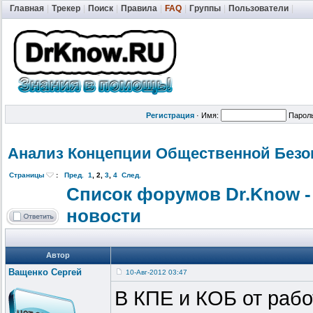
Главная
|
Трекер
|
Поиск
|
Правила
|
FAQ
|
Группы
|
Пользователи
|
Регистрация
·
Имя:
Парол
Анализ Концепции Общественной
Безо
Страницы
:
Пред.
1
,
2
,
3
,
4
След.
Список форумов Dr.Know -
новости
Автор
Ващенко Сергей
10-Авг-2012 03:47
В КПЕ и КОБ от раб