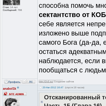
способна помочь мн
Стаж:
14 лет
Сообщений:
766
сектантство от КОБ
себе является непре
изложено выше подпи
самого Бога (да-да,
остаться адекватным
наблюдается, если в
пообщаться с людьм
_________________
http://2v3.su/
Создание сайтов
®
20-Авг-2012 16:47
(спустя 19 часов)
anabol1k
Отсканированный те
Часть 15 (Глава 16)