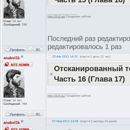
_________________
http://2v3.su/
Создание сайтов
Стаж:
14 лет
Сообщений:
766
Последний раз редактиров
редактировалось 1 раз
®
22-Авг-2012 14:32
(спустя 1 день 21 час)
anabol1k
Отсканированный те
Часть 16 (Глава 17)
_________________
http://2v3.su/
Создание сайтов
Стаж:
14 лет
Сообщений:
766
®
07-Ноя-2012 13:06
(спустя 2 месяца 15 дней)
anabol1k