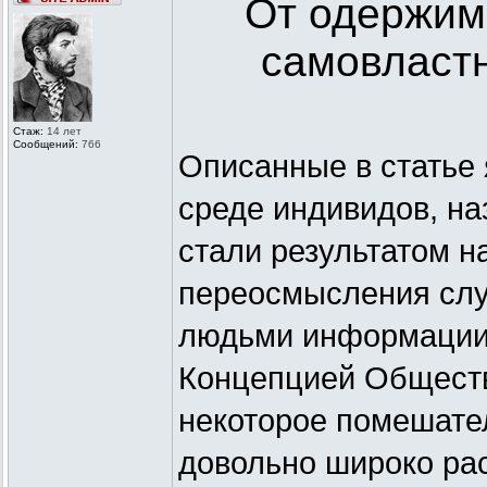
От одержим
самовласт
Стаж:
14 лет
Сообщений:
766
Описанные в статье
среде индивидов, н
стали результатом н
переосмысления слу
людьми информации,
Концепцией Обществ
некоторое помешате
довольно широко рас