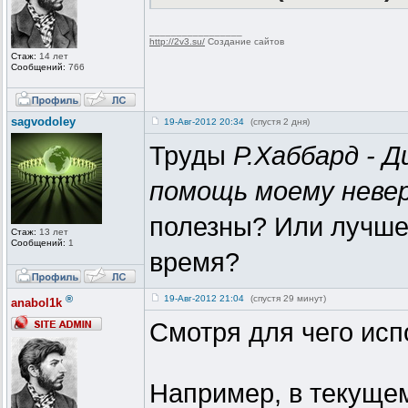
_________________
http://2v3.su/
Создание сайтов
Стаж:
14 лет
Сообщений:
766
sagvodoley
19-Авг-2012 20:34
(спустя 2 дня)
Труды
Р.Хаббард - 
помощь моему неве
полезны? Или лучше
Стаж:
13 лет
Сообщений:
1
время?
®
19-Авг-2012 21:04
(спустя 29 минут)
anabol1k
Смотря для чего исп
Например, в текуще