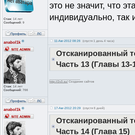
это не значит, что эт
индивидуально, так 
Стаж:
14 лет
Сообщений:
9
®
11-Авг-2012 08:26
(спустя 1 день 4 часа)
anabol1k
Отсканированный те
Часть 13 (Главы 13-
_________________
http://2v3.su/
Создание сайтов
Стаж:
14 лет
Сообщений:
766
®
17-Авг-2012 20:29
(спустя 6 дней)
anabol1k
Отсканированный те
Часть 14 (Глава 15)