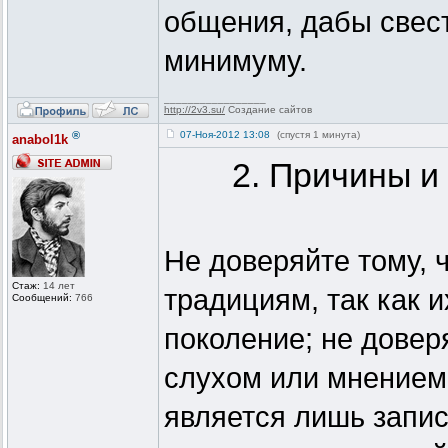
общения, дабы свес
минимуму.
_________________
http://2v3.su/
Создание сайтов
®
07-Ноя-2012 13:08
(спустя 1 минута)
anabol1k
2. Причины и
Не доверяйте тому, 
Стаж:
14 лет
традициям, так как 
Сообщений:
766
поколение; не довер
слухом или мнением 
является лишь запис