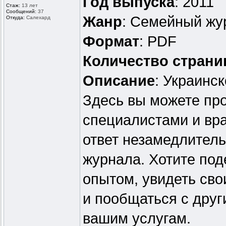
Год выпуска
: 2011
Стаж:
13 лет
Сообщений:
37
Жанр
: Семейный жу
Откуда:
Салехард
Формат
: PDF
Количество страни
Описание
: Украинс
Здесь вы можете пр
специалистами и вр
ответ незамедлител
журнала. Хотите под
опытом, увидеть св
и пообщаться с дру
вашим услугам.