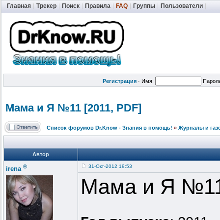
Главная
|
Трекер
|
Поиск
|
Правила
|
FAQ
|
Группы
|
Пользователи
|
Регистрация
·
Имя:
Парол
Мама и Я №11 [2011, PDF]
Список форумов Dr.Know - Знания в помощь!
»
Журналы и газ
Автор
®
31-Окт-2012 19:53
irena
Мама и Я №1