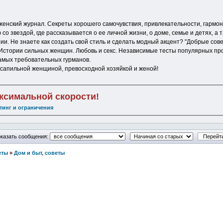
женский журнал. Секреты хорошего самочувствия, привлекательности, гармон
о звездой, где рассказывается о ее личной жизни, о доме, семье и детях, а
и. Не знаете как создать свой стиль и сделать модный акцент? "Добрые сове
. Истории сильных женщин. Любовь и секс. Независимые тесты популярных пр
амых требовательных гурманов.
ксапильной женщиной, превосходной хозяйкой и женой!
аксимальной скорости!
тинг и ограничения
казать сообщения:
еты
»
Дом и быт, советы