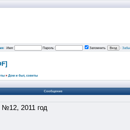
ия
·
Имя:
Пароль:
Запомнить
·
Забы
DF]
еты
»
Дом и быт, советы
Сообщение
 №12, 2011 год