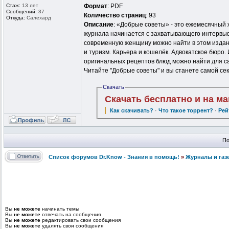
Стаж:
13 лет
Формат
: PDF
Сообщений:
37
Количество страниц
: 93
Откуда:
Салехард
Описание
: «Добрые советы» - это ежемесячный 
журнала начинается с захватывающего интервью с
современную женщину можно найти в этом издани
и туризм. Карьера и кошелёк. Адвокатское бюро
оригинальных рецептов блюд можно найти для с
Читайте "Добрые советы" и вы станете самой се
Скачать
Скачать бесплатно и на м
Как скачивать?
·
Что такое торрент?
·
Рей
По
Список форумов Dr.Know - Знания в помощь!
»
Журналы и газ
Вы
не можете
начинать темы
Вы
не можете
отвечать на сообщения
Вы
не можете
редактировать свои сообщения
Вы
не можете
удалять свои сообщения