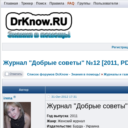
Главная
|
Трекер
|
Поиск
|
Правила
|
FAQ
|
Группы
|
Пользователи
|
Регистрац
Журнал "Добрые советы" №12 [2011, P
Список форумов Dr.Know - Знания в помощь!
»
Журналы и газ
Автор
®
31-Окт-2012 17:31
irena
Журнал "Добрые советы"
Год выпуска
: 2011
Жанр
: Женский журнал
Издательство
: Бурда - Украина