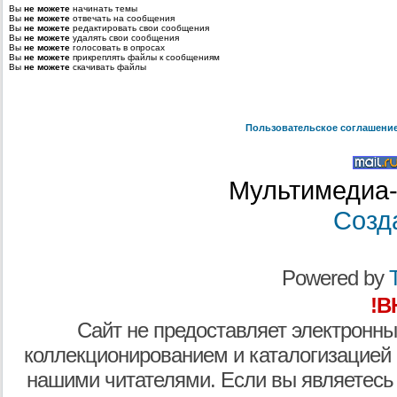
Вы
не можете
начинать темы
Вы
не можете
отвечать на сообщения
Вы
не можете
редактировать свои сообщения
Вы
не можете
удалять свои сообщения
Вы
не можете
голосовать в опросах
Вы
не можете
прикреплять файлы к сообщениям
Вы
не можете
скачивать файлы
Пользовательское соглашени
Мультимедиа-
Созд
Powered by
T
!В
Сайт не предоставляет электронны
коллекционированием и каталогизацией
нашими читателями. Если вы являетесь