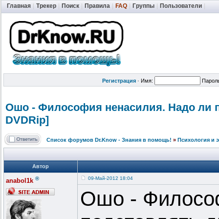
Главная
|
Трекер
|
Поиск
|
Правила
|
FAQ
|
Группы
|
Пользователи
|
Регистрация
·
Имя:
Парол
Ошо - Философия ненасилия. Надо ли по
DVDRip]
Список форумов Dr.Know - Знания в помощь!
»
Психология и 
Автор
®
09-Май-2012 18:04
anabol1k
Ошо - Филосо