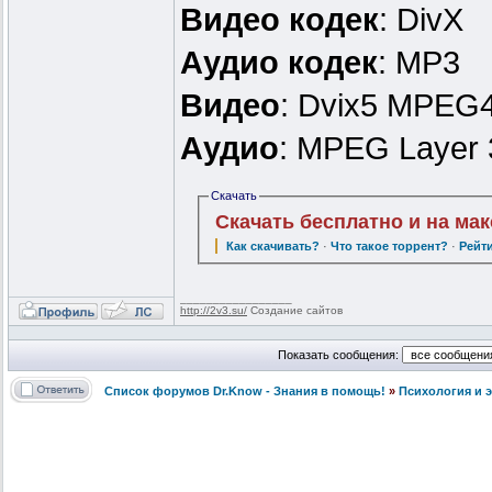
Видео кодек
: DivX
Аудио кодек
: MP3
Видео
: Dvix5 MPEG4
Аудио
: MPEG Layer 3
Скачать
Скачать бесплатно и на ма
Как скачивать?
·
Что такое торрент?
·
Рейт
_________________
http://2v3.su/
Создание сайтов
Показать сообщения:
Список форумов Dr.Know - Знания в помощь!
»
Психология и 