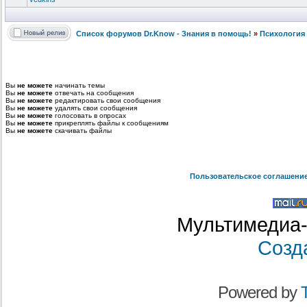
Список форумов Dr.Know - Знания в помощь!
»
Психология 
Вы
не можете
начинать темы
Вы
не можете
отвечать на сообщения
Вы
не можете
редактировать свои сообщения
Вы
не можете
удалять свои сообщения
Вы
не можете
голосовать в опросах
Вы
не можете
прикреплять файлы к сообщениям
Вы
не можете
скачивать файлы
Пользовательское соглашени
Мультимедиа-
Созд
Powered by
T