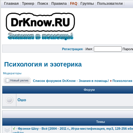
Главная
|
Трекер
|
Поиск
|
Правила
|
FAQ
|
Группы
|
Пользователи
|
Регистрация
·
Имя:
Парол
Психология и эзотерика
Модераторы
Список форумов Dr.Know - Знания в помощь!
»
Психология 
Форум
Ошо
Темы
√
·
Фрэнки-Шоу - Всё [2004 - 2011 г., Игра-мистифи
кация, mp3, 128-256 кби
vedkins