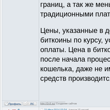
границ, а так же ме
традиционными пла
Цены, указанные в д
биткоины по курсу, 
оплаты. Цена в битк
после начала процес
кошелька, даже не им
средств производитс
_________________
http://2v3.su/
Создание сайтов
®
21-Июл-2014 03:54
(спустя 15 часов)