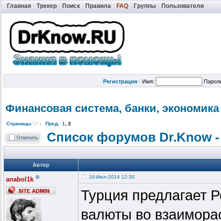
Главная
|
Трекер
|
Поиск
|
Правила
|
FAQ
|
Группы
|
Пользователи
|
Регистрация
·
Имя:
Парол
Финансовая система, банки, экономика
Страницы
:
Пред.
1
,
2
Список форумов Dr.Know -
Автор
®
19-Июл-2014 12:30
anabol1k
Турция предлагает 
валюты во взаиморас