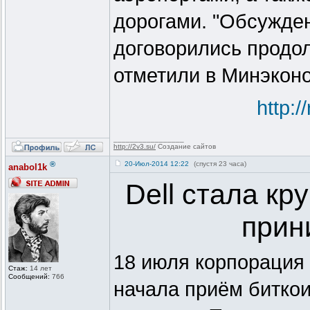
дорогами. "Обсужден
договорились продол
отметили в Минэкон
http:
_________________
http://2v3.su/
Создание сайтов
®
20-Июл-2014 12:22
(спустя 23 часа)
anabol1k
Dell стала к
прин
18 июля корпорация 
Стаж:
14 лет
Сообщений:
766
начала приём битко