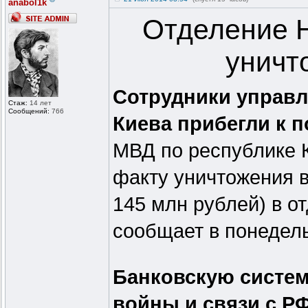
anabol1k
Отделение 
уничт
Сотрудники управл
Стаж:
14 лет
Сообщений:
766
Киева прибегли к 
МВД по республике 
факту уничтожения в
145 млн рублей) в о
сообщает в понедель
Банковскую систем
войны и связи с Р