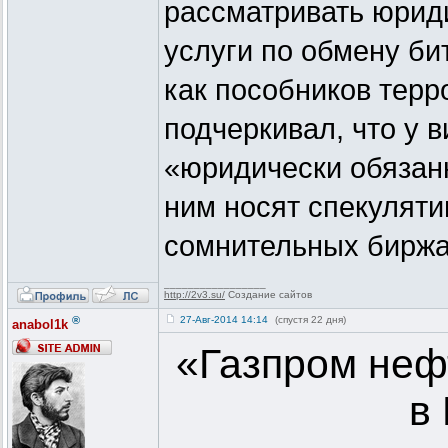
рассматривать юрид
услуги по обмену би
как пособников терр
подчеркивал, что у 
«юридически обязанн
ним носят спекуляти
сомнительных биржа
_________________
http://2v3.su/
Создание сайтов
®
27-Авг-2014 14:14
(спустя 22 дня)
anabol1k
«Газпром неф
в