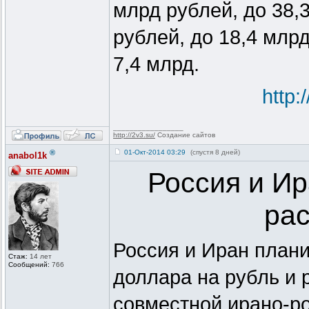
млрд рублей, до 38,
рублей, до 18,4 млрд
7,4 млрд.
http
_________________
http://2v3.su/
Создание сайтов
®
01-Окт-2014 03:29
(спустя 8 дней)
anabol1k
Россия и Ир
рас
Россия и Иран плани
Стаж:
14 лет
Сообщений:
766
доллара на рубль и 
совместной ирано-р