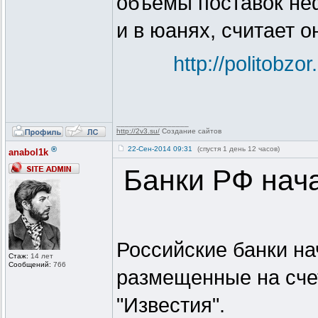
объемы поставок неф
и в юанях, считает о
http://politobzo
_________________
http://2v3.su/
Создание сайтов
®
22-Сен-2014 09:31
(спустя 1 день 12 часов)
anabol1k
Банки РФ нача
Российские банки на
Стаж:
14 лет
Сообщений:
766
размещенные на сче
"Известия".