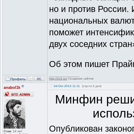
но и против России.
национальных валют
поможет интенсифик
двух соседних стран
Об этом пишет Прай
_________________
http://2v3.su/
Создание сайтов
®
04-Окт-2014 11:11
(спустя 3 дня)
anabol1k
Минфин реши
исполь
Опубликован законо
Стаж:
14 лет