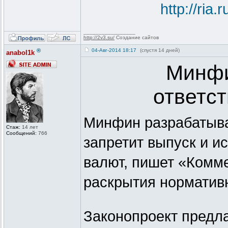
http://ri
_________________
http://2v3.su/
Создание сайтов
®
04-Авг-2014 18:17
(спустя 14 дней)
anabol1k
Минфи
ответст
Минфин разрабатыва
Стаж:
14 лет
Сообщений:
766
запретит выпуск и и
валют, пишет «Комм
раскрытия нормативны
Законопроект предла