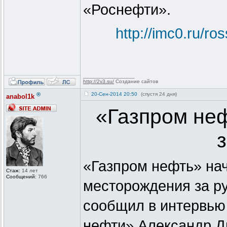
«Роснефти».
http://imc0.ru/ro
_________________
http://2v3.su/
Создание сайтов
®
20-Сен-2014 20:50
(спустя 24 дня)
anabol1k
«Газпром не
«Газпром нефть» на
Стаж:
14 лет
Сообщений:
766
месторождения за ру
сообщил в интервью 
нефти» Александр Д