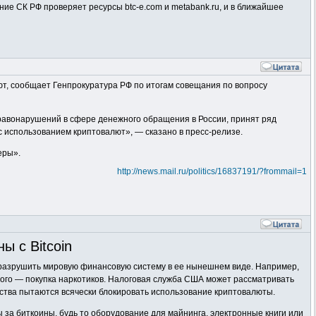
ие СК РФ проверяет ресурсы btc-e.com и metabank.ru, и в ближайшее
т, сообщает Генпрокуратура РФ по итогам совещания по вопросу
авонарушений в сфере денежного обращения в России, принят ряд
 использованием криптовалют», — сказано в пресс-релизе.
еры».
http://news.mail.ru/politics/16837191/?frommail=1
ы с Bitcoin
т разрушить мировую финансовую систему в ее нынешнем виде. Например,
рого — покупка наркотиков. Налоговая служба США может рассматривать
тства пытаются всячески блокировать использование криптовалюты.
 за биткоины, будь то оборудование для майнинга, электронные книги или