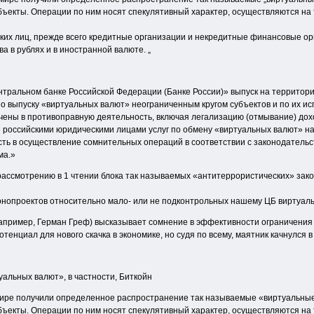
ъекты. Операции по ним носят спекулятивный характер, осуществляются на 
ких лиц, прежде всего кредитные организации и некредитные финансовые ор
а в рублях и в иностранной валюте. „
ентральном банке Российской Федерации (Банке России)» выпуск на террито
по выпуску «виртуальных валют» неограниченным кругом субъектов и по их 
ечены в противоправную деятельность, включая легализацию (отмывание) до
 российскими юридическими лицами услуг по обмену «виртуальных валют» на р
сть в осуществление сомнительных операций в соответствии с законодатель
ма.»
 рассмотрению в 1 чтении блока так называемых «антитеррористических» зако
конопроектов относительно мало- или не подконтрольных нашему ЦБ виртуаль
апример, Герман Греф) высказывает сомнение в эффективности ограничения
енциал для нового скачка в экономике, но судя по всему, маятник качнулся в 
альных валют», в частности, Биткойн
 мире получили определенное распространение так называемые «виртуальные
ъекты. Операции по ним носят спекулятивный характер, осуществляются на 