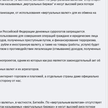
так называемых „виртуальных биржах“ и несут высокий риск потери
ганизации, от использования «виртуальных валют» для их обмена на
рии Российской Федерации денежных суррогатов запрещается.
использованию для совершения операций граждане и юридические лица
ходов, полученных преступным путем, и финансирование терроризма.
убли и иностранную валюту, а также на товары (работы, услуги) будет
ством о противодействии легализации (отмыванию) доходов, полученных
нопроектов, одним из которых как раз является законодательный акт об
ных валют и их агрегаторов.
 интернет-торговли и платежей, а отдельные страны даже официально
сторону от нас.
 валюты», в частности, Биткойн. По «виртуальным валютам» отсутствует
так называемых «виртуальных биржах» и несут высокий риск потери