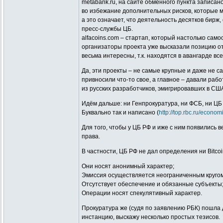
metabank.ru, на сайте обменного пункта записа
во избежание дополнительных рисков, которые мо
а это означает, что деятельность десятков бир
пресс-службы ЦБ.
alfacoins.com – стартап, который настолько са
организаторы проекта уже высказали позицию от
весьма интересны, т.к. находятся в авангарде вс
Да, эти проекты – не самые крупные и даже не 
привносили что-то свое, а главное – давали раб
из русских разработчиков, эмигрировавших в США
Идём дальше: ни Генпрокуратура, ни ФСБ, ни ЦБ 
Буквально так и написано (
http://top.rbc.ru/econo
Для того, чтобы у ЦБ РФ и иже с ним появились в
права.
В частности, ЦБ РФ не дал определения ни Bitco
Они носят анонимный характер;
Эмиссия осуществляется неограниченным кругом
Отсутствует обеспечение и обязанные субъекты
Операции носят спекулятивный характер.
Прокуратура же (судя по заявлению РБК) пошла 
инстанцию, выскажу несколько простых тезисов.