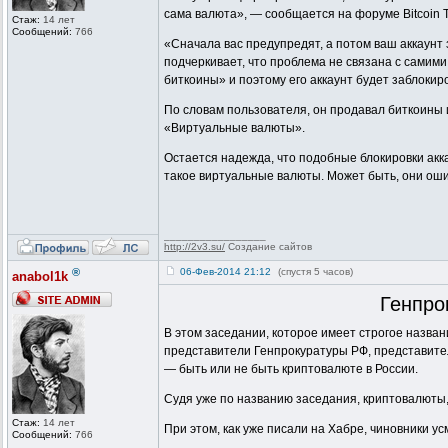
сама валюта», — сообщается на форуме Bitcoin T
Стаж:
14 лет
Сообщений:
766
«Сначала вас предупредят, а потом ваш аккаунт 
подчеркивает, что проблема не связана с самими
биткоины» и поэтому его аккаунт будет заблокир
По словам пользователя, он продавал биткоины и
«Виртуальные валюты».
Остается надежда, что подобные блокировки акк
такое виртуальные валюты. Может быть, они оши
_________________
http://2v3.su/
Создание сайтов
®
06-Фев-2014 21:12
(спустя 5 часов)
anabol1k
Генпро
В этом заседании, которое имеет строгое назва
представители Генпрокуратуры РФ, представите
— быть или не быть криптовалюте в России.
Судя уже по названию заседания, криптовалюты, 
Стаж:
14 лет
При этом, как уже писали на Хабре, чиновники у
Сообщений:
766