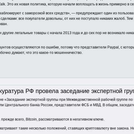
alk. Это их новая политика, которую начали воплощать в жизнь примерно в с
заблокируют с заморозкой всех средств», — предупреждает один из пользова
 сделками: все покупатели довольны, от них не поступало никаких жалоб. Тем
ован.
 другие легальные товары с начала 2013 года и до сих пор не возникало ника
аунтов осуществляются по ошибке, потому что представители Paypal, с кото
бочно думают, что это какое-то мошенничество.
куратура РФ провела заседание экспертной груп
ние «Заседание экспертной группы при Межведомственной рабочей группе по
ли Центрального банка России, представители ФСБ и МВД. В общем, заседа
прежде всего, Bitcoin, рассматриваются в негативном ключе.
сматривают такие несколько положений, ставящих криптовалюту вне закона. 