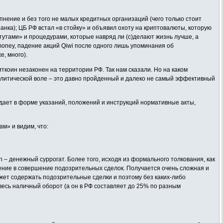
пнение и без того не малых кредитных организаций (чего только стоит
нка); ЦБ РФ встал «в стойку» и объявил охоту на криптовалюты, которую
утами» и процедурами, которые навряд ли (с)делают жизнь лучше, а
money, падение акций Qiwi после одного лишь упоминания об
е, много).
ткоин незаконен на территории РФ. Так нам сказали. Но на каком
олитической воле – это давно пройденный и далеко не самый эффективный
здает в форме указаний, положений и инструкций нормативные акты,
м» и видим, что:
 – денежный суррогат. Более того, исходя из формального толкования, как
чение в совершение подозрительных сделок. Получается очень сложная и
ожет содержать подозрительные сделки и поэтому без каких-либо
о весь наличный оборот (а он в РФ составляет до 25% по разным