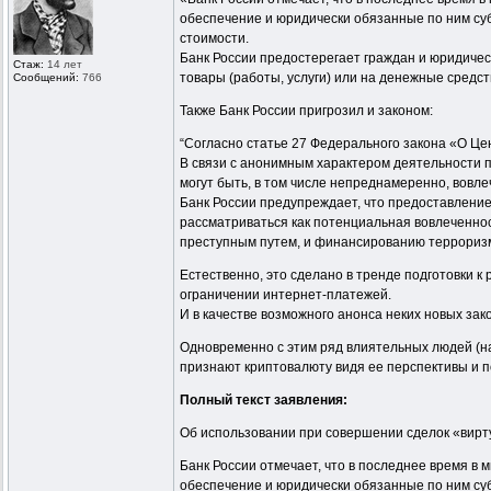
обеспечение и юридически обязанные по ним суб
стоимости.
Банк России предостерегает граждан и юридичес
Стаж:
14 лет
товары (работы, услуги) или на денежные средств
Сообщений:
766
Также Банк России пригрозил и законом:
“Согласно статье 27 Федерального закона «О Ц
В связи с анонимным характером деятельности 
могут быть, в том числе непреднамеренно, вовл
Банк России предупреждает, что предоставление
рассматриваться как потенциальная вовлеченно
преступным путем, и финансированию террориз
Естественно, это сделано в тренде подготовки к
ограничении интернет-платежей.
И в качестве возможного анонса неких новых за
Одновременно с этим ряд влиятельных людей (н
признают криптовалюту видя ее перспективы и пот
Полный текст заявления:
Об использовании при совершении сделок «вирту
Банк России отмечает, что в последнее время в
обеспечение и юридически обязанные по ним суб