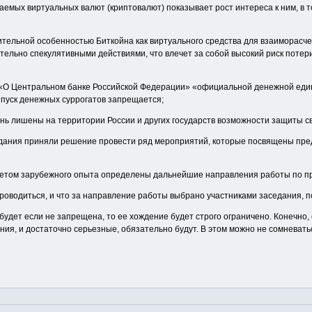
аемых виртуальных валют (криптовалют) показывает рост интереса к ним, в т
ительной особенностью Биткойна как виртуального средства для взаиморасч
тельно спекулятивными действиями, что влечет за собой высокий риск потери
на «О Центральном банке Российской Федерации» «официальной денежной еди
ыпуск денежных суррогатов запрещается;
нь лишены на территории России и других государств возможности защиты с
аседания приняли решение провести ряд мероприятий, которые посвящены п
учетом зарубежного опыта определены дальнейшие направления работы по п
оводиться, и что за направление работы выбрано участниками заседания, по
будет если не запрещена, то ее хождение будет строго ограничено. Конечно,
ения, и достаточно серьезные, обязательно будут. В этом можно не сомневать