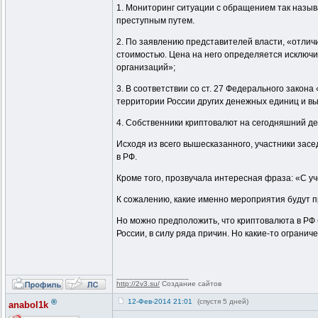
1. Мониторинг ситуации с обращением так назыв
преступным путем.
2. По заявлению представителей власти, «отлич
стоимостью. Цена на него определяется исключи
организаций»;
3. В соответствии со ст. 27 Федерального зако
территории России других денежных единиц и в
4. Собственники криптовалют на сегодняшний де
Исходя из всего вышесказанного, участники з
в РФ.
Кроме того, прозвучала интересная фраза: «С 
К сожалению, какие именно мероприятия будут пр
Но можно предположить, что криптовалюта в РФ 
России, в силу ряда причин. Но какие-то огранич
_________________
http://2v3.su/
Создание сайтов
®
12-Фев-2014 21:01
(спустя 5 дней)
anabol1k