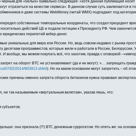
но чёрным для «белых» буквально следующее: «хотя данная публикация носи
гут отразиться на качестве сервиса». В данном случае суть заключается в 
ж, обменников и даже системы WebMoney (читай WMX) подпадают под категор
моопередил собственные темпоральные координаты, что создал прецедент вр
носительно действий ЦБ и подали петицию к Президенту РФ. Чем закончится
ех юридических перипетий кибер-денег.
самые уникальные для мира или России. Но, ведь совсем недавно с рынка про
оту десяткам программистов, которые жили и работали в России, Белоруссии, 
. И вообще, мы можем покупать всё, что захотим, правда с оговоркой –«импо
запрет на оборот BTC не устанавливают (да и не могут): «… запрещать граж
mics/07/02/2014/903913.shtml
). Но на каком основании могут запретить – об это
еские причины именно запрета оборота биткоинов нужна правовая экспертиза, ко
in, ни так называемым «виртуальным валютам», указав лишь, что:
 субъектов;
;
дальше: она признала (!?) BTC денежным суррогатом. Но опять же: на основа