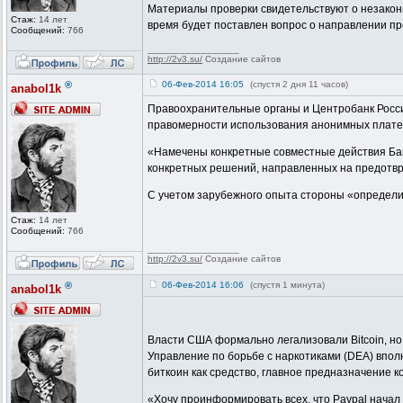
Материалы проверки свидетельствуют о незаконн
Стаж:
14 лет
время будет поставлен вопрос о направлении пр
Сообщений:
766
_________________
http://2v3.su/
Создание сайтов
®
06-Фев-2014 16:05
(спустя 2 дня 11 часов)
anabol1k
Правоохранительные органы и Центробанк Росси
правомерности использования анонимных платежн
«Намечены конкретные совместные действия Ба
конкретных решений, направленных на предотвр
С учетом зарубежного опыта стороны «определ
Стаж:
14 лет
Сообщений:
766
_________________
http://2v3.su/
Создание сайтов
®
06-Фев-2014 16:06
(спустя 1 минута)
anabol1k
Власти США формально легализовали Bitcoin, но
Управление по борьбе с наркотиками (DEA) впол
биткоин как средство, главное предназначение 
«Хочу проинформировать всех, что Paypal начал