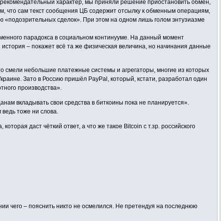
т рекомендательный характер, мы приняли решение приостановить обмен,
том, что сам текст сообщения ЦБ содержит отсылку к обменным операциям,
ию «подозрительных сделок». При этом на одном лишь голом энтузиазме
еменного парадокса в социальном континууме. На данный момент
 история – покажет всё та же физическая величина, но начинания данные
сто смели небольшие платежные системы и агрегаторы, многие из которых
Украине. Зато в Россию пришёл PayPal, который, кстати, разработал один
ртного производства».
данам вкладывать свои средства в биткоины пока не планируется».
м ведь тоже ни слова.
торая даст чёткий ответ, а что же такое Bitcoin с т.зр. российского
нии чего – пояснить никто не осмелился. Не претендуя на последнюю