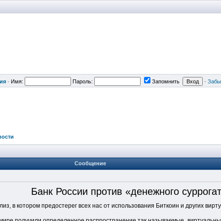
ия
·
Имя:
Пароль:
Запомнить
·
Забы
вости
Сообщение
Банк России против «денежного суррогата
из, в котором предостерег всех нас от использования Биткоин и других вирт
в мире получили определенное распространение так называемые „виртуальные