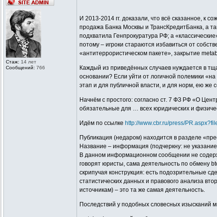
И 2013-2014 гг. доказали, что всё сказанное, к
продажа Банка Москвы и ТрансКредитБанка, а та
подхватила Генпрокуратура РФ; а «классические
потому – игроки стараются избавиться от собст
«антитеррористическом пакете», закрытие metaba
Стаж:
14 лет
Каждый из приведённых случаев нуждается в тщат
Сообщений:
766
основании? Если уйти от логичной полемики «на
этап и для публичной власти, и для норм, ею же 
Начнём с простого: согласно ст. 7 ФЗ РФ «О Це
обязательные для … всех юридических и физиче
Идём по ссылке
http://www.cbr.ru/press/PR.aspx?
Публикация (недаром) находится в разделе «пре
Название – информация (подчеркну: не указание
В данном информационном сообщении не содержитс
говорят юристы, сама деятельность по обмену b
скрипучая конструкция: есть подозрительные сде
статистических данных и правового анализа втор
источникам) – это та же самая деятельность.
Последствий у подобных словесных изысканий мн