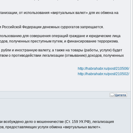
ганизации, от использования «виртуальных валют» для их обмена на
ии Российской Федерации денежных суррогатов запрещается.
использованию для совершения операций граждане и юридические лица
ходов, полученных преступным путем, и финансирование терроризма.
убли и иностранную валюту, а также на товары (работы, услуги) будет
ством о противодействии легализации (отмыванию) доходов, полученных
http://habrahabr.ru/post/210506/
http://habrahabr.ru/post/210502/
и возбуждено дело о мошенничестве (Ст. 159 УК РФ), легализация
сов, предоставляющих услуги обмена «виртуальных валют».