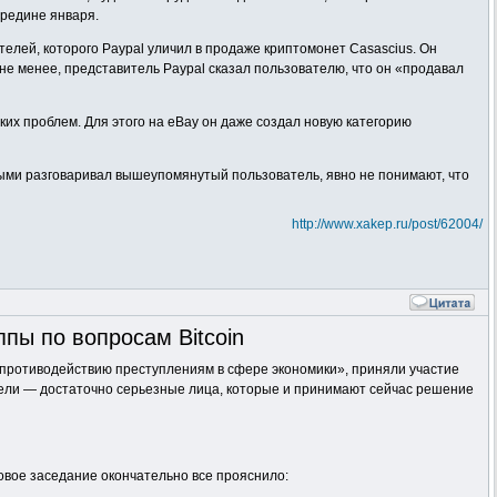
ередине января.
телей, которого Paypal уличил в продаже криптомонет Casascius. Он
 не менее, представитель Paypal сказал пользователю, что он «продавал
ких проблем. Для этого на eBay он даже создал новую категорию
рыми разговаривал вышеупомянутый пользователь, явно не понимают, что
http://www.xakep.ru/post/62004/
пы по вопросам Bitcoin
 противодействию преступлениям в сфере экономики», приняли участие
тели — достаточно серьезные лица, которые и принимают сейчас решение
Новое заседание окончательно все прояснило: