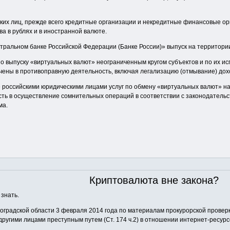
ких лиц, прежде всего кредитные организации и некредитные финансовые ор
ва в рублях и в иностранной валюте.
нтральном банке Российской Федерации (Банке России)» выпуск на территор
по выпуску «виртуальных валют» неограниченным кругом субъектов и по их 
ечены в противоправную деятельность, включая легализацию (отмывание) до
 российскими юридическими лицами услуг по обмену «виртуальных валют» на р
сть в осуществление сомнительных операций в соответствии с законодатель
ма.
Криптовалюта вне закона?
 знать.
градской области 3 февраля 2014 года по материалам прокурорской проверк
ругими лицами преступным путем (Ст. 174 ч.2) в отношении интернет-ресур