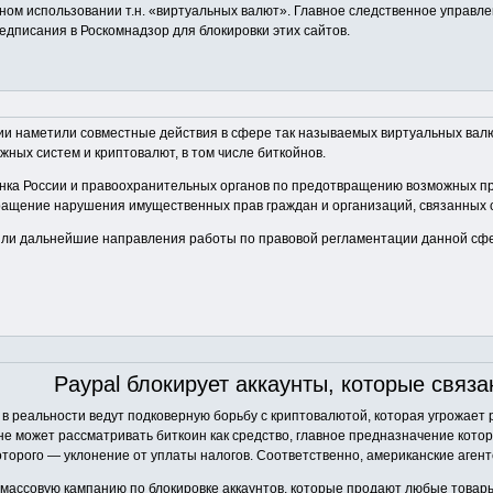
ом использовании т.н. «виртуальных валют». Главное следственное управлен
едписания в Роскомнадзор для блокировки этих сайтов.
и наметили совместные действия в сфере так называемых виртуальных валю
ых систем и криптовалют, в том числе биткойнов.
нка России и правоохранительных органов по предотвращению возможных пр
ащение нарушения имущественных прав граждан и организаций, связанных с
или дальнейшие направления работы по правовой регламентации данной сф
Paypal блокирует аккаунты, которые связан
 в реальности ведут подковерную борьбу с криптовалютой, которая угрожае
не может рассматривать биткоин как средство, главное предназначение кото
которого — уклонение от уплаты налогов. Соответственно, американские аген
 массовую кампанию по блокировке аккаунтов, которые продают любые товары