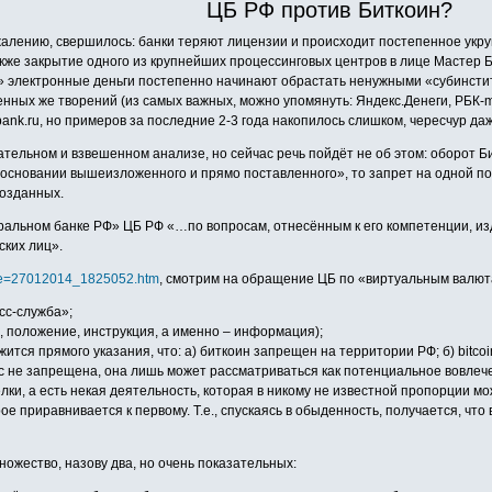
ЦБ РФ против Биткоин?
 сожалению, свершилось: банки теряют лицензии и происходит постепенное укру
кже закрытие одного из крупнейших процессинговых центров в лице Мастер Ба
» электронные деньги постепенно начинают обрастать ненужными «субинстит
венных же творений (из самых важных, можно упомянуть: Яндекс.Денеги, РБК-
nk.ru, но примеров за последние 2-3 года накопилось слишком, чересчур даж
ельном и взвешенном анализе, но сейчас речь пойдёт не об этом: оборот Би
 основании вышеизложенного и прямо поставленного», то запрет на одной п
созданных.
нтральном банке РФ» ЦБ РФ «…по вопросам, отнесённым к его компетенции, и
ских лиц».
file=27012014_1825052.htm
, смотрим на обращение ЦБ по «виртуальным валюта
сс-служба»;
, положение, инструкция, а именно – информация);
я прямого указания, что: а) биткоин запрещен на территории РФ; б) bitcoin
tc не запрещена, она лишь может рассматриваться как потенциальное вовле
лки, а есть некая деятельность, которая в никому не известной пропорции м
ое приравнивается к первому. Т.е., спускаясь в обыденность, получается, чт
ожество, назову два, но очень показательных: