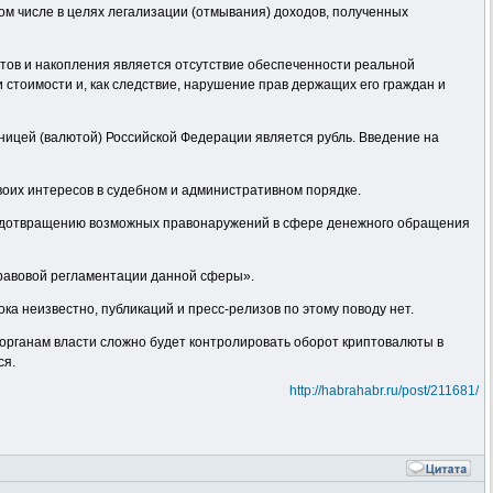
ом числе в целях легализации (отмывания) доходов, полученных
етов и накопления является отсутствие обеспеченности реальной
 стоимости и, как следствие, нарушение прав держащих его граждан и
ницей (валютой) Российской Федерации является рубль. Введение на
воих интересов в судебном и административном порядке.
редотвращению возможных правонаружений в сфере денежного обращения
равовой регламентации данной сферы».
ка неизвестно, публикаций и пресс-релизов по этому поводу нет.
 органам власти сложно будет контролировать оборот криптовалюты в
ся.
http://habrahabr.ru/post/211681/