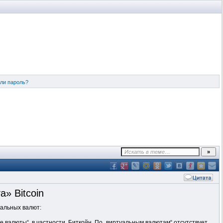
ли пароль?
» Bitcoin
уальных валют:
 валюты“, в частности, Биткойн. По „виртуальным валютам“ отсутствует