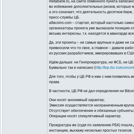
metabank.ru, на сайте обменного пункта записа
во избежание дополнительных рисков, которые мо
а это означает, что деятельность десятков бир
пресс-службы ЦБ.
alfacoins.com – стартап, который настолько са
организаторы проекта уже высказали позицию от
весьма интересны, т.к. находятся в авангарде вс
Да, эти проекты – не самые крупные и даже не 
привносили что-то свое, а главное – давали раб
из русских разработчиков, эмигрировавших в США
Идём дальше: ни Генпрокуратура, ни ФСБ, ни ЦБ 
Буквально так и написано (
http://top.rbc.ru/econo
Для того, чтобы у ЦБ РФ и иже с ним появились в
права.
В частности, ЦБ РФ не дал определения ни Bitco
Они носят анонимный характер;
Эмиссия осуществляется неограниченным кругом
Отсутствует обеспечение и обязанные субъекты
Операции носят спекулятивный характер.
Прокуратура же (судя по заявлению РБК) пошла 
инстанцию, выскажу несколько простых тезисов.