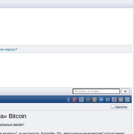
ли пароль?
» Bitcoin
уальных валют:
 валюты“, в частности, Биткойн. По „виртуальным валютам“ отсутствует