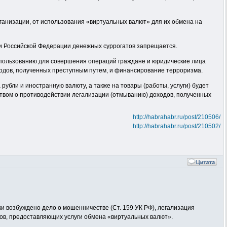
ганизации, от использования «виртуальных валют» для их обмена на
ии Российской Федерации денежных суррогатов запрещается.
использованию для совершения операций граждане и юридические лица
ходов, полученных преступным путем, и финансирование терроризма.
убли и иностранную валюту, а также на товары (работы, услуги) будет
ством о противодействии легализации (отмыванию) доходов, полученных
http://habrahabr.ru/post/210506/
http://habrahabr.ru/post/210502/
и возбуждено дело о мошенничестве (Ст. 159 УК РФ), легализация
сов, предоставляющих услуги обмена «виртуальных валют».