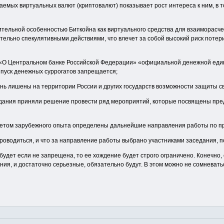
аемых виртуальных валют (криптовалют) показывает рост интереса к ним, в т
ительной особенностью Биткойна как виртуального средства для взаиморасч
тельно спекулятивными действиями, что влечет за собой высокий риск потери
на «О Центральном банке Российской Федерации» «официальной денежной еди
ыпуск денежных суррогатов запрещается;
нь лишены на территории России и других государств возможности защиты с
аседания приняли решение провести ряд мероприятий, которые посвящены п
учетом зарубежного опыта определены дальнейшие направления работы по п
оводиться, и что за направление работы выбрано участниками заседания, по
будет если не запрещена, то ее хождение будет строго ограничено. Конечно,
ения, и достаточно серьезные, обязательно будут. В этом можно не сомневать