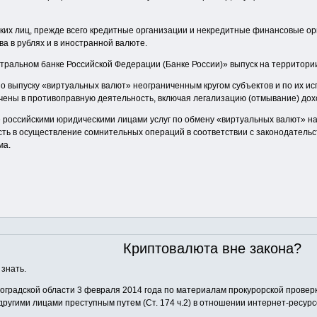
ких лиц, прежде всего кредитные организации и некредитные финансовые ор
ва в рублях и в иностранной валюте.
нтральном банке Российской Федерации (Банке России)» выпуск на территор
по выпуску «виртуальных валют» неограниченным кругом субъектов и по их 
ечены в противоправную деятельность, включая легализацию (отмывание) до
 российскими юридическими лицами услуг по обмену «виртуальных валют» на р
сть в осуществление сомнительных операций в соответствии с законодатель
ма.
Криптовалюта вне закона?
 знать.
градской области 3 февраля 2014 года по материалам прокурорской проверк
ругими лицами преступным путем (Ст. 174 ч.2) в отношении интернет-ресур