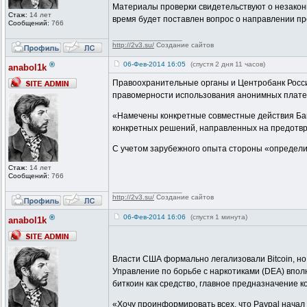
Материалы проверки свидетельствуют о незаконн
Стаж:
14 лет
время будет поставлен вопрос о направлении пр
Сообщений:
766
_________________
http://2v3.su/
Создание сайтов
®
06-Фев-2014 16:05
(спустя 2 дня 11 часов)
anabol1k
Правоохранительные органы и Центробанк Росси
правомерности использования анонимных платежн
«Намечены конкретные совместные действия Ба
конкретных решений, направленных на предотвр
С учетом зарубежного опыта стороны «определ
Стаж:
14 лет
Сообщений:
766
_________________
http://2v3.su/
Создание сайтов
®
06-Фев-2014 16:06
(спустя 1 минута)
anabol1k
Власти США формально легализовали Bitcoin, но
Управление по борьбе с наркотиками (DEA) впол
биткоин как средство, главное предназначение 
«Хочу проинформировать всех, что Paypal начал