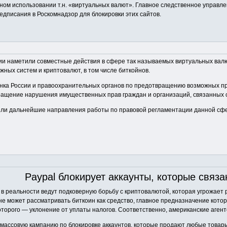
ом использовании т.н. «виртуальных валют». Главное следственное управлен
едписания в Роскомнадзор для блокировки этих сайтов.
и наметили совместные действия в сфере так называемых виртуальных валю
ых систем и криптовалют, в том числе биткойнов.
нка России и правоохранительных органов по предотвращению возможных пр
ащение нарушения имущественных прав граждан и организаций, связанных с
или дальнейшие направления работы по правовой регламентации данной сф
Paypal блокирует аккаунты, которые связан
 в реальности ведут подковерную борьбу с криптовалютой, которая угрожае
не может рассматривать биткоин как средство, главное предназначение кото
которого — уклонение от уплаты налогов. Соответственно, американские аген
 массовую кампанию по блокировке аккаунтов, которые продают любые товары