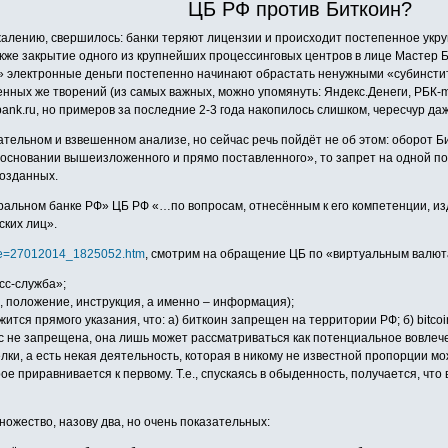
ЦБ РФ против Биткоин?
 сожалению, свершилось: банки теряют лицензии и происходит постепенное укру
кже закрытие одного из крупнейших процессинговых центров в лице Мастер Ба
» электронные деньги постепенно начинают обрастать ненужными «субинстит
венных же творений (из самых важных, можно упомянуть: Яндекс.Денеги, РБК-
nk.ru, но примеров за последние 2-3 года накопилось слишком, чересчур даж
ельном и взвешенном анализе, но сейчас речь пойдёт не об этом: оборот Би
 основании вышеизложенного и прямо поставленного», то запрет на одной п
созданных.
нтральном банке РФ» ЦБ РФ «…по вопросам, отнесённым к его компетенции, и
ских лиц».
file=27012014_1825052.htm
, смотрим на обращение ЦБ по «виртуальным валюта
сс-служба»;
, положение, инструкция, а именно – информация);
я прямого указания, что: а) биткоин запрещен на территории РФ; б) bitcoin
tc не запрещена, она лишь может рассматриваться как потенциальное вовле
лки, а есть некая деятельность, которая в никому не известной пропорции м
ое приравнивается к первому. Т.е., спускаясь в обыденность, получается, чт
ожество, назову два, но очень показательных: