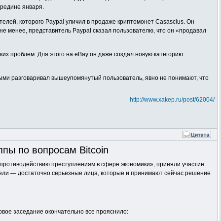
ередине января.
телей, которого Paypal уличил в продаже криптомонет Casascius. Он
 не менее, представитель Paypal сказал пользователю, что он «продавал
ких проблем. Для этого на eBay он даже создал новую категорию
рыми разговаривал вышеупомянутый пользователь, явно не понимают, что
http://www.xakep.ru/post/62004/
пы по вопросам Bitcoin
 противодействию преступлениям в сфере экономики», приняли участие
тели — достаточно серьезные лица, которые и принимают сейчас решение
Новое заседание окончательно все прояснило: