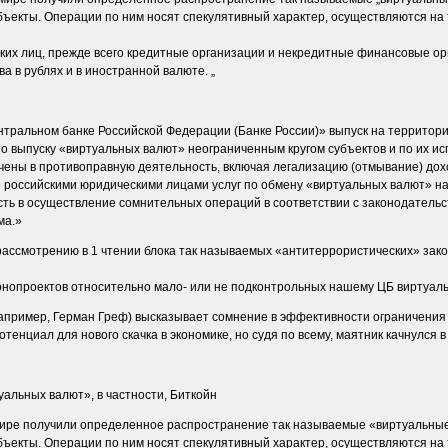
ъекты. Операции по ним носят спекулятивный характер, осуществляются на 
ких лиц, прежде всего кредитные организации и некредитные финансовые ор
а в рублях и в иностранной валюте. „
ентральном банке Российской Федерации (Банке России)» выпуск на террито
по выпуску «виртуальных валют» неограниченным кругом субъектов и по их 
ечены в противоправную деятельность, включая легализацию (отмывание) до
 российскими юридическими лицами услуг по обмену «виртуальных валют» на р
сть в осуществление сомнительных операций в соответствии с законодатель
ма.»
 рассмотрению в 1 чтении блока так называемых «антитеррористических» зако
конопроектов относительно мало- или не подконтрольных нашему ЦБ виртуаль
апример, Герман Греф) высказывает сомнение в эффективности ограничения
енциал для нового скачка в экономике, но судя по всему, маятник качнулся в 
альных валют», в частности, Биткойн
 мире получили определенное распространение так называемые «виртуальные
ъекты. Операции по ним носят спекулятивный характер, осуществляются на 