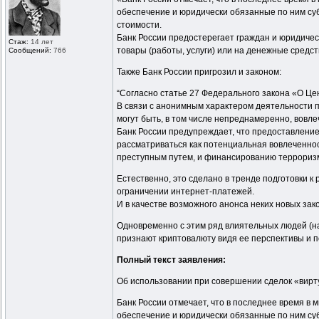
обеспечение и юридически обязанные по ним суб
стоимости.
Банк России предостерегает граждан и юридичес
Стаж:
14 лет
товары (работы, услуги) или на денежные средств
Сообщений:
766
Также Банк России пригрозил и законом:
“Согласно статье 27 Федерального закона «О Ц
В связи с анонимным характером деятельности 
могут быть, в том числе непреднамеренно, вовл
Банк России предупреждает, что предоставление
рассматриваться как потенциальная вовлеченно
преступным путем, и финансированию террориз
Естественно, это сделано в тренде подготовки к
ограничении интернет-платежей.
И в качестве возможного анонса неких новых за
Одновременно с этим ряд влиятельных людей (н
признают криптовалюту видя ее перспективы и пот
Полный текст заявления:
Об использовании при совершении сделок «вирту
Банк России отмечает, что в последнее время в
обеспечение и юридически обязанные по ним суб