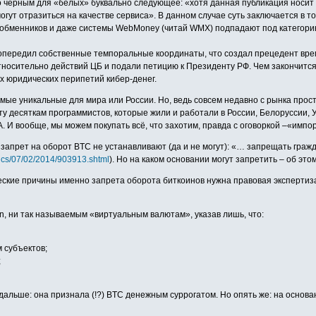
но чёрным для «белых» буквально следующее: «хотя данная публикация носи
гут отразиться на качестве сервиса». В данном случае суть заключается в 
ж, обменников и даже системы WebMoney (читай WMX) подпадают под категор
моопередил собственные темпоральные координаты, что создал прецедент вр
носительно действий ЦБ и подали петицию к Президенту РФ. Чем закончится
ех юридических перипетий кибер-денег.
самые уникальные для мира или России. Но, ведь совсем недавно с рынка про
оту десяткам программистов, которые жили и работали в России, Белоруссии, 
. И вообще, мы можем покупать всё, что захотим, правда с оговоркой –«импо
запрет на оборот BTC не устанавливают (да и не могут): «… запрещать граж
mics/07/02/2014/903913.shtml
). Но на каком основании могут запретить – об это
еские причины именно запрета оборота биткоинов нужна правовая экспертиза, ко
in, ни так называемым «виртуальным валютам», указав лишь, что:
 субъектов;
;
дальше: она признала (!?) BTC денежным суррогатом. Но опять же: на основа