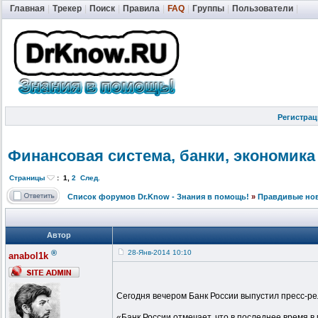
Главная
|
Трекер
|
Поиск
|
Правила
|
FAQ
|
Группы
|
Пользователи
|
Регистрац
Финансовая система, банки, экономика
Страницы
:
1
,
2
След.
Список форумов Dr.Know - Знания в помощь!
»
Правдивые но
Автор
®
28-Янв-2014 10:10
anabol1k
Сегодня вечером Банк России выпустил пресс-рел
«Банк России отмечает, что в последнее время 