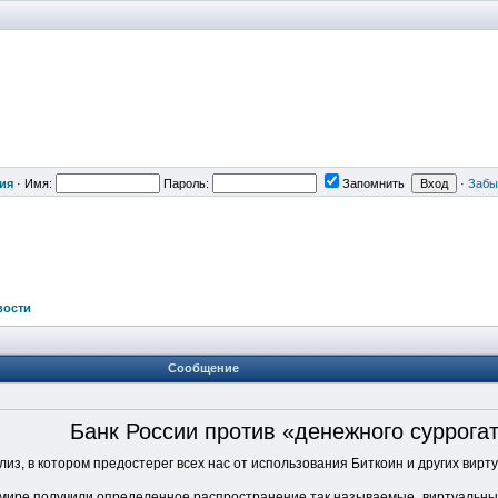
ия
·
Имя:
Пароль:
Запомнить
·
Забы
вости
Сообщение
Банк России против «денежного суррогата
из, в котором предостерег всех нас от использования Биткоин и других вирт
в мире получили определенное распространение так называемые „виртуальные