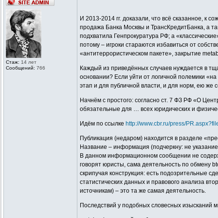
И 2013-2014 гг. доказали, что всё сказанное, к
продажа Банка Москвы и ТрансКредитБанка, а та
подхватила Генпрокуратура РФ; а «классические
потому – игроки стараются избавиться от собст
«антитеррористическом пакете», закрытие metaba
Стаж:
14 лет
Каждый из приведённых случаев нуждается в тщат
Сообщений:
766
основании? Если уйти от логичной полемики «на
этап и для публичной власти, и для норм, ею же 
Начнём с простого: согласно ст. 7 ФЗ РФ «О Це
обязательные для … всех юридических и физиче
Идём по ссылке
http://www.cbr.ru/press/PR.aspx?
Публикация (недаром) находится в разделе «пре
Название – информация (подчеркну: не указание
В данном информационном сообщении не содержитс
говорят юристы, сама деятельность по обмену b
скрипучая конструкция: есть подозрительные сде
статистических данных и правового анализа втор
источникам) – это та же самая деятельность.
Последствий у подобных словесных изысканий мн