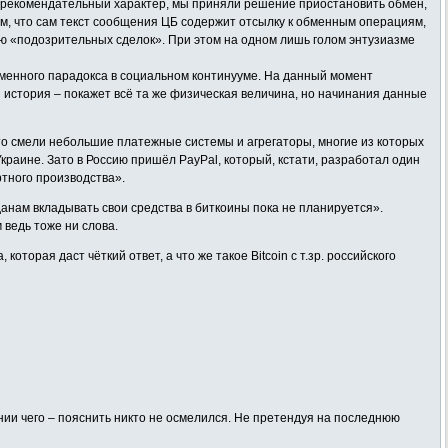
т рекомендательный характер, мы приняли решение приостановить обмен,
том, что сам текст сообщения ЦБ содержит отсылку к обменным операциям,
ию «подозрительных сделок». При этом на одном лишь голом энтузиазме
еменного парадокса в социальном континууме. На данный момент
 история – покажет всё та же физическая величина, но начинания данные
сто смели небольшие платежные системы и агрегаторы, многие из которых
Украине. Зато в Россию пришёл PayPal, который, кстати, разработал один
ртного производства».
данам вкладывать свои средства в биткоины пока не планируется».
м ведь тоже ни слова.
торая даст чёткий ответ, а что же такое Bitcoin с т.зр. российского
нии чего – пояснить никто не осмелился. Не претендуя на последнюю