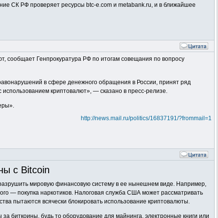
ие СК РФ проверяет ресурсы btc-e.com и metabank.ru, и в ближайшее
т, сообщает Генпрокуратура РФ по итогам совещания по вопросу
авонарушений в сфере денежного обращения в России, принят ряд
 использованием криптовалют», — сказано в пресс-релизе.
еры».
http://news.mail.ru/politics/16837191/?frommail=1
ы с Bitcoin
т разрушить мировую финансовую систему в ее нынешнем виде. Например,
рого — покупка наркотиков. Налоговая служба США может рассматривать
тства пытаются всячески блокировать использование криптовалюты.
 за биткоины, будь то оборудование для майнинга, электронные книги или