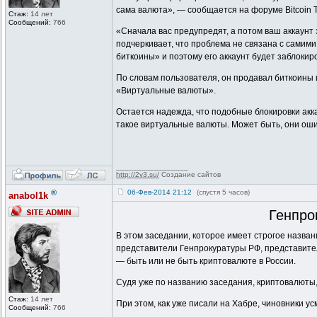
сама валюта», — сообщается на форуме Bitcoin T
Стаж:
14 лет
Сообщений:
766
«Сначала вас предупредят, а потом ваш аккаунт 
подчеркивает, что проблема не связана с самими
биткоины» и поэтому его аккаунт будет заблокир
По словам пользователя, он продавал биткоины и
«Виртуальные валюты».
Остается надежда, что подобные блокировки акк
такое виртуальные валюты. Может быть, они оши
_________________
http://2v3.su/
Создание сайтов
®
06-Фев-2014 21:12
(спустя 5 часов)
anabol1k
Генпро
В этом заседании, которое имеет строгое назва
представители Генпрокуратуры РФ, представите
— быть или не быть криптовалюте в России.
Судя уже по названию заседания, криптовалюты, 
Стаж:
14 лет
При этом, как уже писали на Хабре, чиновники у
Сообщений:
766