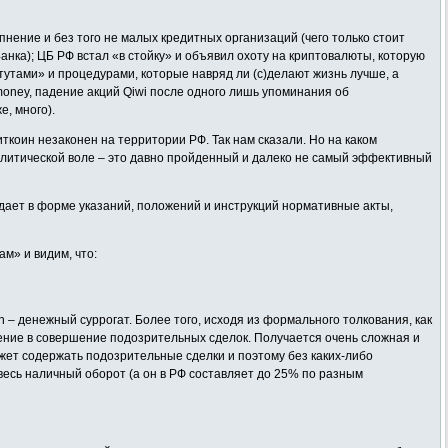
пнение и без того не малых кредитных организаций (чего только стоит
нка); ЦБ РФ встал «в стойку» и объявил охоту на криптовалюты, которую
утами» и процедурами, которые навряд ли (с)делают жизнь лучше, а
money, падение акций Qiwi после одного лишь упоминания об
е, много).
ткоин незаконен на территории РФ. Так нам сказали. Но на каком
олитической воле – это давно пройденный и далеко не самый эффективный
здает в форме указаний, положений и инструкций нормативные акты,
м» и видим, что:
 – денежный суррогат. Более того, исходя из формального толкования, как
чение в совершение подозрительных сделок. Получается очень сложная и
ожет содержать подозрительные сделки и поэтому без каких-либо
о весь наличный оборот (а он в РФ составляет до 25% по разным