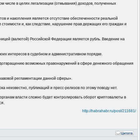
ом числе в целях легализации (отмывания) доходов, полученных
етов и накопления является отсутствие обеспеченности реальной
 стоимости и, как следствие, нарушение прав держащих его граждан и
ницей (валютой) Российской Федерации является рубль. Введение на
воих интересов в судебном и административном порядке.
редотвращению возможных правонаружений в сфере денежного обращения
равовой регламентации данной сферы».
ка неизвестно, публикаций и пресс-релизов по этому поводу нет.
 органам власти сложно будет контролировать оборот криптовалюты в
ся.
http://habrahabr.ru/post/211681/