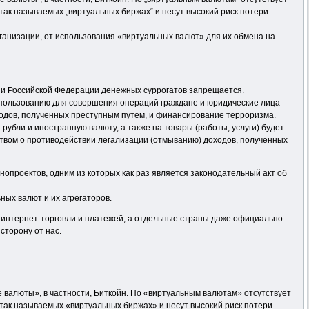
так называемых „виртуальных биржах“ и несут высокий риск потери
ганизации, от использования «виртуальных валют» для их обмена на
рии Российской Федерации денежных суррогатов запрещается.
использованию для совершения операций граждане и юридические лица
ходов, полученных преступным путем, и финансирование терроризма.
убли и иностранную валюту, а также на товары (работы, услуги) будет
ством о противодействии легализации (отмыванию) доходов, полученных
нопроектов, одним из которых как раз является законодательный акт об
ных валют и их агрегаторов.
 интернет-торговли и платежей, а отдельные страны даже официально
сторону от нас.
 валюты», в частности, Биткойн. По «виртуальным валютам» отсутствует
так называемых «виртуальных биржах» и несут высокий риск потери