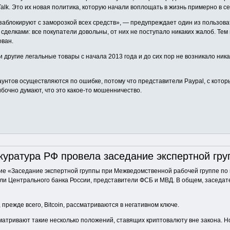
alk. Это их новая политика, которую начали воплощать в жизнь примерно в с
заблокируют с заморозкой всех средств», — предупреждает один из пользова
 сделками: все покупатели довольны, от них не поступало никаких жалоб. Тем
ован.
 другие легальные товары с начала 2013 года и до сих пор не возникало ника
аунтов осуществляются по ошибке, потому что представители Paypal, с кото
бочно думают, что это какое-то мошенничество.
куратура РФ провела заседание экспертной груп
ние «Заседание экспертной группы при Межведомственной рабочей группе по
ли Центрального банка России, представители ФСБ и МВД. В общем, заседа
прежде всего, Bitcoin, рассматриваются в негативном ключе.
сматривают такие несколько положений, ставящих криптовалюту вне закона. 