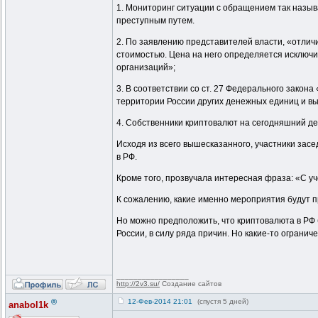
1. Мониторинг ситуации с обращением так назыв
преступным путем.
2. По заявлению представителей власти, «отлич
стоимостью. Цена на него определяется исключи
организаций»;
3. В соответствии со ст. 27 Федерального зако
территории России других денежных единиц и в
4. Собственники криптовалют на сегодняшний де
Исходя из всего вышесказанного, участники з
в РФ.
Кроме того, прозвучала интересная фраза: «С 
К сожалению, какие именно мероприятия будут пр
Но можно предположить, что криптовалюта в РФ 
России, в силу ряда причин. Но какие-то огранич
_________________
http://2v3.su/
Создание сайтов
®
12-Фев-2014 21:01
(спустя 5 дней)
anabol1k