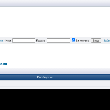
ия
·
Имя:
Пароль:
Запомнить
·
Забы
вости
Сообщение