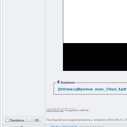
Вложение
[DrKnow.ru]Myortvoe_more._CHast_II.pdf
_________________
http://2v3.su/
Создание сайтов
Последний раз редактировалось: anabol1k (2014-08-21 17
09-Июл-2014 04:32
(спустя 2 минуты)