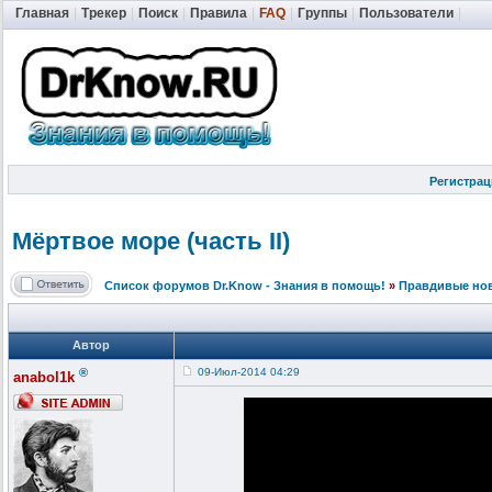
Главная
|
Трекер
|
Поиск
|
Правила
|
FAQ
|
Группы
|
Пользователи
|
Регистрац
Мёртвое море (часть II)
Список форумов Dr.Know - Знания в помощь!
»
Правдивые но
Автор
®
09-Июл-2014 04:29
anabol1k