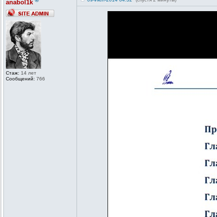
®
anabol1k
Стаж:
14 лет
Сообщений:
766