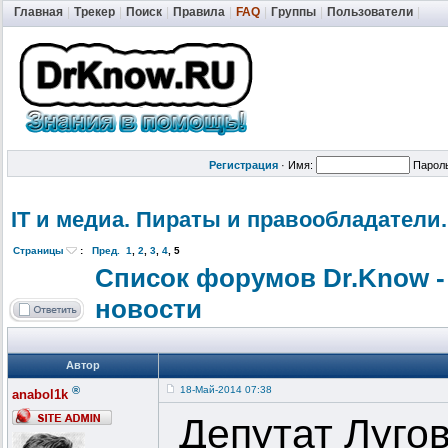
Главная
|
Трекер
|
Поиск
|
Правила
|
FAQ
|
Группы
|
Пользователи
|
Регистрация
·
Имя:
Парол
IT и медиа. Пираты и правообладат
ели.
Страницы
:
Пред.
1
,
2
,
3
,
4
,
5
Список форумов Dr.Know -
новости
Автор
®
18-Май-2014 07:38
anabol1k
Депутат Луго