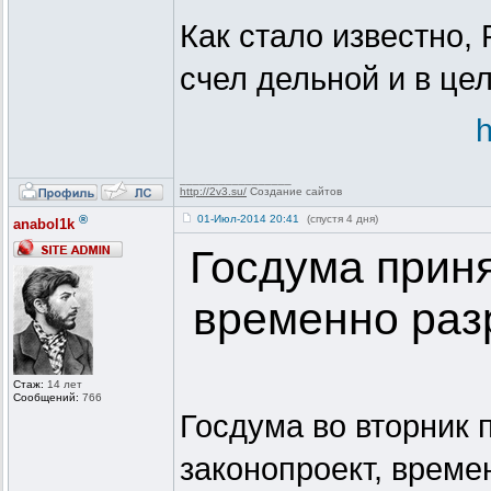
Как стало известно,
счел дельной и в це
h
_________________
http://2v3.su/
Создание сайтов
®
01-Июл-2014 20:41
(спустя 4 дня)
anabol1k
Госдума приня
временно ра
Стаж:
14 лет
Сообщений:
766
Госдума во вторник 
законопроект, врем