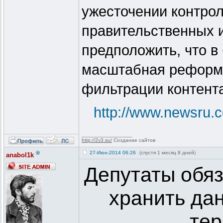
ужесточении контро
правительственных и
предположить, что 
масштабная реформа
фильтрации контент
http://www.newsru.
_________________
http://2v3.su/
Создание сайтов
®
27-Июн-2014 06:26
(спустя 1 месяц 8 дней)
anabol1k
Депутаты обя
хранить да
тер