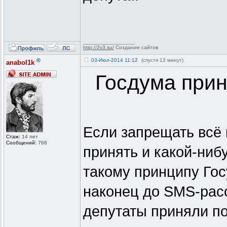
_________________
http://2v3.su/
Создание сайтов
®
03-Июл-2014 11:12
(спустя 13 минут)
anabol1k
Госдума прин
Если запрещать всё 
Стаж:
14 лет
Сообщений:
766
принять и какой-ниб
такому принципу Го
наконец до SMS-расс
депутаты приняли по