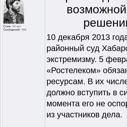
возможной
решению
Стаж:
14 лет
Сообщений:
766
10 декабря 2013 год
районный суд Хабаро
экстремизму. 5 фев
«Ростелеком» обязан
ресурсам. В их числ
должно вступить в с
момента его не оспо
из участников дела.