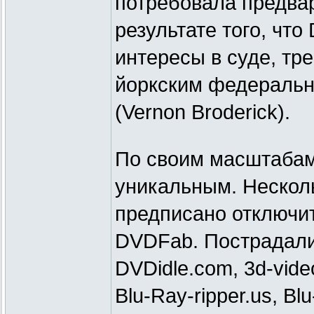
потребовала предвар
результате того, чт
интересы в суде, тр
йоркским федераль
(Vernon Broderick).
По своим масштабам 
уникальным. Нескол
предписано отключи
DVDFab. Пострадали
DVDidle.com, 3d-vide
Blu-Ray-ripper.us, Bl