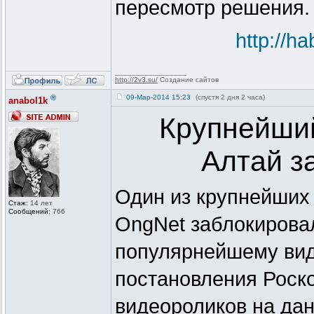
пересмотр решения.
http://h
_________________
http://2v3.su/
Создание сайтов
®
09-Мар-2014 15:23
(спустя 2 дня 2 часа)
anabol1k
Крупнейший
Алтай з
Один из крупнейших
Стаж:
14 лет
Сообщений:
766
OngNet заблокирова
популярнейшему вид
постановления Роск
видеороликов на дан