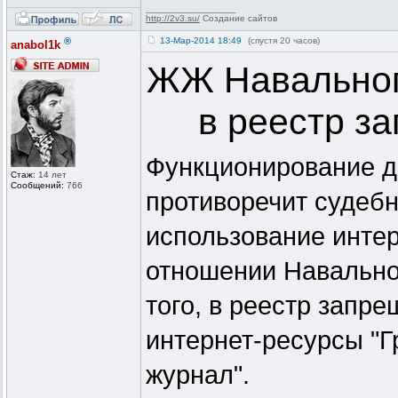
_________________
http://2v3.su/
Создание сайтов
®
13-Мар-2014 18:49
(спустя 20 часов)
anabol1k
ЖЖ Навальног
в реестр з
Функционирование д
Стаж:
14 лет
Сообщений:
766
противоречит судеб
использование интер
отношении Навально
того, в реестр запр
интернет-ресурсы "Г
журнал".