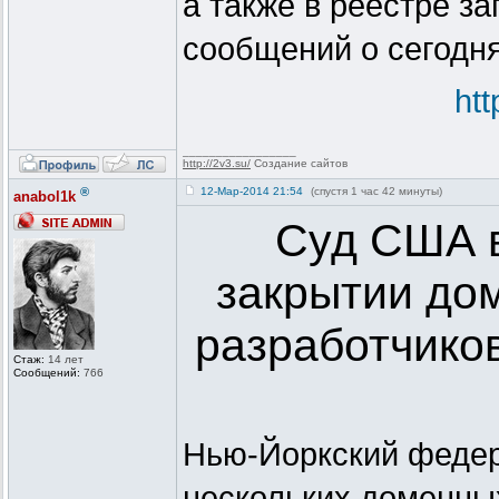
а также в реестре з
сообщений о сегодня
ht
_________________
http://2v3.su/
Создание сайтов
®
12-Мар-2014 21:54
(спустя 1 час 42 минуты)
anabol1k
Суд США в
закрытии до
разработчико
Стаж:
14 лет
Сообщений:
766
Нью-Йоркский федер
нескольких доменны