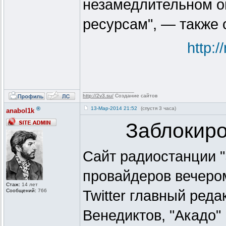
незамедлительном о
ресурсам", — также 
http:
_________________
http://2v3.su/
Создание сайтов
®
13-Мар-2014 21:52
(спустя 3 часа)
anabol1k
Заблокиро
Сайт радиостанции 
провайдеров вечером
Стаж:
14 лет
Сообщений:
766
Twitter главный ред
Венедиктов, "Акадо"