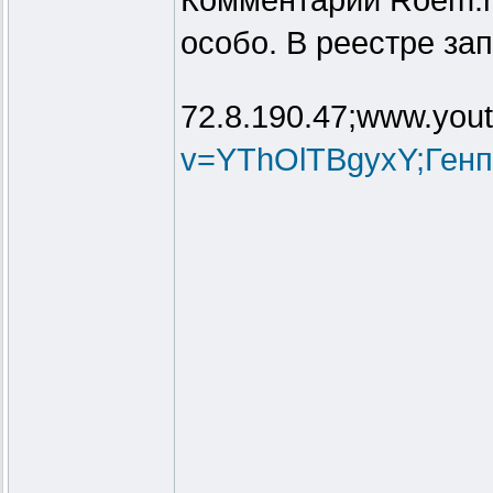
Комментарий Roem.ru
особо. В реестре за
72.8.190.47;www.you
v=YThOlTBgyxY;Генп.