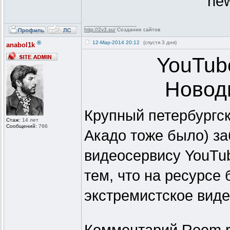
new
_________________
http://2v3.su/
Создание сайтов
®
12-Мар-2014 20:12
(спустя 3 дня)
anabol1k
YouTub
Новод
Крупный петербургск
Стаж:
14 лет
Сообщений:
766
Акадо тоже было) з
видеосервису YouTu
тем, что на ресурсе
экстремистское видео