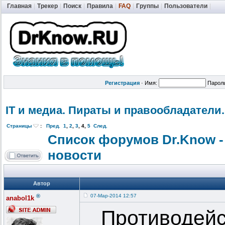
Главная
|
Трекер
|
Поиск
|
Правила
|
FAQ
|
Группы
|
Пользователи
|
Регистрация
·
Имя:
Парол
IT и медиа. Пираты и правообладат
ели.
Страницы
:
Пред.
1
,
2
,
3
,
4
,
5
След.
Список форумов Dr.Know -
новости
Автор
®
07-Мар-2014 12:57
anabol1k
Противодейс