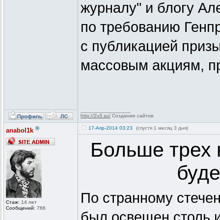
журналу" и блогу Ал
по требованию Генпр
с публикацией приз
массовым акциям, п
_________________
http://2v3.su/
Создание сайтов
®
17-Апр-2014 03:23
(спустя 1 месяц 3 дня)
anabol1k
Больше трех 
буде
По странному стечен
Стаж:
14 лет
Сообщений:
766
был освещен столь 