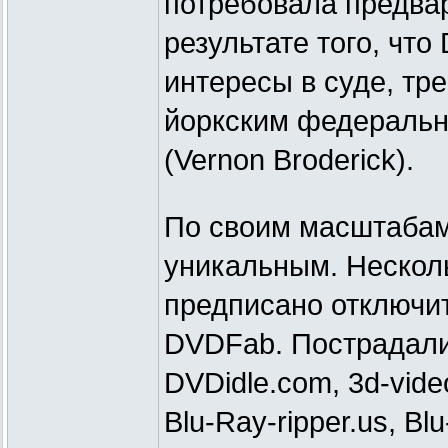
потребовала предвар
результате того, чт
интересы в суде, тр
йоркским федераль
(Vernon Broderick).
По своим масштабам 
уникальным. Нескол
предписано отключи
DVDFab. Пострадали
DVDidle.com, 3d-vide
Blu-Ray-ripper.us, Bl