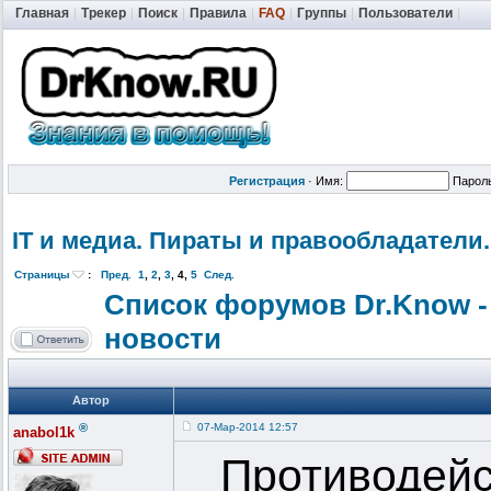
Главная
|
Трекер
|
Поиск
|
Правила
|
FAQ
|
Группы
|
Пользователи
|
Регистрация
·
Имя:
Парол
IT и медиа. Пираты и правообладат
ели.
Страницы
:
Пред.
1
,
2
,
3
,
4
,
5
След.
Список форумов Dr.Know -
новости
Автор
®
07-Мар-2014 12:57
anabol1k
Противодейс