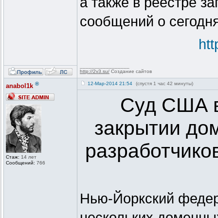
а также в реестре з
сообщений о сегодня
ht
_________________
http://2v3.su/
Создание сайтов
®
12-Мар-2014 21:54
(спустя 1 час 42 минуты)
anabol1k
Суд США в
закрытии до
разработчико
Стаж:
14 лет
Сообщений:
766
Нью-Йоркский федер
нескольких доменны