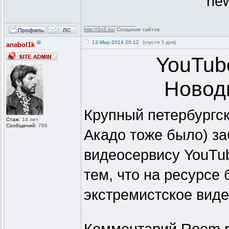
new
_________________
http://2v3.su/
Создание сайтов
®
12-Мар-2014 20:12
(спустя 3 дня)
anabol1k
YouTub
Новод
Крупный петербургск
Стаж:
14 лет
Сообщений:
766
Акадо тоже было) з
видеосервису YouTu
тем, что на ресурсе
экстремистское видео