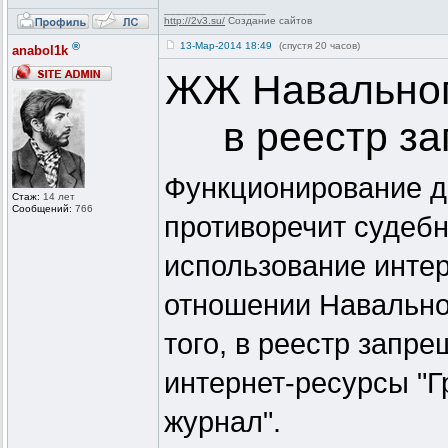
_________________
http://2v3.su/
Создание сайтов
®
13-Мар-2014 18:49
(спустя 20 часов)
anabol1k
ЖЖ Навальног
в реестр з
Функционирование д
Стаж:
14 лет
Сообщений:
766
противоречит судеб
использование интер
отношении Навально
того, в реестр запр
интернет-ресурсы "Г
журнал".