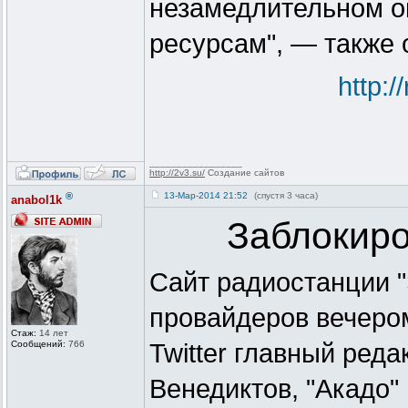
незамедлительном о
ресурсам", — также 
http:
_________________
http://2v3.su/
Создание сайтов
®
13-Мар-2014 21:52
(спустя 3 часа)
anabol1k
Заблокиро
Сайт радиостанции 
провайдеров вечером
Стаж:
14 лет
Сообщений:
766
Twitter главный ред
Венедиктов, "Акадо"