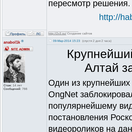
пересмотр решения.
http://h
_________________
http://2v3.su/
Создание сайтов
®
09-Мар-2014 15:23
(спустя 2 дня 2 часа)
anabol1k
Крупнейший
Алтай з
Один из крупнейших
Стаж:
14 лет
Сообщений:
766
OngNet заблокирова
популярнейшему вид
постановления Роск
видеороликов на дан