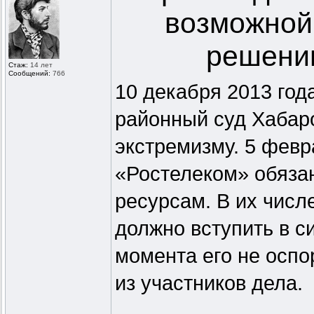
возможной
решению
Стаж:
14 лет
Сообщений:
766
10 декабря 2013 год
районный суд Хабаро
экстремизму. 5 фев
«Ростелеком» обязан
ресурсам. В их числ
должно вступить в с
момента его не оспо
из участников дела.