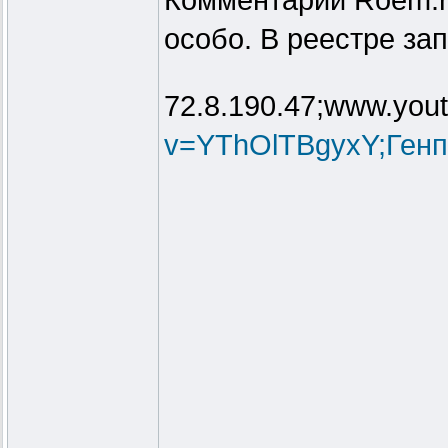
Комментарий Roem.ru
особо. В реестре за
72.8.190.47;www.you
v=YThOlTBgyxY;Генп.