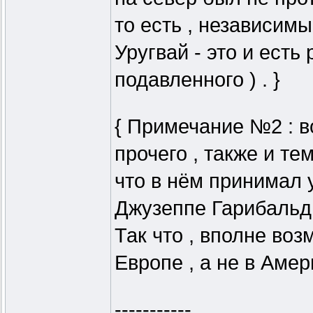
то есть , независим
Уругвай - это и есть 
подавленного ) . }
{ Примечание №2 : в
прочего , также и тем
что в нём принимал у
Джузеппе Гарибальд
Так что , вполне воз
Европе , а не в Амери
-----------