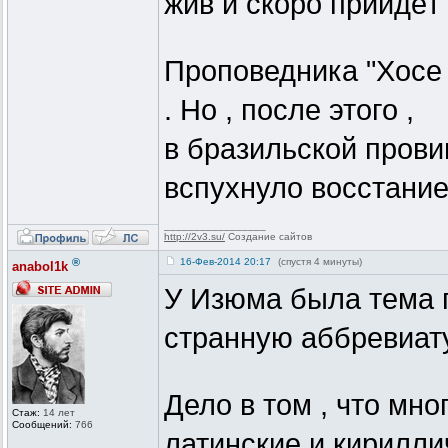
жив и скоро прийдёт
Проповедника "Хосе 
. Но , после этого ,
в бразильской прови
вспухнуло восстание
_________________
http://2v3.su/
Создание сайтов
®
16-Фев-2014 20:17
(спустя 4 минуты)
anabol1k
У Изюма была тема п
странную аббревиату
Дело в том , что м
Стаж:
14 лет
Сообщений:
766
латинские и кирилли