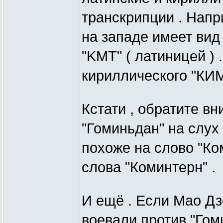
транскрипции . Напр
на западе имеет вид
"KMT" ( латиницей ) 
кириллического "КИМ
Кстати , обратите вн
"Гоминьдан" на слух
похоже на слово "Ко
слова "Коминтерн" .
И ещё . Если Мао Дз
воевали против "Гом