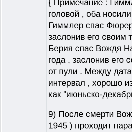
{ Примечание : Гимм
головой , оба носили
Гиммлер спас Фюрера
заслонив его своим т
Берия спас Вождя Н
года , заслонив его
от пули . Между дат
интервал , хорошо и
как "июньско-декабрь
9) После смерти Вожд
1945 ) проходит пар