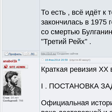
То есть , всё идёт к
закончилась в 1975 г
со смертью Булганин
"Третий Рейх" .
_________________
http://2v3.su/
Создание сайтов
®
16-Фев-2014 20:58
(спустя 40 минут)
anabol1k
Краткая ревизия XX 
I . ПОСТАНОВКА ЗА
Стаж:
14 лет
Официальная истори
Сообщений:
766