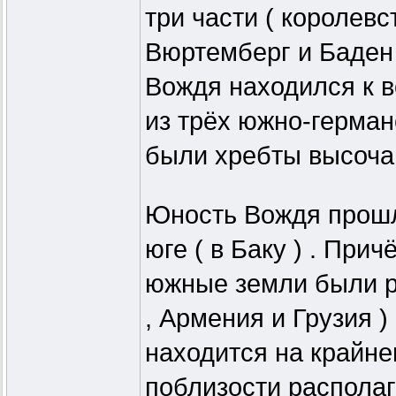
три части ( королевс
Вюртемберг и Баден 
Вождя находился к в
из трёх южно-герман
были хребты высочай
Юность Вождя прошла
юге ( в Баку ) . При
южные земли были р
, Армения и Грузия )
находится на крайне
поблизости распола