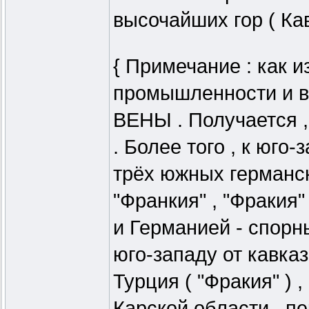
высочайших гор ( Кав
{ Примечание : как из
промышленности и во
ВЕНЫ . Получается , 
. Более того , к юго-
трёх южных германск
"Франкия" , "Фракия"
и Германией - спорн
юго-западу от кавказ
Турция ( "Фракия" )
Карской области , п