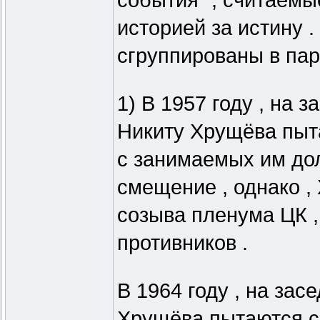
события" , считаем
историей за истину 
сгруппированы в пар
1) В 1957 году , на
Никиту Хрущёва пыт
с занимаемых им дол
смещение , однако ,
созыва пленума ЦК ,
противников .
В 1964 году , на за
Хрущёва пытаются с