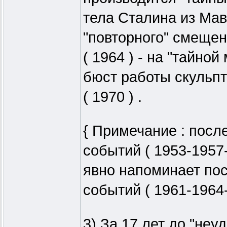
тела Сталина из Мавз
"повторного" смеще
( 1964 ) - на "тайно
бюст работы скульпт
( 1970 ) .
{ Примечание : посл
событий ( 1953-1957
явно напоминает пос
событий ( 1961-1964-1
3) За 17 лет до "неу