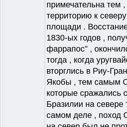
примечательна тем ,
территорию к северу
площади . Восстани
1830-ых годов , пол
фаррапос" , окончил
тогда , когда уругва
вторглись в Риу-Гран
Якобы , тем самым О
которые сражались 
Бразилии на севере 
самом деле , поход
на север был не прот