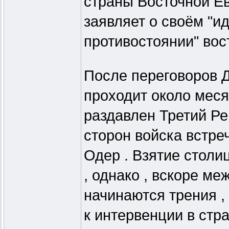
страны Восточной Ев
заявляет о своём "и
противостоянии" вос
После переговоров Д
проходит около меся
раздавлен Третий Ре
сторон войска встре
Одер . Взятие столи
, однако , вскоре ме
начинаются трения ,
к интервенции в стр