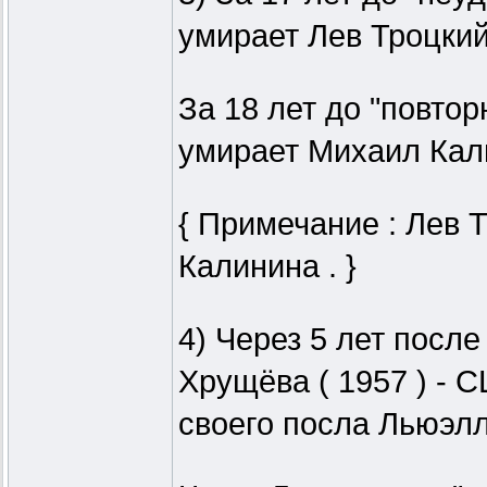
умирает Лев Троцкий 
За 18 лет до "повтор
умирает Михаил Кали
{ Примечание : Лев 
Калинина . }
4) Через 5 лет посл
Хрущёва ( 1957 ) -
своего посла Льюэлл