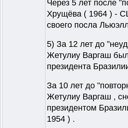
Через 5 лет после "
Хрущёва ( 1964 ) -
своего посла Льюэлл
5) За 12 лет до "неу
Жетулиу Варгаш был
президента Бразилии 
За 10 лет до "повтор
Жетулиу Варгаш , сн
президентом Бразили
1954 ) .