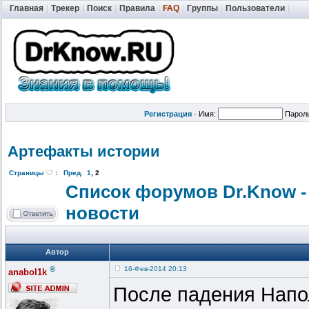
Главная
|
Трекер
|
Поиск
|
Правила
|
FAQ
|
Группы
|
Пользователи
|
Регистрация
·
Имя:
Парол
Артефакты истории
Страницы
:
Пред.
1
,
2
Список форумов Dr.Know -
новости
Автор
®
16-Фев-2014 20:13
anabol1k
После падения Напол