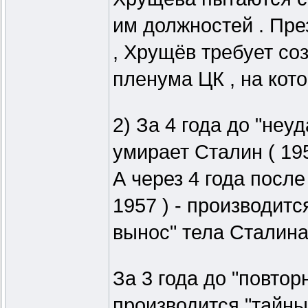
им должностей . Пре
, Хрущёв требует со
пленума ЦК , на кот
2) За 4 года до "неу
умирает Сталин ( 195
А через 4 года посл
1957 ) - производитс
вынос" тела Сталина 
За 3 года до "повтор
производится "тайны