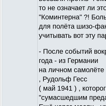
то не означает ли эт
"Коминтерна" ?! Бол
для полёта шизо-фан
учитывать вот эту па
- После событий вокр
года - из Германии
на личном самолёте 
, Рудольф Гесс
( май 1941 ) , котор
"сумасшедшим преда