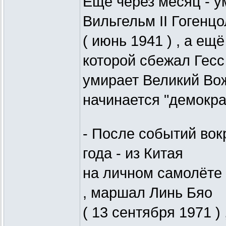
Ещё через месяц - у
Вильгельм II Гогенц
( июнь 1941 ) , а ещё
которой сбежал Гесс 
умирает Великий Вож
начинается "демокра
- После событий вокр
года - из Китая
на личном самолёте 
, маршал Линь Бяо
( 13 сентября 1971 )