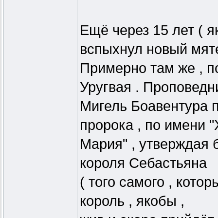
Ещё через 15 лет ( я
вспыхнул новый мят
Примерно там же , п
Уругвая . Проповедн
Мигель Боавентура п
пророка , по имени 
Мария" , утверждая 
короля Себастьяна
( того самого , котор
король , якобы ,