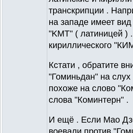
транскрипции . Напр
на западе имеет вид
"KMT" ( латиницей ) 
кириллического "КИМ
Кстати , обратите вн
"Гоминьдан" на слух
похоже на слово "Ко
слова "Коминтерн" .
И ещё . Если Мао Дз
воевали против "Гом