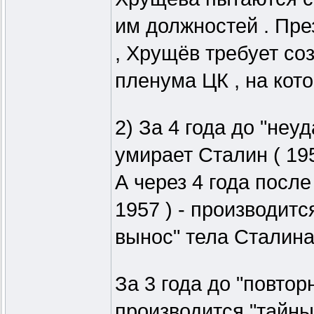
им должностей . Пре
, Хрущёв требует со
пленума ЦК , на кот
2) За 4 года до "неу
умирает Сталин ( 195
А через 4 года посл
1957 ) - производитс
вынос" тела Сталина 
За 3 года до "повтор
производится "тайны