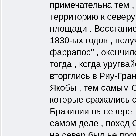
примечательна тем ,
территорию к северу
площади . Восстани
1830-ых годов , пол
фаррапос" , окончил
тогда , когда уругва
вторглись в Риу-Гран
Якобы , тем самым О
которые сражались 
Бразилии на севере 
самом деле , поход
на север был не прот