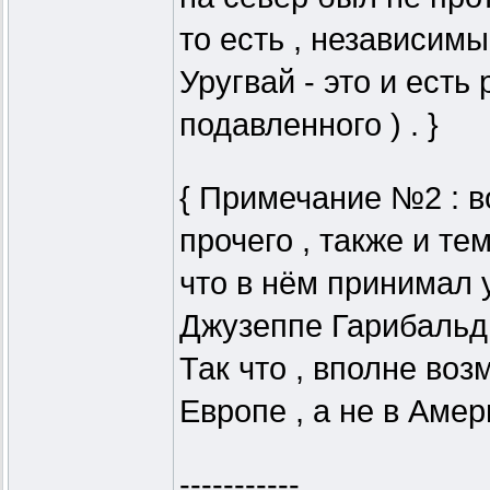
то есть , независим
Уругвай - это и есть 
подавленного ) . }
{ Примечание №2 : в
прочего , также и тем
что в нём принимал у
Джузеппе Гарибальд
Так что , вполне воз
Европе , а не в Амери
-----------