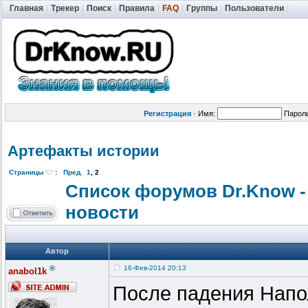
Главная
|
Трекер
|
Поиск
|
Правила
|
FAQ
|
Группы
|
Пользователи
|
Регистрация
·
Имя:
Парол
Артефакты истории
Страницы
:
Пред.
1
,
2
Список форумов Dr.Know -
новости
Автор
®
16-Фев-2014 20:13
anabol1k
После падения Напол