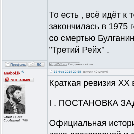
То есть , всё идёт к
закончилась в 1975 г
со смертью Булганин
"Третий Рейх" .
_________________
http://2v3.su/
Создание сайтов
®
16-Фев-2014 20:58
(спустя 40 минут)
anabol1k
Краткая ревизия XX 
I . ПОСТАНОВКА ЗА
Стаж:
14 лет
Официальная истори
Сообщений:
766