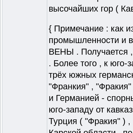
высочайших гор ( Кав
{ Примечание : как из
промышленности и во
ВЕНЫ . Получается , 
. Более того , к юго-
трёх южных германск
"Франкия" , "Фракия"
и Германией - спорн
юго-западу от кавказ
Турция ( "Фракия" )
Карской области , п