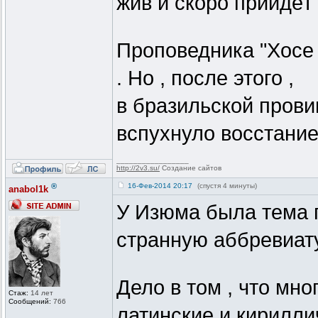
жив и скоро прийдёт
Проповедника "Хосе 
. Но , после этого ,
в бразильской прови
вспухнуло восстание
_________________
http://2v3.su/
Создание сайтов
®
16-Фев-2014 20:17
(спустя 4 минуты)
anabol1k
У Изюма была тема п
странную аббревиату
Дело в том , что м
Стаж:
14 лет
Сообщений:
766
латинские и кирилли