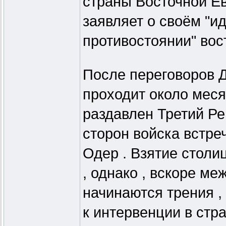
страны Восточной Ев
заявляет о своём "и
противостоянии" вос
После переговоров Д
проходит около меся
раздавлен Третий Ре
сторон войска встре
Одер . Взятие столи
, однако , вскоре ме
начинаются трения ,
к интервенции в стр