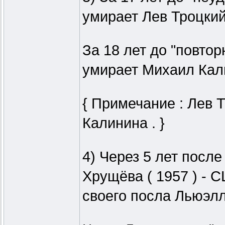
умирает Лев Троцкий 
За 18 лет до "повтор
умирает Михаил Кали
{ Примечание : Лев 
Калинина . }
4) Через 5 лет посл
Хрущёва ( 1957 ) -
своего посла Льюэлл