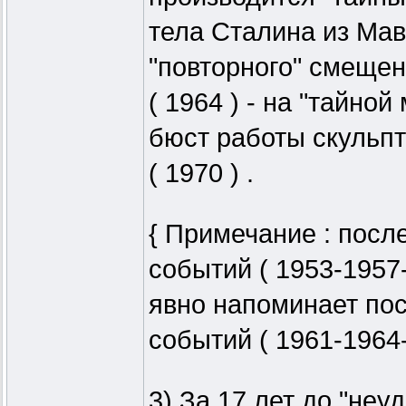
тела Сталина из Мавз
"повторного" смеще
( 1964 ) - на "тайно
бюст работы скульпт
( 1970 ) .
{ Примечание : посл
событий ( 1953-1957
явно напоминает пос
событий ( 1961-1964-1
3) За 17 лет до "неу