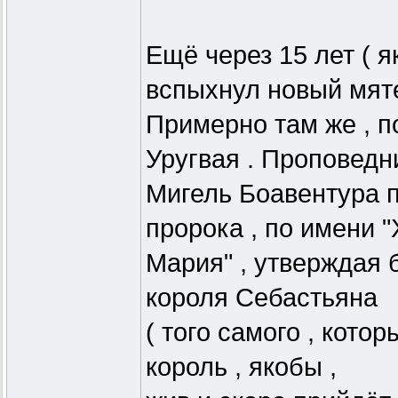
Ещё через 15 лет ( я
вспыхнул новый мят
Примерно там же , п
Уругвая . Проповедн
Мигель Боавентура п
пророка , по имени 
Мария" , утверждая 
короля Себастьяна
( того самого , котор
король , якобы ,