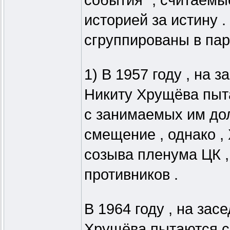
события" , считаем
историей за истину 
сгруппированы в пар
1) В 1957 году , на
Никиту Хрущёва пыт
с занимаемых им дол
смещение , однако ,
созыва пленума ЦК ,
противников .
В 1964 году , на за
Хрущёва пытаются с