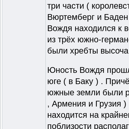
три части ( королевс
Вюртемберг и Баден 
Вождя находился к в
из трёх южно-герман
были хребты высочай
Юность Вождя прошла
юге ( в Баку ) . При
южные земли были р
, Армения и Грузия )
находится на крайне
поблизости распола