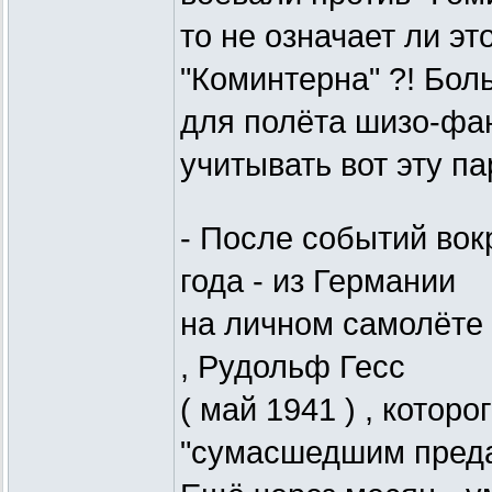
то не означает ли эт
"Коминтерна" ?! Бол
для полёта шизо-фан
учитывать вот эту па
- После событий вокр
года - из Германии
на личном самолёте 
, Рудольф Гесс
( май 1941 ) , котор
"сумасшедшим преда