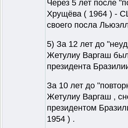
Через 5 лет после "
Хрущёва ( 1964 ) -
своего посла Льюэлл
5) За 12 лет до "неу
Жетулиу Варгаш был
президента Бразилии 
За 10 лет до "повтор
Жетулиу Варгаш , сн
президентом Бразили
1954 ) .