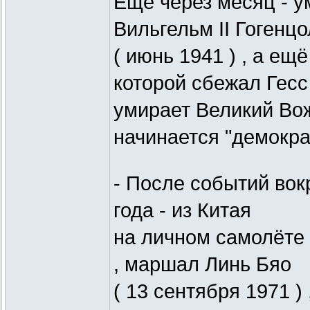
Ещё через месяц - у
Вильгельм II Гогенц
( июнь 1941 ) , а ещё
которой сбежал Гесс 
умирает Великий Вож
начинается "демокра
- После событий вокр
года - из Китая
на личном самолёте 
, маршал Линь Бяо
( 13 сентября 1971 )