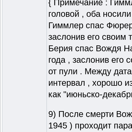
{ Примечание : Гимм
головой , оба носили
Гиммлер спас Фюрера
заслонив его своим т
Берия спас Вождя Н
года , заслонив его
от пули . Между дат
интервал , хорошо и
как "июньско-декабрь
9) После смерти Вожд
1945 ) проходит пар