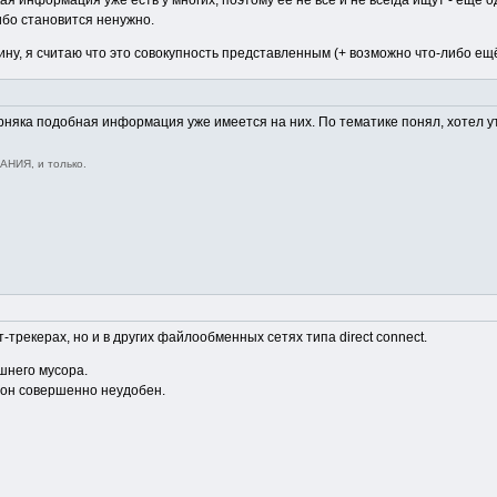
кая информация уже есть у многих, поэтому её не все и не всегда ищут - ещё
ибо становится ненужно.
у, я считаю что это совокупность представленным (+ возможно что-либо ещё,
верняка подобная информация уже имеется на них. По тематике понял, хотел у
НИЯ, и только.
т-трекерах, но и в других файлообменных сетях типа direct connect.
шнего мусора.
 он совершенно неудобен.