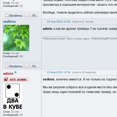
Трекер новый, поэтому людей пока мало. Ну и та
Стаж:
11 лет
просмотра и хорошим интернетом - качать что-л
Сообщений:
25
Вообще, тяжело выделить сейчас ключевую причин
vedkins
12-Апр-2012 13:31
(спустя 11 часов)
admin
, а как же другие трекеры ? их тысячи, на
_________________
Революция может быть только одна - РЕВОЛЮЦИЯ СОЗНА
Стаж:
14 лет
Сообщений:
63
®
12-Апр-2012 13:54
(спустя 23 минуты)
admin
vedkins
, конечно имеется. И не только на торрен
Мы же решили собрать всё в одном месте без ли
Знаю лишь один похожий по тематике трекер, но
Стаж:
11 лет
Сообщений:
25