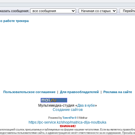
казать сообщения:
о работе трекера
Пользовательское соглашение
|
Для правообладателей
|
Реклама на сайте
Мультимедиа-студия «
Два в кубе
»
Создание сайтов
Powered by
TorrentPier II
© Meithar
https://pc-service.kz/shop/matrica-dlja-noutbuka
!ВНИМАНИЕ!
алогизацией ссылок, присылаемых и публикуемых на форуме нашими читателями. Если вы являетесь правообла
предоставлены пользователями сайта, и администрация не несёт ответственности за их содержание. Просьба