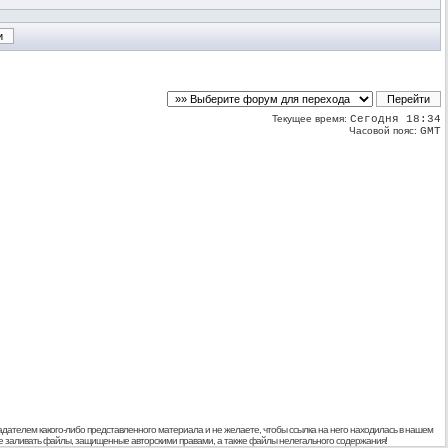
Текущее время:
Сегодня 18:34
Часовой пояс:
GMT
дателем какого-либо представленного материала и не желаете, чтобы ссылка на него находилась в нашем
 не заливать файлы, защищенные авторскими правами, а также файлы нелегального содержания!