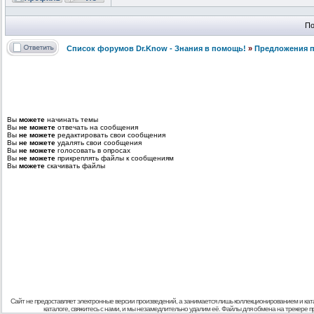
По
Список форумов Dr.Know - Знания в помощь!
»
Предложения п
Вы
можете
начинать темы
Вы
не можете
отвечать на сообщения
Вы
не можете
редактировать свои сообщения
Вы
не можете
удалять свои сообщения
Вы
не можете
голосовать в опросах
Вы
не можете
прикреплять файлы к сообщениям
Вы
можете
скачивать файлы
Сайт не предоставляет электронные версии произведений, а занимается лишь коллекционированием и кат
каталоге, свяжитесь с нами, и мы незамедлительно удалим её. Файлы для обмена на трекере 