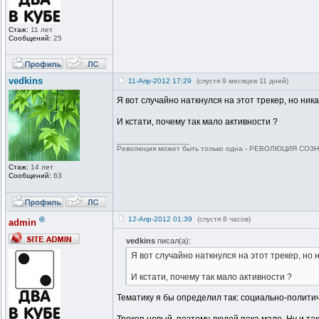
Стаж:
11 лет
Сообщений:
25
vedkins
11-Апр-2012 17:29
(спустя 9 месяцев 11 дней)
Я вот случайно наткнулся на этот трекер, но ник
И кстати, почему так мало активности ?
_________________
Революция может быть только одна - РЕВОЛЮЦИЯ СОЗНА
Стаж:
14 лет
Сообщений:
63
®
12-Апр-2012 01:39
(спустя 8 часов)
admin
vedkins
писал(а):
Я вот случайно наткнулся на этот трекер, но 
И кстати, почему так мало активности ?
Тематику я бы определил так: социально-полити