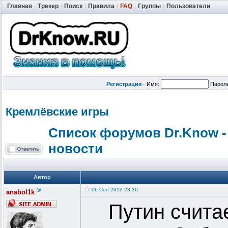
Главная
|
Трекер
|
Поиск
|
Правила
|
FAQ
|
Группы
|
Пользователи
|
Регистрация
·
Имя:
Парол
Кремлёвские игры
Список форумов Dr.Know -
новости
Автор
®
06-Сен-2013 23:30
anabol1k
Путин счита