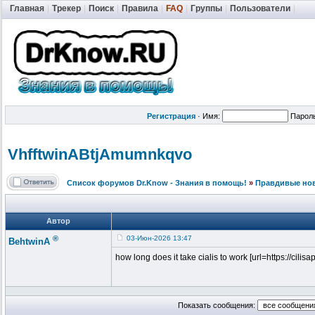
Главная
|
Трекер
|
Поиск
|
Правила
|
FAQ
|
Группы
|
Пользователи
|
Регистрация
·
Имя:
Парол
VhfftwinABtj
Amumnkqvo
Список форумов Dr.Know - Знания в помощь!
»
Правдивые но
Автор
®
03-Июн-2026 13:47
BehtwinA
how long does it take cialis to work [url=https://cilisap
Показать сообщения: