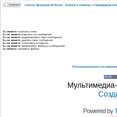
Список форумов Dr.Know - Знания в помощь!
»
Правдивые но
Вы
можете
начинать темы
Вы
не можете
отвечать на сообщения
Вы
не можете
редактировать свои сообщения
Вы
не можете
удалять свои сообщения
Вы
не можете
голосовать в опросах
Вы
не можете
прикреплять файлы к сообщениям
Вы
можете
скачивать файлы
Пользовательское соглашени
Мультимедиа-
Созд
Powered by
T