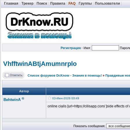
Главная
|
Трекер
|
Поиск
|
Правила
|
FAQ
|
Группы
|
Пользователи
|
Регистрация
·
Имя:
Парол
VhfftwinABtj
Amumnrplo
Список форумов Dr.Know - Знания в помощь!
»
Правдивые но
Автор
®
03-Июн-2026 03:49
BehtwinA
online cialis [url=https://cilisapp.com/ ]side effects of
Показать сообщения: