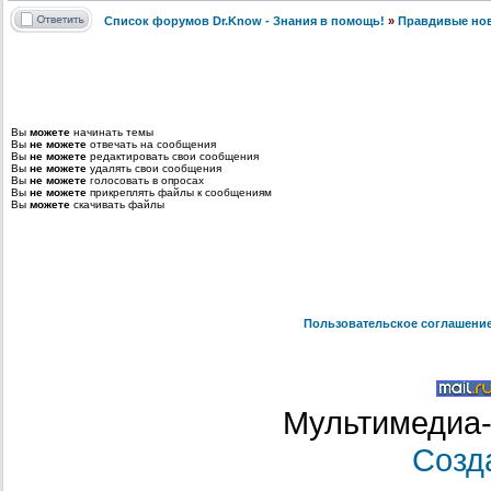
Список форумов Dr.Know - Знания в помощь!
»
Правдивые но
Вы
можете
начинать темы
Вы
не можете
отвечать на сообщения
Вы
не можете
редактировать свои сообщения
Вы
не можете
удалять свои сообщения
Вы
не можете
голосовать в опросах
Вы
не можете
прикреплять файлы к сообщениям
Вы
можете
скачивать файлы
Пользовательское соглашени
Мультимедиа-
Созд