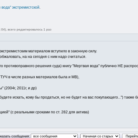
 вода" экстремистской
.
:04), всего редактировалось 1 раз
 экстремистским материалом вступило в законную силу.
бжаловать, на на сегодня с ним надо считаться.
о противоправного решения суда) книгу "Мертвая вода" публично НЕ распрос
е ТУЧ в числе разных материалов была и МВ),
(2004г, 2011г, и др)
дете искать, кому бы продаться, но не будет на вас покупающего...") также 
ией" (с реальными сроками по ст. 282 для актива)
казать сообщения: