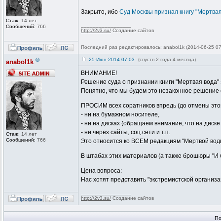
Закрыто, ибо
Суд Москвы признал книгу "Мертвая
Стаж:
14 лет
_________________
Сообщений:
766
http://2v3.su/
Создание сайтов
Последний раз редактировалось: anabol1k (2014-06-25 07
®
25-Июн-2014 07:03
(спустя 2 года 4 месяца)
anabol1k
ВНИМАНИЕ!
Решение суда о признании книги "Мертвая вода"
Понятно, что мы будем это незаконное решение о
ПРОСИМ всех соратников впредь (до отмены этог
- ни на бумажном носителе,
- ни на дисках (обращаем внимание, что на диск
- ни через сайты, соц.сети и т.п.
Стаж:
14 лет
Сообщений:
766
Это относится ко ВСЕМ редакциям "Мертвой воды" 
В штабах этих материалов (а также брошюры "И бу
Цена вопроса:
Нас хотят представить "экстремистской организац
_________________
http://2v3.su/
Создание сайтов
По