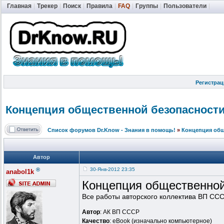
Главная
|
Трекер
|
Поиск
|
Правила
|
FAQ
|
Группы
|
Пользователи
|
Регистрац
Концепция общественной
безопасност
Список форумов Dr.Know - Знания в помощь!
»
Концепция общ
Автор
®
30-Янв-2012 23:35
anabol1k
Концепция общественной
Все работы авторского коллектива ВП СС
Автор
: АК ВП СССР
Качество
: eBook (изначально компьютерное)